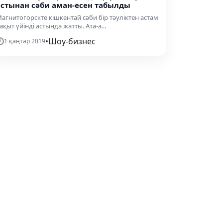
астынан сәби аман-есен табылды
агнитогорскте кішкентай сәби бір тәуліктен астам
ақыт үйінді астында жатты. Ата-а...
•
Шоу-бизнес
1 қаңтар 2019