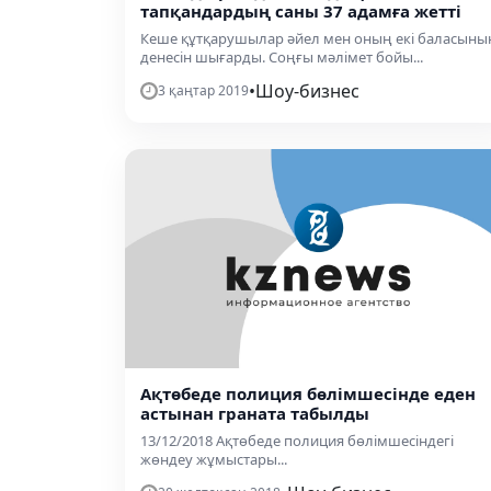
тапқандардың саны 37 адамға жетті
Кеше құтқарушылар әйел мен оның екі баласыны
денесін шығарды. Соңғы мәлімет бойы...
•
Шоу-бизнес
3 қаңтар 2019
Ақтөбеде полиция бөлімшесінде еден
астынан граната табылды
13/12/2018 Ақтөбеде полиция бөлімшесіндегі
жөндеу жұмыстары...