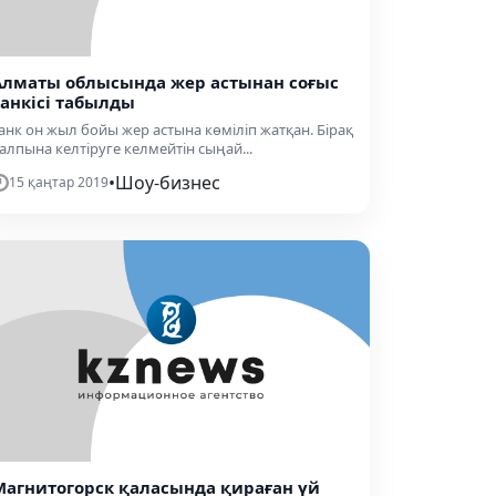
Алматы облысында жер астынан соғыс
танкісі табылды
анк он жыл бойы жер астына көміліп жатқан. Бірақ
алпына келтіруге келмейтін сыңай...
•
Шоу-бизнес
15 қаңтар 2019
Магнитогорск қаласында қираған үй