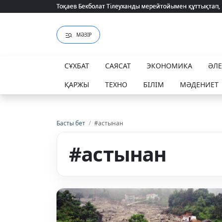
Тоқаев Бекболат Тілеуханды мерейтойымен құттықтап,
Тоқаев Бекболат Тілеуханды мерейтойымен құттықтап,
МӘЗІР
СҰХБАТ
САЯСАТ
ЭКОНОМИКА
ӘЛ
ҚАРЖЫ
ТЕХНО
БІЛІМ
МӘДЕНИЕТ
Басты бет
/
#астынан
#астынан