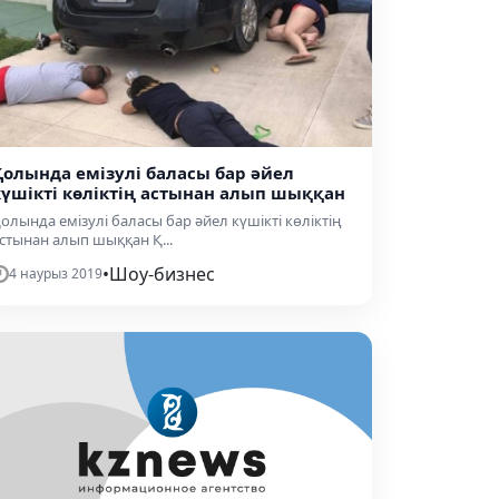
​Қолында емізулі баласы бар әйел
күшікті көліктің астынан алып шыққан
Қолында емізулі баласы бар әйел күшікті көліктің
стынан алып шыққан Қ...
•
Шоу-бизнес
4 наурыз 2019