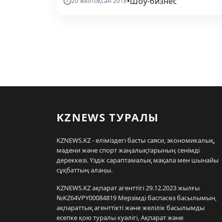
•
Шоу-бизнес
20 желтоқсан 2018
KZNEWS ТУРАЛЫ
KZNEWS.KZ - еліміздегі басты саяси, экономикалық,
мәдени және спорт жаңалықтарының сенімді
дереккөзі. Үздік сараптамалық мақала мен шынайы
сұқбаттың алаңы.
KZNEWS.KZ ақпарат агенттігі 29.12.2023 жылғы
№KZ64VPY00084819 Мерзімді баспасөз басылымын,
ақпараттық агенттікті және желілік басылымды
есепке қою туралы куәлігі, Ақпарат және