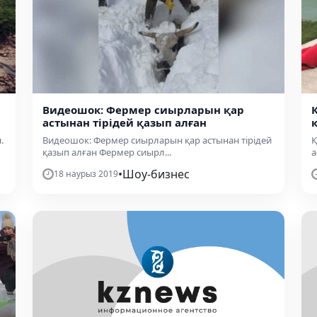
Видеошок: Фермер сиырларын қар
астынан тірідей қазып алған
.
Видеошок: Фермер сиырларын қар астынан тірідей
​
қазып алған Фермер сиырл...
а
•
Шоу-бизнес
18 наурыз 2019