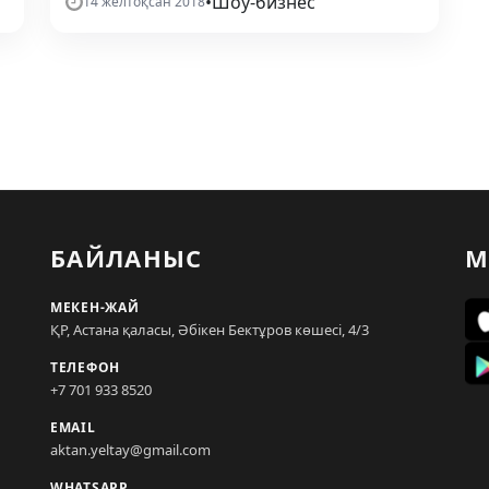
•
Шоу-бизнес
14 желтоқсан 2018
БАЙЛАНЫС
М
МЕКЕН-ЖАЙ
ҚР, Астана қаласы, Әбікен Бектұров көшесі, 4/3
ТЕЛЕФОН
+7 701 933 8520
EMAIL
aktan.yeltay@gmail.com
WHATSAPP