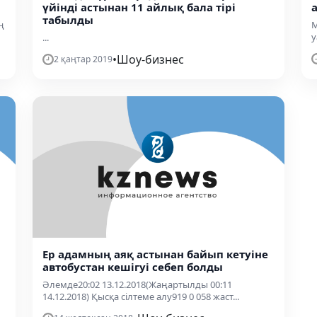
үйінді астынан 11 айлық бала тірі
табылды
ң
М
у
...
•
Шоу-бизнес
2 қаңтар 2019
Ер адамның аяқ астынан байып кетуіне
автобустан кешігуі себеп болды
Әлемде20:02 13.12.2018(Жаңартылды 00:11
14.12.2018) Қысқа сілтеме алу919 0 058 жаст...