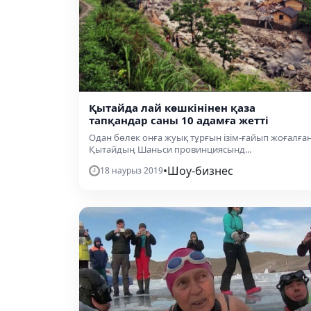
Қытайда лай көшкінінен қаза
тапқандар саны 10 адамға жетті
Одан бөлек онға жуық тұрғын ізім-ғайып жоғалған
Қытайдың Шаньси провинциясынд...
•
Шоу-бизнес
18 наурыз 2019