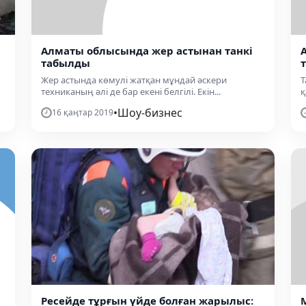
Алматы облысында жер астынан танкі
табылды
Жер астында көмулі жатқан мұндай әскери
Т
техниканың әлі де бар екені белгілі. Екін...
қ
•
Шоу-бизнес
16 қаңтар 2019
Ресейде тұрғын үйде болған жарылыс: