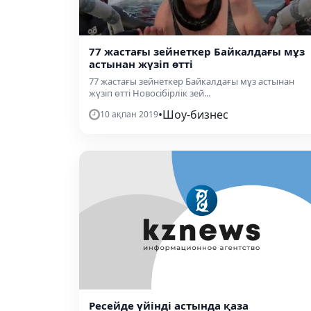
77 жастағы зейнеткер Байкалдағы мұз
астынан жүзіп өтті
77 жастағы зейнеткер Байкалдағы мұз астынан
жүзіп өтті Новосібірлік зей...
•
Шоу-бизнес
10 ақпан 2019
Ресейде үйінді астында қаза