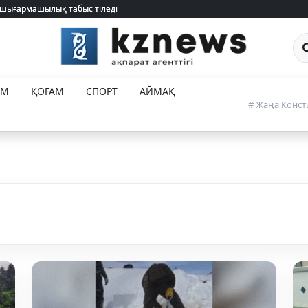
 шығармашылық табыс тіледі
 шығармашылық табыс тіледі
Са
ЕМ
ҚОҒАМ
СПОРТ
АЙМАҚ
# Жаңа Конст