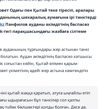
овет Одағы пен Қытай теке тіресіп, аралары
уданының шекаралық аумағына ірі танктерді
kz
Панфилов ауданы әкімдігінің баспасөз
k-тегі парақшасындағы жазбаға сілтеме
в ауданының тұрғындары жер астынан танкі
болатын. Аудан әкімдігінің баспасөз хатшысы
ік соғыстан кейін, Қытай елімен қарым-
ет үкіметінің әдейі жер астына көмгендігін
іні қытай жаққа қаратып, атуға ыңғайлы етіп
дағы ыдырағасын бұл танкілер сол қалпы
қ-түйек бөлшектері қолды болған. Десе де,