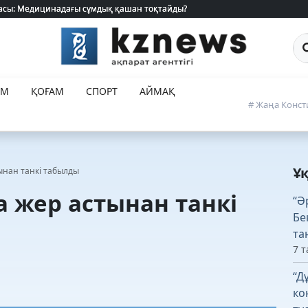
 жасы: Медицинадағы сұмдық қашан тоқтайды?
 жасы: Медицинадағы сұмдық қашан тоқтайды?
Са
ЕМ
ҚОҒАМ
СПОРТ
АЙМАҚ
# Жаңа Конст
Ұ
ынан танкі табылды
 жер астынан танкі
“Ә
Бе
та
7 т
“Д
ко