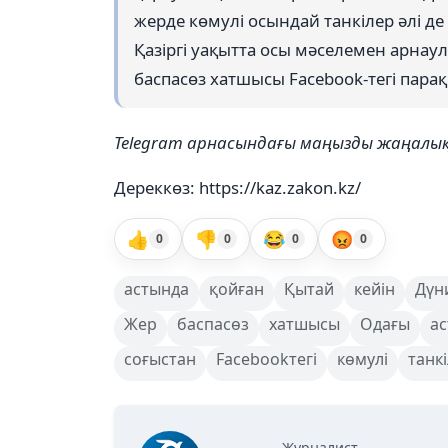
жерде көмулі осындай танкілер әлі де б
Қазіргі уақытта осы мәселемен арнау
баспасөз хатшысы Facebook-тегі пара
Telegram арнасындағы маңызды жаңал
Дереккөз: https://kaz.zakon.kz/
👍
👎
😂
😡
0
0
0
0
астында
қойған
Қытай
кейін
Дүн
Жер
баспасөз
хатшысы
Одағы
а
соғыстан
Facebookтегі
көмулі
танк
Журналист