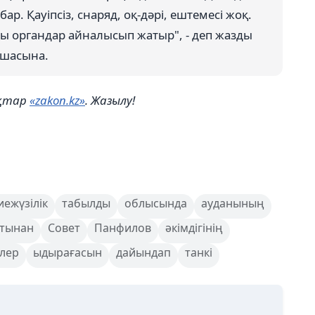
ар. Қауіпсіз, снаряд, оқ-дәрі, ештемесі жоқ.
лы органдар айналысып жатыр", - деп жазды
қшасына.
ықтар
«zakon.kz»
. Жазылу!
иежүзілік
табылды
облысында
ауданының
стынан
Совет
Панфилов
әкімдігінің
ілер
ыдырағасын
дайындап
танкі