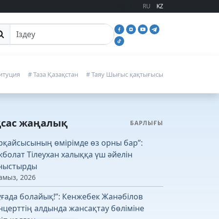
RU
KZ
йттан іздеу
итуция
# Таза Қазақстан
# Таяу Шығыс қақтығысы
қсас жаңалық
БАРЛЫҒЫ
рқайсысының өмірімде өз орны бар”:
кболат Тілеухан халыққа үш әйелін
ныстырды
амыз, 2026
ұғада болайық!”: Кенжебек Жанәбілов
нцерттің алдында жансақтау бөліміне