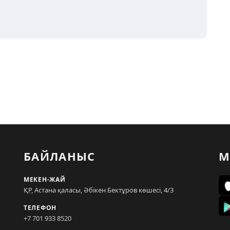
БАЙЛАНЫС
М
МЕКЕН-ЖАЙ
ҚР, Астана қаласы, Әбікен Бектұров көшесі, 4/3
ТЕЛЕФОН
+7 701 933 8520