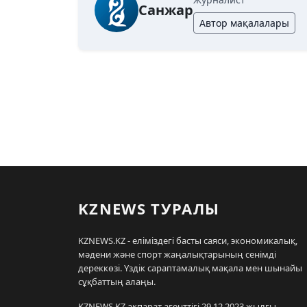
Санжар
Автор мақалалары
KZNEWS ТУРАЛЫ
KZNEWS.KZ - еліміздегі басты саяси, экономикалық,
мәдени және спорт жаңалықтарының сенімді
дереккөзі. Үздік сараптамалық мақала мен шынайы
сұқбаттың алаңы.
KZNEWS.KZ ақпарат агенттігі 29.12.2023 жылғы