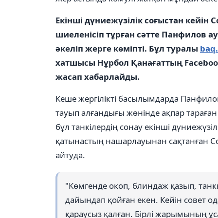
Екінші дүниежүзілік соғыстан кейін С
шиеленісіп тұрған сәтте Панфилов а
әкеліп жерге көміпті. Бұл туралы
baq.
хатшысы Нұрбол Қанағаттың Faceboo
жасап хабарлайды.
Кеше жергілікті басылымдарда Панфило
тауып алғандығы жөнінде ақпар тараған 
бұл танкілердің сонау екінші дүниежүзіл
қатынастың нашарлауынан сақтанған Сов
айтуда.
"Көмгенде окоп, блиндаж қазып, танкн
дайындап қойған екен. Кейін совет о
қараусыз қалған. Бірлі жарымының ұса