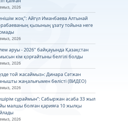
сіп қалған
амыз, 2026
енішім жоқ": Айгүл Иманбаева Алтынай
рабаеваның қызының ұзату тойына неге
рмады
амыз, 2026
лем аруы - 2026" байқауында Қазақстан
мысын кім қорғайтыны белгілі болды
амыз, 2026
үзде той жасаймыз»: Динара Сәтжан
анышты жаңалығымен бөлісті (ВИДЕО)
амыз, 2026
ешірім сұраймын”: Сабыржан асаба 33 жыл
йы малшы болған қарияға 10 жылқы
йлады
амыз, 2026