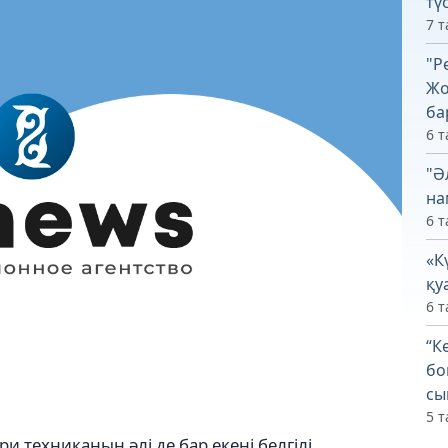
тү
7 т
"Р
Жо
ба
6 т
"Ә
на
6 т
«К
қу
6 т
“К
бо
сы
5 т
и техниканың әлі де бар екені белгілі.