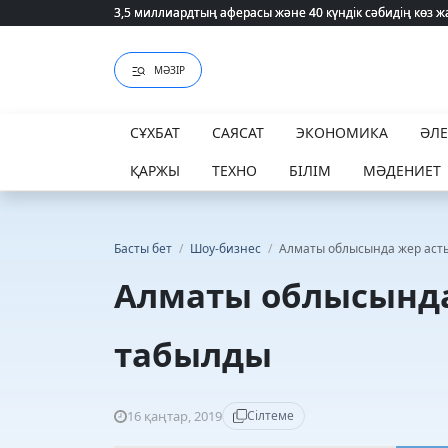
3,5 миллиардтың аферасы және 40 күндік сәбидің көз
3,5 миллиардтың аферасы және 40 күндік сәбидің көз
МӘЗІР
СҰХБАТ
САЯСАТ
ЭКОНОМИКА
ӘЛ
ҚАРЖЫ
ТЕХНО
БІЛІМ
МӘДЕНИЕТ
Басты бет
/
Шоу-бизнес
/
Алматы облысында жер аст
Алматы облысында
табылды
16 қаңтар, 2019
Сілтеме