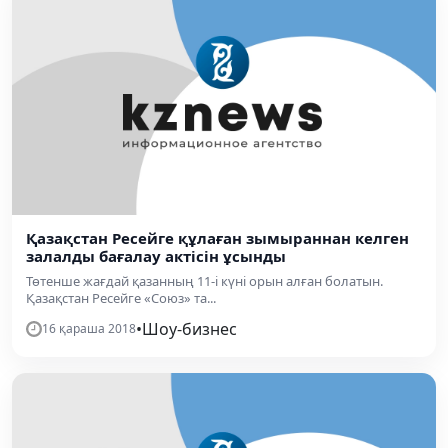
Қазақстан Ресейге құлаған зымыраннан келген
залалды бағалау актісін ұсынды
Төтенше жағдай қазанның 11-і күні орын алған болатын.
Қазақстан Ресейге «Союз» та...
•
Шоу-бизнес
16 қараша 2018