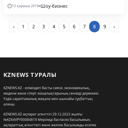
•
Шоу-бизнес
12 қараша 2018
‹
1
2
3
4
5
6
7
8
9
›
KZNEWS ТУРАЛЫ
KZNEWS.KZ - еліміздегі басты саяси, экономикалық,
мәдени және спорт жаңалықтарының сенімді дереккөзі.
Үздік сараптамалық мақала мен шынайы сұқбаттың
алаңы.
KZNEWS.KZ ақпарат агенттігі 29.12.2023 жылғы
№KZ64VPY00084819 Мерзімді баспасөз басылымын,
ақпараттық агенттікті және желілік басылымды есепке