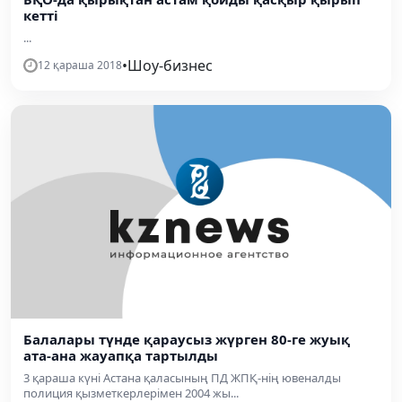
кетті
...
•
Шоу-бизнес
12 қараша 2018
Балалары түнде қараусыз жүрген 80-ге жуық
ата-ана жауапқа тартылды
3 қараша күні Астана қаласының ПД ЖПҚ-нің ювеналды
полиция қызметкерлерімен 2004 жы...