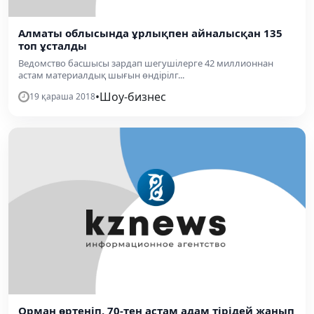
Алматы облысында ұрлықпен айналысқан 135
топ ұсталды
Ведомство басшысы зардап шегушілерге 42 миллионнан
астам материалдық шығын өндірілг...
•
Шоу-бизнес
19 қараша 2018
Орман өртеніп, 70-тен астам адам тірідей жанып