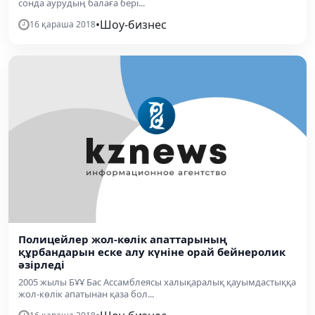
сонда аурудың балаға бері...
•
Шоу-бизнес
16 қараша 2018
Полицейлер жол-көлік апаттарының
құрбандарын еске алу күніне орай бейнеролик
әзірледі
2005 жылы БҰҰ Бас Ассамблеясы халықаралық қауымдастыққа
жол-көлік апатынан қаза бол...