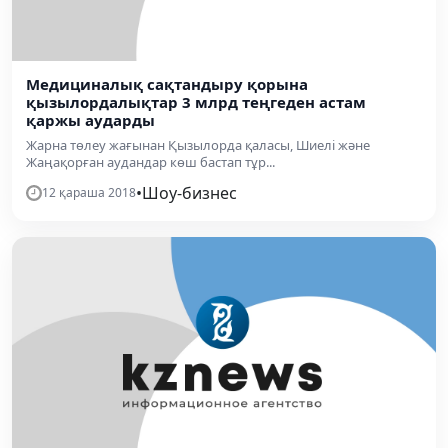
Медициналық сақтандыру қорына
қызылордалықтар 3 млрд теңгеден астам
қаржы аударды
Жарна төлеу жағынан Қызылорда қаласы, Шиелі және
Жаңақорған аудандар көш бастап тұр...
•
Шоу-бизнес
12 қараша 2018