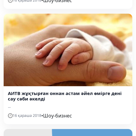
•
Шоу-бизнес
16 қараша 2018
АИТВ жұқтырған оннан астам әйел өмірге дені
сау сәби әкелді
...
•
Шоу-бизнес
16 қараша 2018