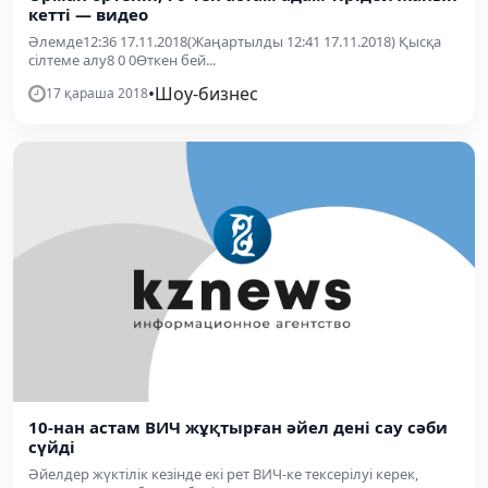
кетті — видео
Әлемде12:36 17.11.2018(Жаңартылды 12:41 17.11.2018) Қысқа
сілтеме алу8 0 0Өткен бей...
•
Шоу-бизнес
17 қараша 2018
10-нан астам ВИЧ жұқтырған әйел дені сау сәби
сүйді
Әйелдер жүктілік кезінде екі рет ВИЧ-ке тексерілуі керек,