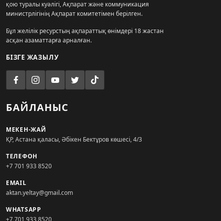
қою туралы куәлігі, Ақпарат және коммуникация
министрлігінің Ақпарат комитетімен берілген.
Бұл желілік ресурстың ақпараттық өнімдері 18 жастан
асқан азаматтарға арналған.
БІЗГЕ ЖАЗЫЛУ
БАЙЛАНЫС
МЕКЕН-ЖАЙ
ҚР, Астана қаласы, Әбікен Бектұров көшесі, 4/3
ТЕЛЕФОН
+7 701 933 8520
EMAIL
aktan.yeltay@gmail.com
WHATSAPP
+7 701 933 8520