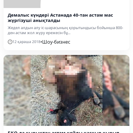
Демалыс күндері Астанада 40-тан астам мас
жүргізуші анықталды
Жедел алдын алу іс-шарасының қорытындысы бойынша 800-
ден астам жол жүру ережесін бұ...
•
Шоу-бизнес
12 қараша 2018
БҚО-да қырықтан астам қойды қасқыр қырып