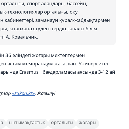
орталығы, спорт алаңдары, бассейн,
тық-технологиялар орталығы, оқу
н кабинеттері, заманауи құрал-жабдықтармен
ы, кітапхана студенттердің сапалы білім
тті А. Ковальчик.
ң 36 еліндегі жоғары мектептермен
ен астам меморандум жасасқан. Университет
аларында Erasmus+ бағдарламасы аясында 3-12 ай
ықтар
«zakon.kz»
. Жазылу!
ша
ынтымақтастық
орталығы
жоғары