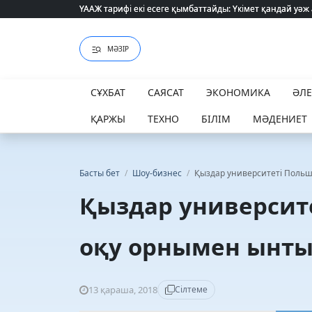
ҮААЖ тарифі екі есеге қымбаттайды: Үкімет қандай уәж
ҮААЖ тарифі екі есеге қымбаттайды: Үкімет қандай уәж
МӘЗІР
СҰХБАТ
САЯСАТ
ЭКОНОМИКА
ӘЛ
ҚАРЖЫ
ТЕХНО
БІЛІМ
МӘДЕНИЕТ
Басты бет
/
Шоу-бизнес
/
Қыздар университеті Польш
Қыздар университе
оқу орнымен ынты
13 қараша, 2018
Сілтеме