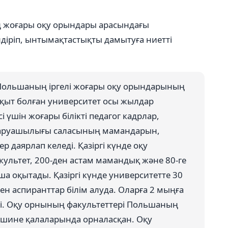
ің жоғары оқу орындары арасындағы
ілдіріп, ынтымақтастықты дамытуға ниетті
 Польшаның іргелі жоғары оқу орындарының
ақыт болған университет осы жылдар
і үшін жоғары білікті педагог кадрлар,
шаруашылығы саласының мамандарын,
даярлап келеді. Қазіргі күнде оқу
культет, 200-ден астам мамандық және 80-ге
а оқытады. Қазіргі күнде университетте 30
ен аспиранттар білім алуда. Оларға 2 мыңға
і. Оқу орнының факультеттері Польшаның
ешине қалаларында орналасқан. Оқу