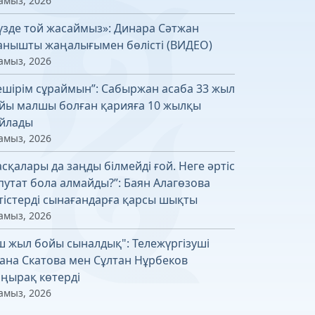
амыз, 2026
үзде той жасаймыз»: Динара Сәтжан
анышты жаңалығымен бөлісті (ВИДЕО)
амыз, 2026
ешірім сұраймын”: Сабыржан асаба 33 жыл
йы малшы болған қарияға 10 жылқы
йлады
амыз, 2026
асқалары да заңды білмейді ғой. Неге әртіс
путат бола алмайды?”: Баян Алагөзова
тістерді сынағандарға қарсы шықты
амыз, 2026
ш жыл бойы сыналдық": Тележүргізуші
ана Скатова мен Сұлтан Нұрбеков
ңырақ көтерді
амыз, 2026