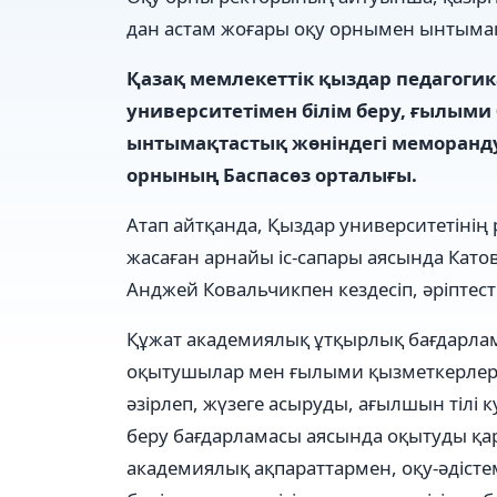
дан астам жоғары оқу орнымен ынтымақ
Қазақ мемлекеттік қыздар педагоги
университетімен білім беру, ғылым
ынтымақтастық жөніндегі меморанду
орнының Баспасөз орталығы.
Атап айтқанда, Қыздар университетінің
жасаған арнайы іс-сапары аясында Като
Анджей Ковальчикпен кездесіп, әріптест
Құжат академиялық ұтқырлық бағдарлам
оқытушылар мен ғылыми қызметкерлер 
әзірлеп, жүзеге асыруды, ағылшын тілі
беру бағдарламасы аясында оқытуды қ
академиялық ақпараттармен, оқу-әдіст