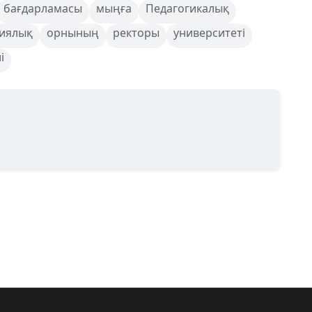
бағдарламасы
мыңға
Педагогикалық
иялық
орнының
ректоры
университеті
і