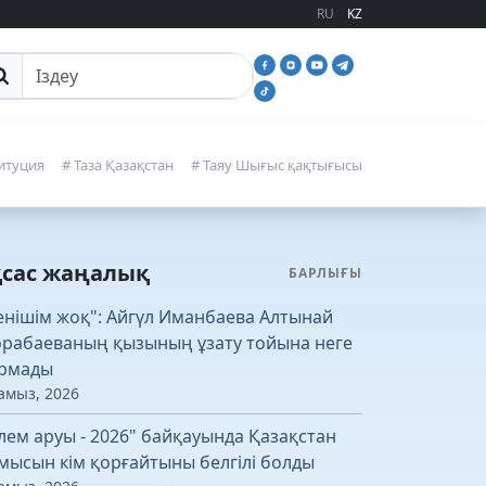
RU
KZ
йттан іздеу
итуция
# Таза Қазақстан
# Таяу Шығыс қақтығысы
қсас жаңалық
БАРЛЫҒЫ
енішім жоқ": Айгүл Иманбаева Алтынай
рабаеваның қызының ұзату тойына неге
рмады
амыз, 2026
лем аруы - 2026" байқауында Қазақстан
мысын кім қорғайтыны белгілі болды