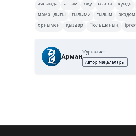
аясында
астам
оқу
өзара
күнде
мамандығы
ғылыми
ғылым
академ
орнымен
қыздар
Польшаның
іргел
Журналист
Арман
Автор мақалалары