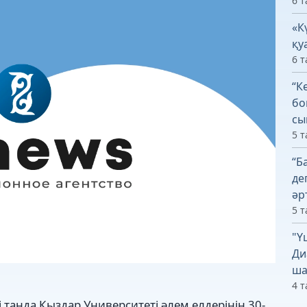
6 т
«К
қу
6 т
“К
бо
сы
5 т
“Б
де
әр
5 т
"Ү
Ди
ша
4 т
 таңда Қыздар Университеті әлем елдерінің 30-