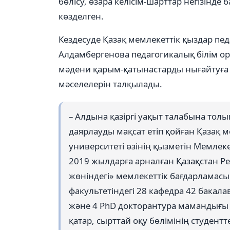
бөлісу, өзара келісім-шарттар негізінд
көзделген.
Кездесуде Қазақ мемлекеттік қыздар пе
Алдамбергенова педагогикалық білім ор
мәдени қарым-қатынастарды нығайтуға б
мәселелерін талқылады.
– Алдына қазіргі уақыт талабына тол
даярлауды мақсат етіп қойған Қазақ 
университеті өзінің қызметін Мемле
2019 жылдарға арналған Қазақстан Р
жөніндегі» мемлекеттік бағдарламасы 
факультетіндегі 28 кафедра 42 бака
және 4 PhD докторантура мамандығ
қатар, сырттай оқу бөлімінің студе