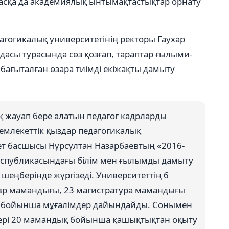
е басқа да академиялық ынтымақтастықтар орнату
дагогикалық университетінің ректоры Гаухар
дасы турасында сөз қозғап, тараптар ғылыми-
ағыталған өзара тиімді екіжақты дамыту
ық жауап бере алатын педагог кадрларды
мемлекеттік қыздар педагогикалық
кет басшысы Нұрсұлтан Назарбаевтың «2016-
еспубликасындағы білім мен ғылымды дамыту
шеңберінде жүргізеді. Университеттің 6
лавр мамандығы, 23 магистратура мамандығы
ы бойынша мұғалімдер дайындайды. Сонымен
нттері 20 мамандық бойынша қашықтықтан оқыту