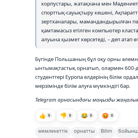
корпустары, жатақхана мен Мәдениет 
спорттық-сауықтыру кешені, Ақпарат
зертханалары, мамандандырылған пә
қамтамасыз етілген компьютер кластар
алуына қызмет көрсетеді, – деп атап ө
Бүгінде Польшаның бұл оқу орны әлемні
ынтымақтастық орнатып, олармен 600-д
студенттері Еуропа елдерінің білім орд
мерзімінде білім алуға мүмкіндігі бар.
Telegram арнасындағы маңызды жаңал
👍
👎
😂
😡
0
0
0
0
мемлекеттік
орнатты
Bilim
бойын