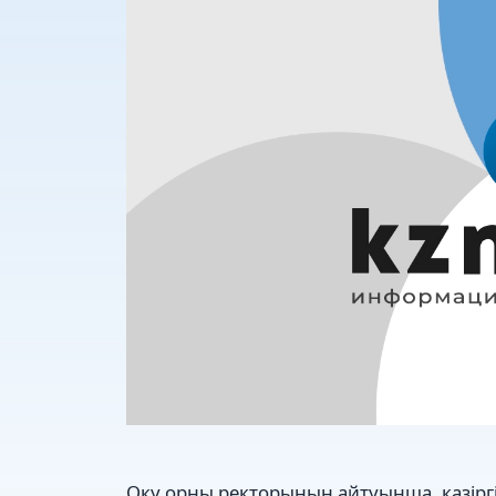
Оқу орны ректорының айтуынша, қазіргі