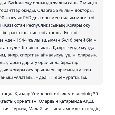
ады. Бүгінде оқу орнында жалпы саны 7 мыңға
торанттар оқиды. Оларға 55 ғылым докторы,
90-ға жуық PhD докторы мен ғылым магистрі
азы «Қазақстан Республикасының Жоғары оқу
ік грантының иегері атанды. Екінші
езінде – 1944 жылы ашылған бұл бірегей білім
н түлек бітіріп шықты. Қазіргі күнде мұнда
лым, өнер, спортпен айналысуы үшін, олардың
лықтарын дарыту орайында бірқатар
ндық жоғары оқу орындары арасында үлкен
аныш ұялатады, – деді Г. Төремұратқызы.
 таңда Қыздар Университеті әлем елдерінің 30-
қтастық орнатқан. Олардың қатарында АҚШ,
мания, Түркия, Малайзия сынды мемлекеттердің