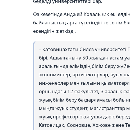
беделді университеттері бар.
Өз кезегінде Анджей Ковальчик екі елд
байланыстың арта түсетіндігіне сенім б
екендігін жеткізді.
– Катовицахтағы Силез университеті
бірі. Ашылғанына 50 жылдан астам у
аралығында еліміздің білім беру жүйес
экономистер, архитекторлар, ауыл 
инженерлер мен ғылыми қызметкерлер 
орнындағы 12 факультет, 3 аралық фа
жуық білім беру бағдарламасы бойынш
мыңға жуық студент, магистранттар м
жуық профессор-оқытушы дәріс беред
Катовицах, Сосновце, Хожове және Т