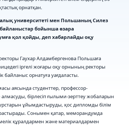
тастық орнатқан.
калық университеті мен Польшаның Силез
и байланыстар бойынша өзара
мға қол қойды, деп хабарлайды оқу
 ректоры Гаухар Алдамбергенова Польшаға
вицедегі іргелі жоғары оқу орнының ректоры
ік байланыс орнатуға уағдаласты.
асы аясында студенттер, профессор-
алмасуды, бірлесіп ғылыми-зерттеу жобаларын
 курстарын ұйымдастыруды, қос дипломды білім
арастырады. Сонымен қатар, меморандумда
емелік құралдармен және материалдармен