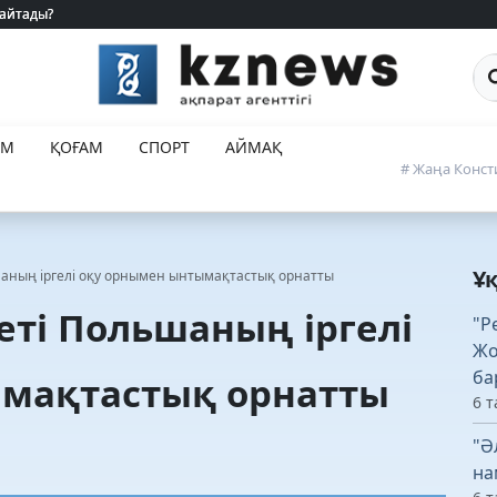
 айтады?
 айтады?
Са
ЕМ
ҚОҒАМ
СПОРТ
АЙМАҚ
# Жаңа Конст
Ұ
аның іргелі оқу орнымен ынтымақтастық орнатты
ті Польшаның іргелі
"Р
Жо
ба
мақтастық орнатты
6 т
"Ә
на