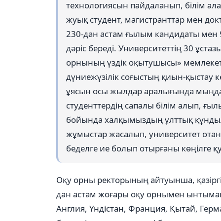
технологиясын пайдаланып, білім ал
жуық студент, магистранттар мен док
230-дан астам ғылым кандидаты мен 
дәріс береді. Университеттің 30 ұст
орнының үздік оқытушысы» мемлекетт
дүниежүзілік соғыстың қиын-қыстау к
ұясын осы жылдар аралығында мыңдаға
студенттердің сапалы білім алып, ғы
бойында халқымыздың ұлттық құнды
жұмыстар жасалып, университет ота
беделге ие болып отырғаны көңілге қу
Оқу орны ректорының айтуынша, қазіргі
дан астам жоғары оқу орнымен ынтыма
Англия, Үндістан, Франция, Қытай, Гер