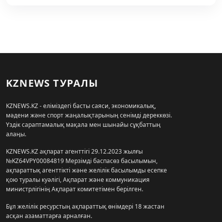
KZNEWS ТУРАЛЫ
KZNEWS.KZ - еліміздегі басты саяси, экономикалық,
мәдени және спорт жаңалықтарының сенімді дереккөзі.
Үздік сараптамалық мақала мен шынайы сұқбаттың
алаңы.
KZNEWS.KZ ақпарат агенттігі 29.12.2023 жылғы
№KZ64VPY00084819 Мерзімді баспасөз басылымын,
ақпараттық агенттікті және желілік басылымды есепке
қою туралы куәлігі, Ақпарат және коммуникация
министрлігінің Ақпарат комитетімен берілген.
Бұл желілік ресурстың ақпараттық өнімдері 18 жастан
асқан азаматтарға арналған.