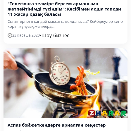
"Телефонға телміре берсем арманыма
жетпейтінімді түсіндім": Кәсібімен ақша тапқан
11 жасар қазақ баласы
Сіз интернетті қандай мақсатта қолданасыз? Кейбіреулер кино
көріп, күнұзақ желілерд...
•
Шоу-бизнес
23 қараша 2020
Аспаз бойжеткендерге арналған кеңестер