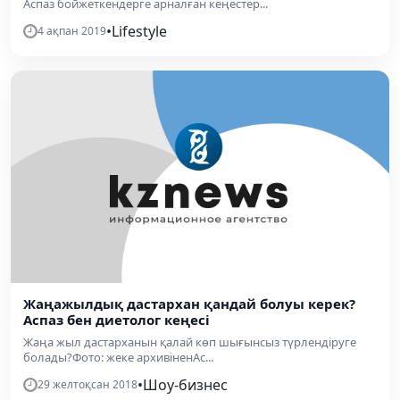
Аспаз бойжеткендерге арналған кеңестер...
•
Lifestyle
4 ақпан 2019
Жаңажылдық дастархан қандай болуы керек?
Аспаз бен диетолог кеңесі
Жаңа жыл дастарханын қалай көп шығынсыз түрлендіруге
болады?Фото: жеке архивіненАс...
•
Шоу-бизнес
29 желтоқсан 2018