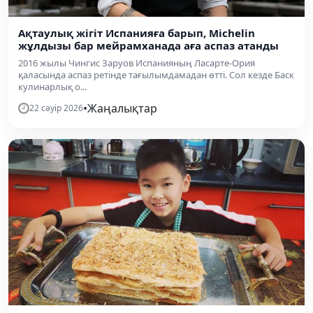
Ақтаулық жігіт Испанияға барып, Michelin
жұлдызы бар мейрамханада аға аспаз атанды
2016 жылы Чингис Заруов Испанияның Ласарте-Ория
қаласында аспаз ретінде тағылымдамадан өтті. Сол кезде Баск
кулинарлық о...
•
Жаңалықтар
22 сәуір 2026