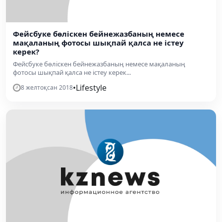
Фейсбуке бөліскен бейнежазбаның немесе
мақаланың фотосы шықпай қалса не істеу
керек?
Фейсбуке бөліскен бейнежазбаның немесе мақаланың
фотосы шықпай қалса не істеу керек...
•
Lifestyle
8 желтоқсан 2018