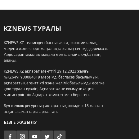
KZNEWS ТУРАЛЫ
KZNEWS.KZ - еліміздегі басты саяси, экономикалық,
мәдени және спорт жаңалықтарының сенімді дереккөзі.
Үздік сараптамалық мақала мен шынайы сұқбаттың
алаңы.
KZNEWS.KZ ақпарат агенттігі 29.12.2023 жылғы
№KZ64VPY00084819 Мерзімді баспасөз басылымын,
ақпараттық агенттікті және желілік басылымды есепке
қою туралы куәлігі, Ақпарат және коммуникация
министрлігінің Ақпарат комитетімен берілген.
Бұл желілік ресурстың ақпараттық өнімдері 18 жастан
асқан азаматтарға арналған.
БІЗГЕ ЖАЗЫЛУ