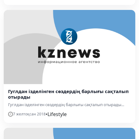
Гуглдан ізделінген сөздердің барлығы сақталып
отырады
Гуглдан ізделінген сөздердің барлығы сақталып отырады...
•
Lifestyle
7 желтоқсан 2018