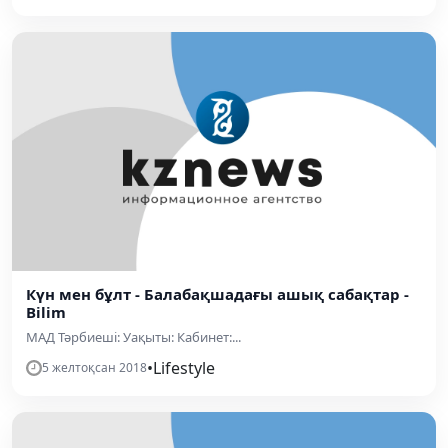
Күн мен бұлт - Балабақшадағы ашық сабақтар -
Bilim
МАД Тәрбиеші: Уақыты: Кабинет:...
•
Lifestyle
5 желтоқсан 2018