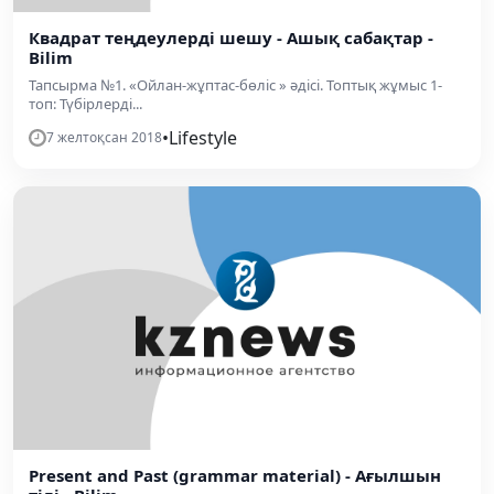
Квадрат теңдеулерді шешу - Ашық сабақтар -
Bilim
Тапсырма №1. «Ойлан-жұптас-бөліс » әдісі. Топтық жұмыс 1-
топ: Түбірлерді...
•
Lifestyle
7 желтоқсан 2018
Present and Past (grammar material) - Ағылшын