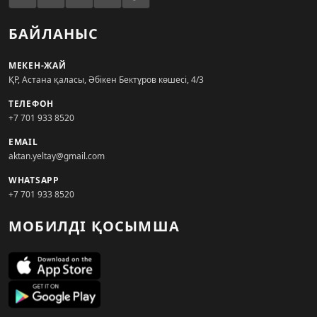
БАЙЛАНЫС
МЕКЕН-ЖАЙ
ҚР, Астана қаласы, Әбікен Бектұров көшесі, 4/3
ТЕЛЕФОН
+7 701 933 8520
EMAIL
aktan.yeltay@gmail.com
WHATSAPP
+7 701 933 8520
МОБИЛДІ ҚОСЫМША