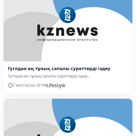
Гуглдан ең тұнық сапалы суреттерді іздеу
Гуглдан ең тұнық сапалы суреттерді іздеу...
•
Lifestyle
7 желтоқсан 2018