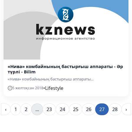
«Нива» комбайнының бастырғыш аппараты - Әр
түрлі - Bilim
«Нива» комбайнының бастырғыш аппараты...
•
Lifestyle
5 желтоқсан 2018
‹
1
2
...
23
24
25
26
27
28
›