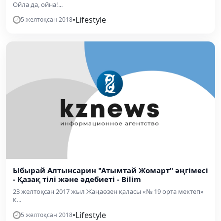
Ойла да, ойна!...
•
Lifestyle
5 желтоқсан 2018
Ыбырай Алтынсарин "Атымтай Жомарт" әңгімесі
- Қазақ тілі және әдебиеті - Bilim
23 желтоқсан 2017 жыл Жаңаөзен қаласы «№ 19 орта мектеп»
К...
•
Lifestyle
5 желтоқсан 2018