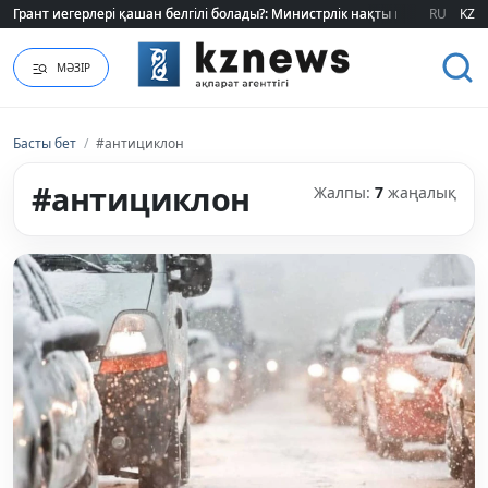
Грант иегерлері қашан белгілі болады?: Министрлік нақты мерзімді атад
Грант иегерлері қашан белгілі болады?: Министрлік нақты мерзімді атад
RU
KZ
МӘЗІР
Басты бет
/
#антициклон
#антициклон
Жалпы:
7
жаңалық