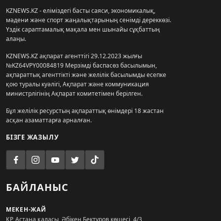
KZNEWS.KZ - еліміздегі басты саяси, экономикалық,
мәдени және спорт жаңалықтарының сенімді дереккөзі.
Үздік сараптамалық мақала мен шынайы сұқбаттың
алаңы.
KZNEWS.KZ ақпарат агенттігі 29.12.2023 жылғы
№KZ64VPY00084819 Мерзімді баспасөз басылымын,
ақпараттық агенттікті және желілік басылымды есепке
қою туралы куәлігі, Ақпарат және коммуникация
министрлігінің Ақпарат комитетімен берілген.
Бұл желілік ресурстың ақпараттық өнімдері 18 жастан
асқан азаматтарға арналған.
БІЗГЕ ЖАЗЫЛУ
БАЙЛАНЫС
МЕКЕН-ЖАЙ
ҚР, Астана қаласы, Әбікен Бектұров көшесі, 4/3