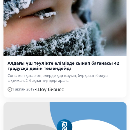
Алдағы үш тәулікте елімізде сынап бағанасы 42
градусқа дейін төмендейді
Сонымен қатар өңірлерде қар жауып, бұрқасын болуы
ықтимал. 2-4 ақпан күндері арал...
•
Шоу-бизнес
1 ақпан 2019