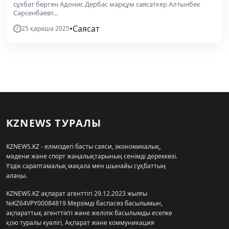
сұхбат берген Адонис Дербас марқұм саясаткер Алтынбек
Сәрсенбаевт...
•
Саясат
25 қараша 2025
KZNEWS ТУРАЛЫ
KZNEWS.KZ - еліміздегі басты саяси, экономикалық,
мәдени және спорт жаңалықтарының сенімді дереккөзі.
Үздік сараптамалық мақала мен шынайы сұқбаттың
алаңы.
KZNEWS.KZ ақпарат агенттігі 29.12.2023 жылғы
№KZ64VPY00084819 Мерзімді баспасөз басылымын,
ақпараттық агенттікті және желілік басылымды есепке
қою туралы куәлігі, Ақпарат және коммуникация