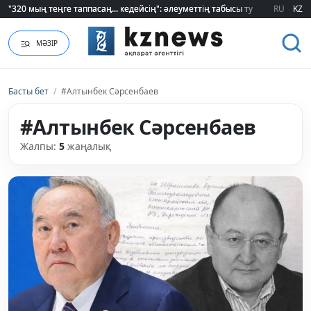
"320 мың теңге таппасаң... кедейсің": әлеуметтің табысы туралы түсінігі ө
"320 мың теңге таппасаң... кедейсің": әлеуметтің табысы туралы түсінігі ө
RU
KZ
МӘЗІР
Басты бет
/
#Алтынбек Сәрсенбаев
#Алтынбек Сәрсенбаев
Жалпы:
5
жаңалық