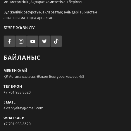
министрлігінің Ақпарат комитетімен берілген.
Бұл желілік ресурстың ақпараттық өнімдері 18 жастан
асқан азаматтарға арналған.
БІЗГЕ ЖАЗЫЛУ
БАЙЛАНЫС
МЕКЕН-ЖАЙ
ҚР, Астана қаласы, Әбікен Бектұров көшесі, 4/3
ТЕЛЕФОН
+7 701 933 8520
EMAIL
aktan.yeltay@gmail.com
WHATSAPP
+7 701 933 8520