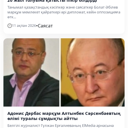
20 жыл толуына қатысты пікір білдірді
Танымал қазақстандық кәсіпкер және саясаткер Болат Әбілев
марқұм мемлекет қайраткері әрі дипломат, кейін оппозицияға
өтк...
•
Саясат
11 ақпан 2026
Адонис Дербас марқұм Алтынбек Сәрсенбаевтың
өлімі туралы сұмдықты айтты
Белгілі журналист Гүлжан Ерғалиеваның ElMedia арнасына