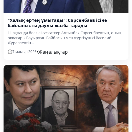
"Халық ертең ұмытады": Сәрсенбаев ісіне
байланысты даулы жазба тарады
11 ақпанда белгілі саясаткер Алтынбек Сәрсенбаевтың, оның
оққағары Бауыржан Байбосын мен жүргізушісі Василий
Журавлевтің...
•
Жаңалықтар
7 мамыр 2026