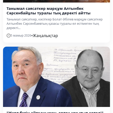
Танымал саясаткер марқұм Алтынбек
Сәрсенбайұлы туралы тың деректі айтты
Танымал саясаткер, кәсіпкер Болат Әбілев марқұм саясаткер
Алтынбек Сәрсенбаевтың қазасы туралы ел естімеген тың
деректі...
•
Жаңалықтар
5 мамыр 2026
"Жұрт бүгін айтқанымен, ертең ұмытып кетеді" –