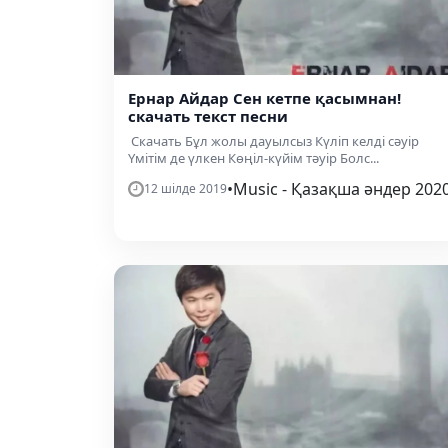
Ернар Айдар Сен кетпе қасымнан!
скачать текст песни
Скачать Бұл жолы дауылсыз Күліп келді сәуір
Үмітім де үлкен Көңіл-күйім тәуір Болс...
•
Music - Қазақша әндер 202
12 шілде 2019