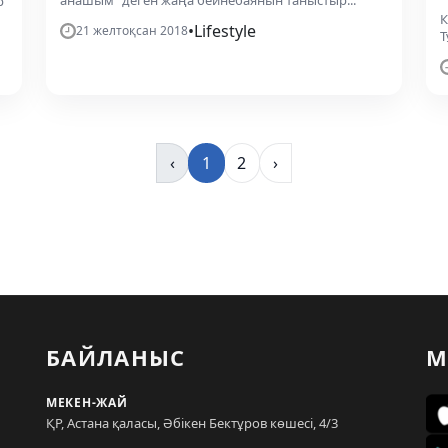
анашым" деген жаңа бейнебаянын таныстыр...
р
К
•
Lifestyle
21 желтоқсан 2018
Т
‹
1
2
›
БАЙЛАНЫС
М
МЕКЕН-ЖАЙ
ҚР, Астана қаласы, Әбікен Бектұров көшесі, 4/3