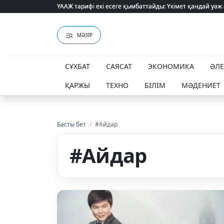
ҮААЖ тарифі екі есеге қымбаттайды: Үкімет қандай уәж
ҮААЖ тарифі екі есеге қымбаттайды: Үкімет қандай уәж
МӘЗІР
СҰХБАТ
САЯСАТ
ЭКОНОМИКА
ӘЛ
ҚАРЖЫ
ТЕХНО
БІЛІМ
МӘДЕНИЕТ
Басты бет
/
#Айдар
#Айдар