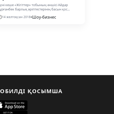
үні кеше «Жігіттер» тобының әншісі Айдар
ұрғанбек барлық әріптестерінің басын қос...
•
Шоу-бизнес
14 желтоқсан 2018
ОБИЛДІ ҚОСЫМША