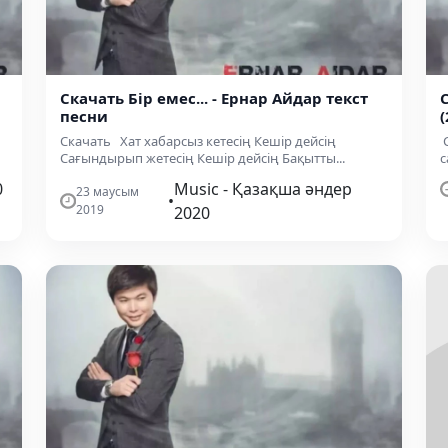
Скачать Бір емес... - Ернар Айдар текст
песни
(
Скачать Хат хабарсыз кетесің Кешір дейсің
С
Сағындырып жетесің Кешір дейсің Бақытты...
с
0
Music - Қазақша әндер
23 маусым
•
2019
2020