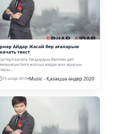
Ернар Айдар Жасай бер ағаларым
скачать текст
үктеу/Скачать Тағдырдың бөлісем деп
амашасын Ініге жолсыз жерде жол ашасың
ақсы...
•
Music - Қазақша әндер 2020
15 шілде 2019