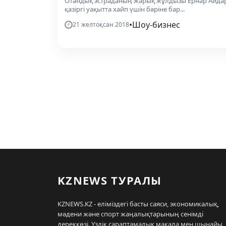
Отандық эстраданың жарық жұлдызы Ернар Айда
қазіргі уақытта хайп үшін бәріне бар...
•
Шоу-бизнес
21 желтоқсан 2018
KZNEWS ТУРАЛЫ
KZNEWS.KZ - еліміздегі басты саяси, экономикалық,
мәдени және спорт жаңалықтарының сенімді
дереккөзі. Үздік сараптамалық мақала мен шынайы