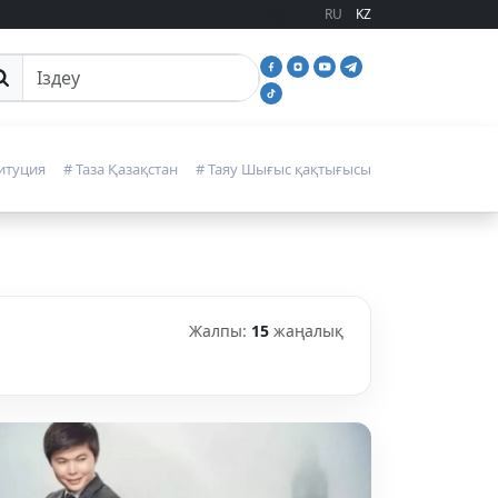
RU
KZ
йттан іздеу
итуция
# Таза Қазақстан
# Таяу Шығыс қақтығысы
Жалпы:
15
жаңалық