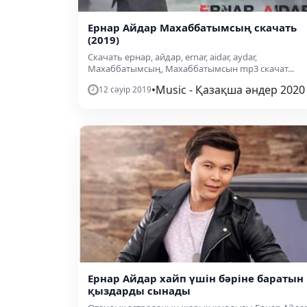
Ернар Айдар Махаббатымсың скачать
(2019)
Скачать ернар, айдар, ernar, aidar, aydar,
Махаббатымсың, Махаббатымсын mp3 скачат...
•
Music - Қазақша әндер 2020
12 сәуір 2019
Ернар Айдар хайп үшін бәріне баратын
қыздарды сынады