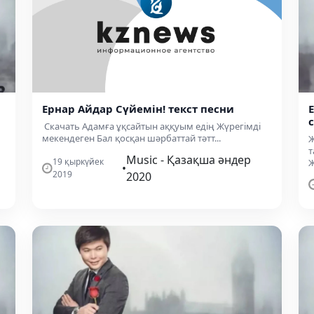
Ернар Айдар Сүйемін! текст песни
Скачать Адамға ұқсайтын аққуым едің Жүрегімді
мекендеген Бал қосқан шәрбаттай тәтт...
Ж
т
Music - Қазақша әндер
19 қыркүйек
Ж
•
2019
2020