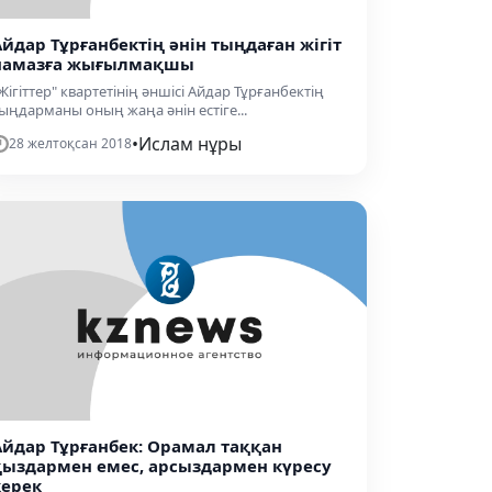
Айдар Тұрғанбектің әнін тыңдаған жігіт
намазға жығылмақшы
Жігіттер" квартетінің әншісі Айдар Тұрғанбектің
ыңдарманы оның жаңа әнін естіге...
•
Ислам нұры
28 желтоқсан 2018
Айдар Тұрғанбек: Орамал таққан
қыздармен емес, арсыздармен күресу
керек