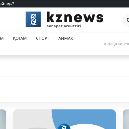
 айтады?
 айтады?
Са
ЕМ
ҚОҒАМ
СПОРТ
АЙМАҚ
# Жаңа Конст