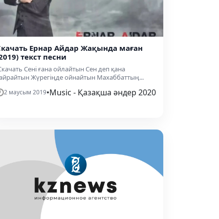
Скачать Ернар Айдар Жақында маған
2019) текст песни
качать Сені ғана ойлайтын Сен деп қана
айрайтын Жүрегіңде ойнайтын Махаббаттың...
•
Music - Қазақша әндер 2020
2 маусым 2019