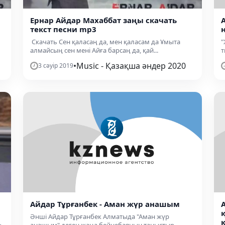
Ернар Айдар Махаббат заңы скачать
текст песни mp3
Скачать Сен қаласаң да, мен қаласам да Ұмыта
"
алмайсың сен мені Айға барсаң да, қай...
т
•
Music - Қазақша әндер 2020
3 сәуір 2019
Айдар Тұрғанбек - Аман жүр анашым
Әнші Айдар Тұрғанбек Алматыда "Аман жүр