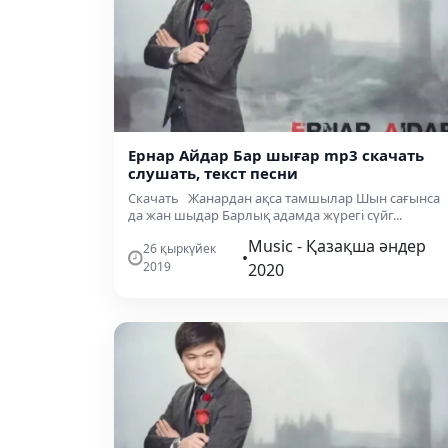
Ернар Айдар Бар шығар mp3 скачать
слушать, текст песни
Скачать Жанардан ақса тамшылар Шын сағынса
да жан шыдар Барлық адамда жүрегі сүйг...
Music - Қазақша әндер
26 қыркүйек
•
2019
2020