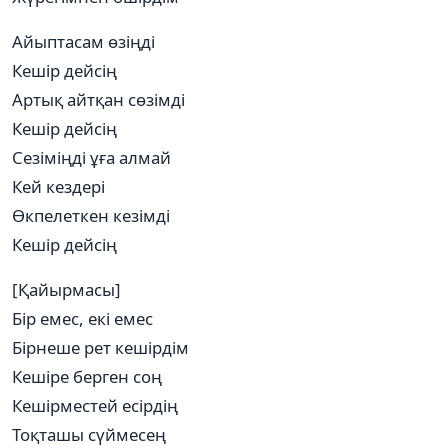
Айыптасам өзіңді
Кешір дейсің
Артық айтқан сөзімді
Кешір дейсің
Сезіміңді ұға алмай
Кей кездері
Өкпелеткен кезімді
Кешір дейсің
[Қайырмасы]
Бір емес, екі емес
Бірнеше рет кешірдім
Кешіре берген соң
Кешірместей есірдің
Тоқташы сүймесең