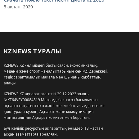
5 ақпан, 2020
KZNEWS ТУРАЛЫ
KZNEWS.KZ - еліміздегі басты саяси, экономикалық,
мәдени және спорт жаңалықтарының сенімді дереккөзі.
Үздік сараптамалық мақала мен шынайы сұқбаттың
алаңы.
KZNEWS.KZ ақпарат агенттігі 29.12.2023 жылғы
№KZ64VPY00084819 Мерзімді баспасөз басылымын,
ақпараттық агенттікті және желілік басылымды есепке
қою туралы куәлігі, Ақпарат және коммуникация
министрлігінің Ақпарат комитетімен берілген.
Бұл желілік ресурстың ақпараттық өнімдері 18 жастан
асқан азаматтарға арналған.