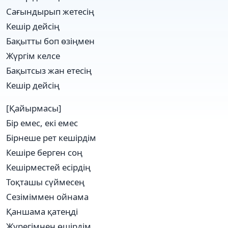
Сағындырып жетесің
Кешір дейсің
Бақытты боп өзіңмен
Жүргім келсе
Бақытсыз жан етесің
Кешір дейсің
[Қайырмасы]
Бір емес, екі емес
Бірнеше рет кешірдім
Кешіре берген соң
Кешірместей есірдің
Тоқташы сүймесең
Сезіміммен ойнама
Қаншама қатеңді
Жүрегімнен өшірдім