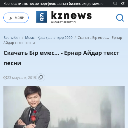
Корпоративтік несие портфелі: шағын бизнес әлі де мемлекеттік қолдауғ
Корпоративтік несие портфелі: шағын бизнес әлі де мемлекеттік қолдауғ
RU
KZ
МӘЗІР
Басты бет
/
Music - Қазақша әндер 2020
/
Скачать Бір емес... - Ернар
Айдар текст песни
Скачать Бір емес... - Ернар Айдар текст
песни
23 маусым, 2019