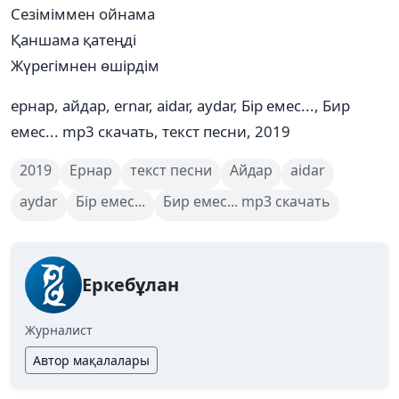
Сезіміммен ойнама
Қаншама қатеңді
Жүрегімнен өшірдім
ернар, айдар, ernar, aidar, aydar, Бір емес..., Бир
емес... mp3 скачать, текст песни, 2019
2019
Ернар
текст песни
Айдар
aidar
aydar
Бір емес...
Бир емес... mp3 скачать
Еркебұлан
Журналист
Автор мақалалары