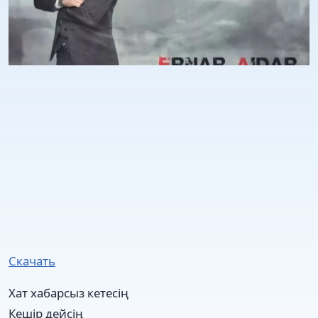
Скачать
Хат хабарсыз кетесің
Кешір дейсің