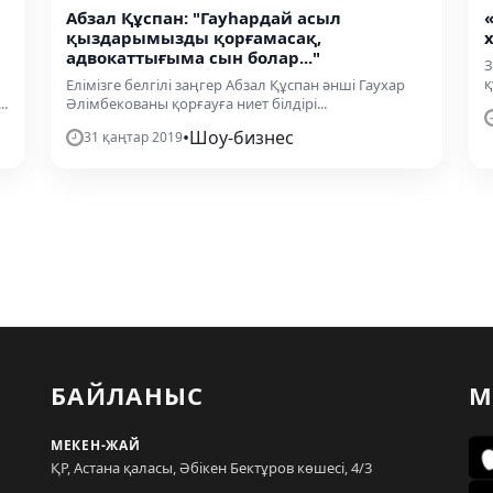
Абзал Құспан: "Гауһардай асыл
қыздарымызды қорғамасақ,
адвокаттығыма сын болар..."
З
қ
Елімізге белгілі заңгер Абзал Құспан әнші Гаухар
..
Әлімбекованы қорғауға ниет білдірі...
•
Шоу-бизнес
31 қаңтар 2019
БАЙЛАНЫС
М
МЕКЕН-ЖАЙ
ҚР, Астана қаласы, Әбікен Бектұров көшесі, 4/3