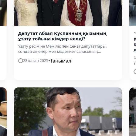
Депутат Абзал Құспанның қызының
ұзату тойына кімдер келді?
Ұзату рәсіміне Мәжіліс пен Сенат депутаттары,
сондай-ақ өнер мен мәдениет саласының...
Ө
•
Танымал
28 қазан 2025
ү