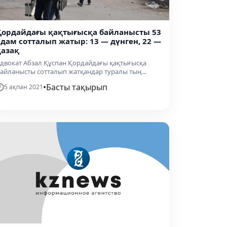
Қордайдағы қақтығысқа байланысты 53
адам сотталып жатыр: 13 — дүнген, 22 —
қазақ
двокат Абзал Құспан Қордайдағы қақтығысқа
айланысты сотталып жатқандар туралы тың...
•
Басты тақырып
5 ақпан 2021