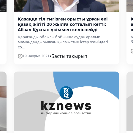
Қазаққа тіл тигізген орысты ұрған екі
қазақ жігіті 20 жылға сотталып кетті:
Абзал Құспан үкіммен келіспейді
Қарағанды облысы бойынша аудан аралық
А
мамандандырылған қылмыстық істер жөніндегі
б
со...
•
Басты тақырып
19 наурыз 2021