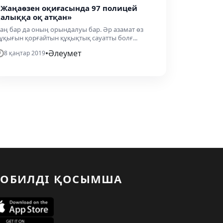
«Жаңаөзен оқиғасында 97 полицей
халыққа оқ атқан»
аң бар да оның орындалуы бар. Әр азамат өз
ұқығын қорғайтын құқықтық сауатты болғ...
•
Әлеумет
8 қаңтар 2019
ОБИЛДІ ҚОСЫМША