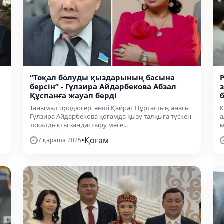
“Тоқал болуды қыздарының басына
н
берсін” - Гүлзира Айдарбекова Абзал
Құспанға жауап берді
б
Танымал продюсер, әнші Қайрат Нұртастың анасы
К
Гүлзира Айдарбекова қоғамда қызу талқыға түскен
а
тоқалдықты заңдастыру мәсе...
м
•
Қоғам
7 қараша 2025