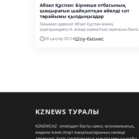
Абзал Құспан: Бірнеше отбасының
шаңырағын шайқалтқан әйелді сот
төрайымы қылдыңыздар
Танымал адвокат Абзал Құспан өзінің
қорғауындағы Н. есімді азаматтың оқиғасын бөліс.
•
Шоу-бизнес
28 қаңтар 2021
KZNEWS ТУРАЛЫ
KZNEWS.KZ - еліміздегі басты саяси, экономикалық,
мәдени және спорт жаңалықтарының сенімді
дереккөзі. Үздік сараптамалық мақала мен шынайы