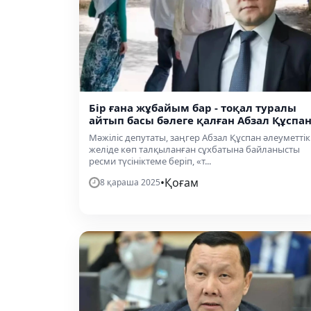
Бір ғана жұбайым бар - тоқал туралы
айтып басы бәлеге қалған Абзал Құспа
Мәжіліс депутаты, заңгер Абзал Құспан әлеуметтік
желіде көп талқыланған сұхбатына байланысты
ресми түсініктеме беріп, «т...
•
Қоғам
8 қараша 2025