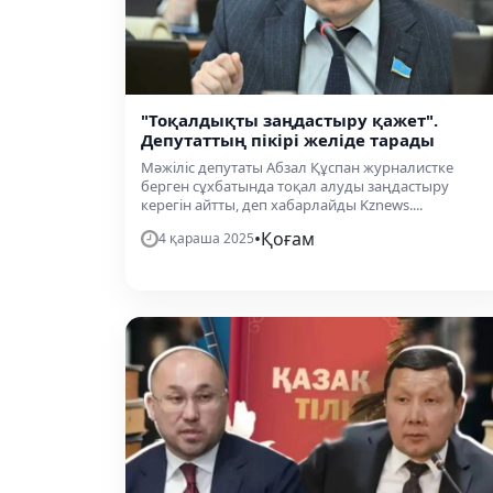
"Тоқалдықты заңдастыру қажет".
Депутаттың пікірі желіде тарады
Мәжіліс депутаты Абзал Құспан журналистке
берген сұхбатында тоқал алуды заңдастыру
керегін айтты, деп хабарлайды Kznews....
•
Қоғам
4 қараша 2025