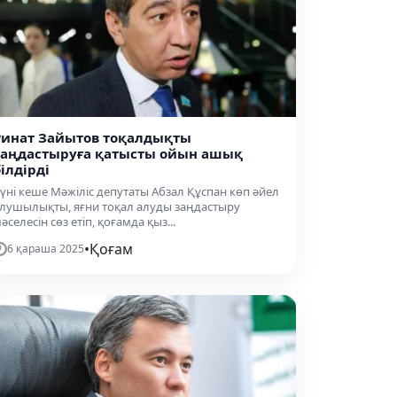
Ринат Зайытов тоқалдықты
заңдастыруға қатысты ойын ашық
ілдірді
үні кеше Мәжіліс депутаты Абзал Құспан көп әйел
лушылықты, яғни тоқал алуды заңдастыру
әселесін сөз етіп, қоғамда қыз...
•
Қоғам
6 қараша 2025