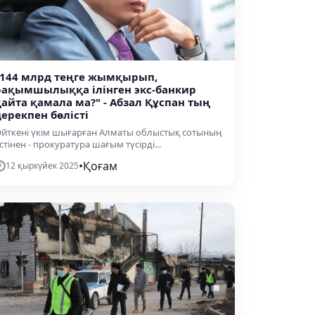
"144 млрд теңге жымқырып,
рақымшылыққа ілінген экс-банкир
қайта қамала ма?" - Абзал Құспан тың
дерекпен бөлісті
йткені үкім шығарған Алматы облыстық сотының
стінен - прокуратура шағым түсірді...
•
Қоғам
12 қыркүйек 2025