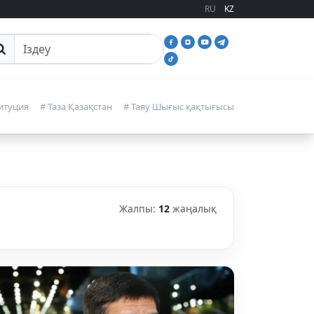
RU
KZ
йттан іздеу
итуция
# Таза Қазақстан
# Таяу Шығыс қақтығысы
Жалпы:
12
жаңалық