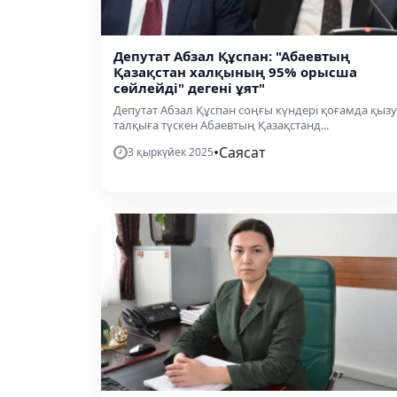
Депутат Абзал Құспан: "Абаевтың
Қазақстан халқының 95% орысша
сөйлейді" дегені ұят"
Депутат Абзал Құспан соңғы күндері қоғамда қызу
талқыға түскен Абаевтың Қазақстанд...
•
Саясат
3 қыркүйек 2025