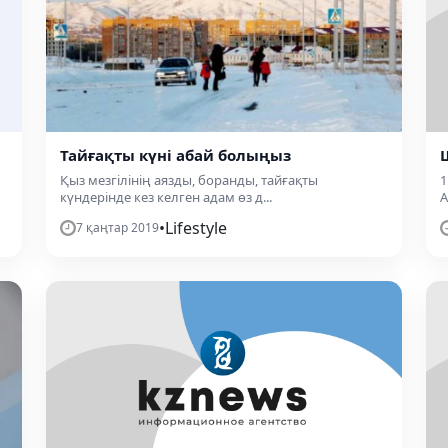
Тайғақты күні абай болыңыз
Қыз мезгілінің аязды, боранды, тайғақты
1
күндерінде кез келген адам өз д...
А
•
Lifestyle
7 қаңтар 2019