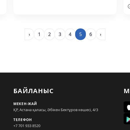
‹
1
2
3
4
5
6
›
БАЙЛАНЫС
М
МЕКЕН-ЖАЙ
ҚР, Астана қаласы, Әбікен Бектұров көшесі, 4/3
ТЕЛЕФОН
+7 701 933 8520