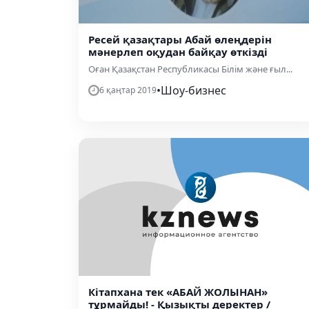
Ресей қазақтары Абай өлеңдерін
мәнерлеп оқудан байқау өткізді
Оған Қазақстан Республикасы Білім және ғыл...
•
Шоу-бизнес
6 қаңтар 2019
Кітапхана тек «АБАЙ ЖОЛЫНАН»
тұрмайды! - Қызықты деректер /