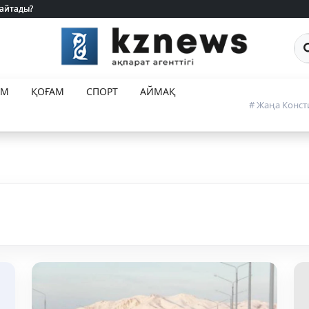
 айтады?
 айтады?
Са
ЕМ
ҚОҒАМ
СПОРТ
АЙМАҚ
# Жаңа Конст