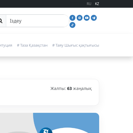
RU
KZ
йттан іздеу
итуция
# Таза Қазақстан
# Таяу Шығыс қақтығысы
Жалпы:
63
жаңалық