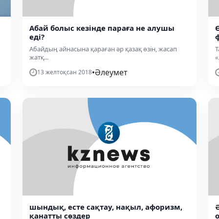
Абай болыс кезінде параға не алушы
еді?
Абайдың айнасына қараған әр қазақ өзін, жасап
Т
жатқ...
«
•
Әлеумет
13 желтоқсан 2018
шындық, есте сақтау, нақыл, афоризм,
қанатты сөздер