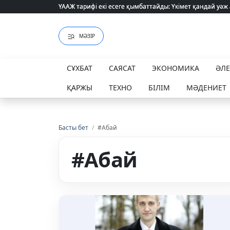
ҮААЖ тарифі екі есеге қымбаттайды: Үкімет қандай уәж
ҮААЖ тарифі екі есеге қымбаттайды: Үкімет қандай уәж
МӘЗІР
СҰХБАТ
САЯСАТ
ЭКОНОМИКА
ӘЛ
ҚАРЖЫ
ТЕХНО
БІЛІМ
МӘДЕНИЕТ
Басты бет
/
#Абай
#Абай