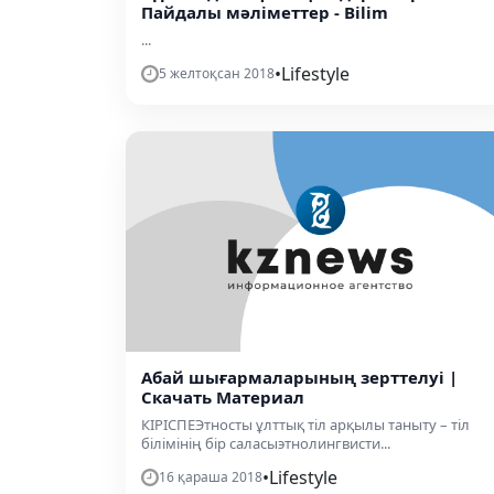
Пайдалы мәліметтер - Bilim
...
•
Lifestyle
5 желтоқсан 2018
Абай шығармаларының зерттелуі |
Скачать Материал
КІРІСПЕЭтносты ұлттық тіл арқылы таныту – тіл
білімінің бір саласыэтнолингвисти...
•
Lifestyle
16 қараша 2018