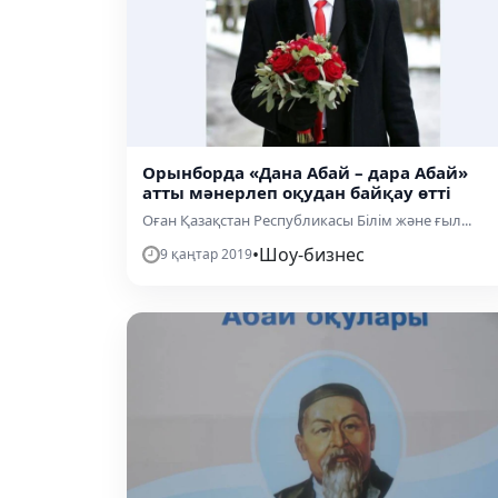
Орынборда «Дана Абай – дара Абай»
атты мәнерлеп оқудан байқау өтті
Оған Қазақстан Республикасы Білім және ғыл...
•
Шоу-бизнес
9 қаңтар 2019