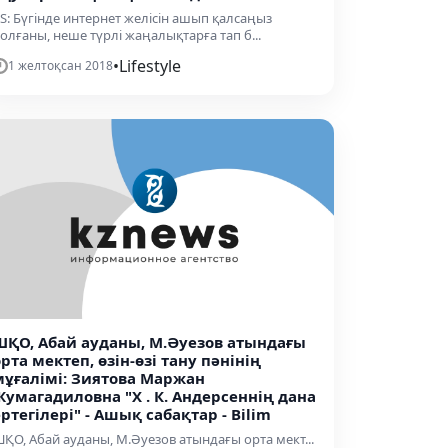
S: Бүгінде интернет желісін ашып қалсаңыз
олғаны, неше түрлі жаңалықтарға тап б...
•
Lifestyle
1 желтоқсан 2018
ШҚО, Абай ауданы, М.Әуезов атындағы
рта мектеп, өзін-өзі тану пәнінің
мұғалімі: Зиятова Маржан
Жумагадиловна "Х . К. Андерсеннің дана
ртегілері" - Ашық сабақтар - Bilim
ҚО, Абай ауданы, М.Әуезов атындағы орта мект...