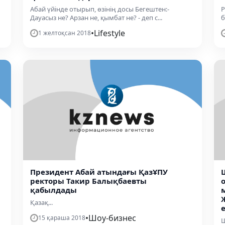
Абай үйінде отырып, өзінің досы Бегештен:-
P
Дауасыз не? Арзан не, қымбат не? - деп с...
б
•
Lifestyle
1 желтоқсан 2018
Президент Абай атындағы ҚазҰПУ
ректоры Такир Балықбаевты
о
қабылдады
Қазақ...
е
•
Шоу-бизнес
15 қараша 2018
Ш