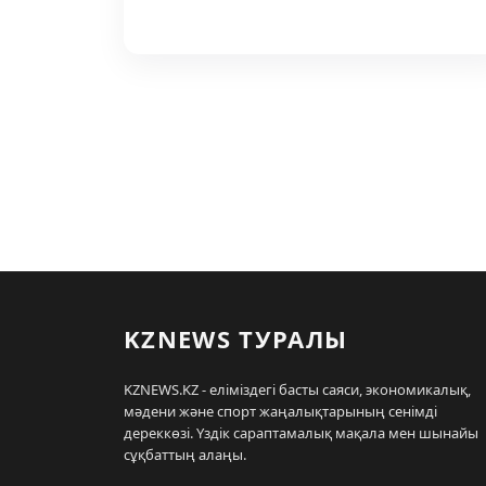
KZNEWS ТУРАЛЫ
KZNEWS.KZ - еліміздегі басты саяси, экономикалық,
мәдени және спорт жаңалықтарының сенімді
дереккөзі. Үздік сараптамалық мақала мен шынайы
сұқбаттың алаңы.