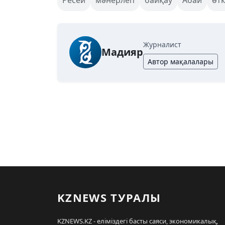
Ресей
мәнерлеп
байқау
Абай
өтк
Журналист
Мадияр
Автор мақалалары
KZNEWS ТУРАЛЫ
KZNEWS.KZ - еліміздегі басты саяси, экономикалық,