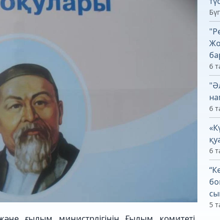
тү
Бүг
"Р
Жо
ба
6 т
"Ә
на
6 т
«К
қу
6 т
“К
бо
сы
5 т
және ғылым министрлігінің Ғылым комитеті,