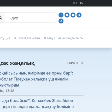
RU
KZ
йттан іздеу
итуция
# Таза Қазақстан
# Таяу Шығыс қақтығысы
қсас жаңалық
БАРЛЫҒЫ
рқайсысының өмірімде өз орны бар”:
кболат Тілеухан халыққа үш әйелін
ныстырды
ін, 13:48
ұғада болайық!”: Кенжебек Жанәбілов
нцерттің алдында жансақтау бөліміне