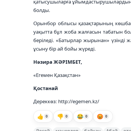
қатысушыларға ұйымдастырушылардың Қ
болды.
Орынбор облысы қазақтарының көшба
уақытта бұл жоба жалғасын табатын бо
беріледі. «Батырлар жырынан» үзінді ж
ұсыну бір ай бойы жүреді.
Нәзира ЖӘРІМБЕТ,
«Егемен Қазақстан»
Қостанай
Дереккөз: http://egemen.kz/
👍
👎
😂
😡
0
0
0
0