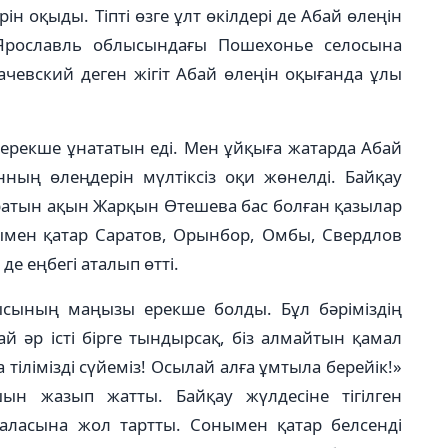
н оқыды. Тіпті өзге ұлт өкілдері де Абай өлеңін
Ярославль облысындағы Пошехонье селосына
чевский деген жігіт Абай өлеңін оқығанда ұлы
 ерекше ұнататын еді. Мен ұйқыға жатарда Абай
нның өлеңдерін мүлтіксіз оқи жөнелді. Байқау
атын ақын Жарқын Өтешева бас болған қазылар
ымен қатар Саратов, Орынбор, Омбы, Свердлов
е еңбегі аталып өтті.
ысының маңызы ерекше болды. Бұл бәріміздің
дай әр істі бірге тындырсақ, біз алмайтын қамал
тілімізді сүйеміз! Осылай алға ұмтыла берейік!»
н жазып жатты. Байқау жүлдесіне тігілген
қаласына жол тартты. Сонымен қатар белсенді