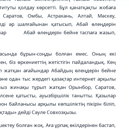
титуты қолдау көрсетті. Бұл қанатқақты жобаға
Саратов, Омбы, Астрахань, Алтай, Мәскеу,
кілді әр шалғайынан қатысып, Абай өлеңдерін
олар Абай өлеңдерін бейне таспаға жазып,
асында бұрын-соңды болған емес. Оның екі
н, біз өркениеттің жетістігін пайдаландық. Кең
рып жатқан ағайындар Абайдың өлеңдерін бейне
және одан тыс жердегі қазақтар интернет арқылы
ымыз жинақы тұрып жатқан Орынбор, Саратов,
лсене қатысты, ауызбіршілік танытты. Қазылар
н байланысы арқылы көпшіліктің пікірін біліп,
қтады» дейді Сәуле Совхозқызы.
ектеу болған жоқ. Аға ұрпақ өкілдерінен бастап,