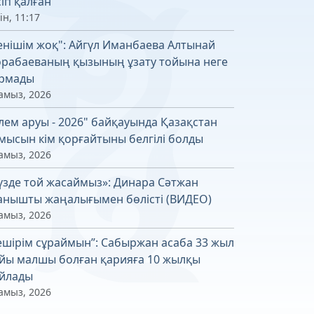
сіп қалған
ін, 11:17
енішім жоқ": Айгүл Иманбаева Алтынай
рабаеваның қызының ұзату тойына неге
рмады
амыз, 2026
лем аруы - 2026" байқауында Қазақстан
мысын кім қорғайтыны белгілі болды
амыз, 2026
үзде той жасаймыз»: Динара Сәтжан
анышты жаңалығымен бөлісті (ВИДЕО)
амыз, 2026
ешірім сұраймын”: Сабыржан асаба 33 жыл
йы малшы болған қарияға 10 жылқы
йлады
амыз, 2026