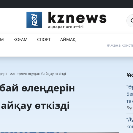
Са
ЕМ
ҚОҒАМ
СПОРТ
АЙМАҚ
# Жаңа Конст
Ұ
ерін мәнерлеп оқудан байқау өткізді
бай өлеңдерін
“Ә
Бе
та
айқау өткізді
Бүг
“Д
ко