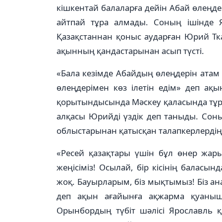
кішкентай балаларға дейін Абай өлеңдері
айтпай тұра алмады. Соның ішінде 
Қазақстаннан қоныс аударған Юрий Тка
ақынның қандастарынан асып түсті.
«Бала кезімде Абайдың өлеңдерін атам
өлеңдерімен көз ілетін едім» деп ақы
қорытындысында Мәскеу қаласында тұр
алқасы Юрийді үздік деп таныды. Сон
облыстарынан қатысқан талапкерлердің д
«Ресей қазақтары үшін бұл өнер жар
жеңісіміз! Осылай, бір кісінің баласын
жоқ. Бауырларым, біз мықтымыз! Біз ана 
деп ақын ағайынға ақжарма қуанышы
Орынбордың түбіт шәлісі Ярославль 