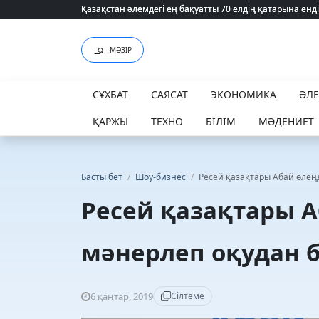
Қазақстан әлемдегі ең бақуатты 70 елдің қатарына енді
Қазақстан әлемдегі ең бақуатты 70 елдің қатарына енді
МӘЗІР
СҰХБАТ
САЯСАТ
ЭКОНОМИКА
ӘЛ
ҚАРЖЫ
ТЕХНО
БІЛІМ
МӘДЕНИЕТ
Басты бет
/
Шоу-бизнес
/
Ресей қазақтары Абай өлеңд
Ресей қазақтары А
мәнерлеп оқудан б
6 қаңтар, 2019
Сілтеме