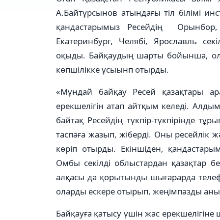
А.Байтұрсынов атындағы тіл білімі инс
қандастарымыз Ресейдің Орынбор, 
Екатеринбург, Челябі, Ярославль се
оқыды. Байқаудың шарты бойынша, 
көпшілікке ұсыынп отырды.
«Мұндай байқау Ресей қазақтары ар
ерекшелігін атап айтқым келеді. Алдыме
байтақ Ресейдің түкпір-түкпірінде тұ
таспаға жазып, жіберді. Оны ресейлік 
көріп отырды. Екіншіден, қандастар
Омбы секілді облыстардан қазақтар бе
алқасы да қорытынды шығарарда телефо
оларды ескере отырып, жеңімпазды аны
Байқауға қатысу үшін жас ерекшелігіне ш