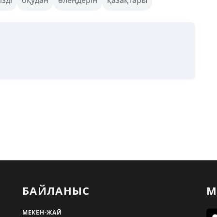
ізді
оқудан
өлеңдерін
қазақтары
БАЙЛАНЫС
М
МЕКЕН-ЖАЙ