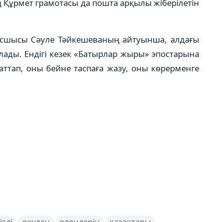
ұрмет грамотасы да пошта арқылы жіберілетін
сшысы Сәуле Тәйкешеваның айтуынша, алдағы
лады. Ендігі кезек «Батырлар жыры» эпостарына
аттап, оны бейне таспаға жазу, оны көрерменге