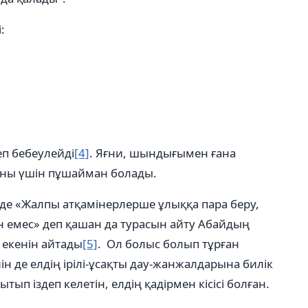
:
еп бебеулейді
[4]
. Яғни, шындығымен ғана
ғаны үшін пұшайман болады.
де «Жалпы атқамінерлерше ұлыққа пара беру,
н емес» деп қашан да турасын айту Абайдың
і екенін айтады
[5]
. Ол болыс болып тұрған
ін де елдің ірілі-ұсақты дау-жанжалдарына билік
тып іздеп келетін, елдің қадірмен кісісі болған.