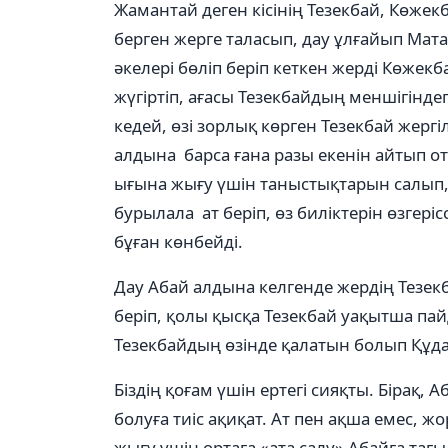
Жамантай деген кісінің Тезекбай, Көжекба
берген жерге таласып, дау ұлғайып Мата
әкелері бөліп беріп кеткен жерді Көжекб
жүгіртіп, ағасы Тезекбайдың меншігіндег
кедей, өзі зорлық көрген Тезекбай жергі
алдына барса ғана разы екенін айтып 
ығына жығу үшін таныстықтарын салып,
бурылала ат беріп, өз биліктерін өзгері
бұған көнбейді.
Дау Абай алдына келгенде жердің Тезек
беріп, қолы қысқа Тезекбай уақытша пайд
Тезекбайдың өзінде қалатын болып Құ
Біздің қоғам үшін ертегі сияқты. Бірақ, А
болуға тиіс ақиқат. Ат пен ақша емес, 
жығу үшін ортаға «ата салу» Абайға тағ