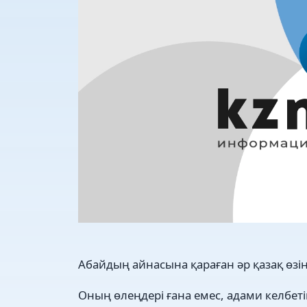
Абайдың айнасына қараған әр қазақ өзін
Оның өлеңдері ғана емес, адами келбет