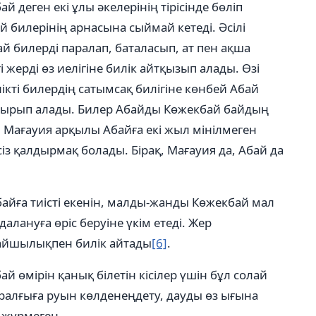
й деген екі ұлы әкелерінің тірісінде бөліп
й билерінің арнасына сыймай кетеді. Әсілі
ай билерді паралап, баталасып, ат пен ақша
і жерді өз иелігіне билік айтқызып алады. Өзі
лікті билердің сатымсақ билігіне көнбей Абай
отырып алады. Билер Абайды Көжекбай байдың
 Мағауия арқылы Абайға екі жыл мінілмеген
ссіз қалдырмақ болады. Бірақ, Мағауия да, Абай да
байға тиісті екенін, малды-жанды Көжекбай мал
алануға өріс беруіне үкім етеді. Жер
дайшылықпен билік айтады
[6]
.
бай өмірін қанық білетін кісілер үшін бұл солай
жоралғыға руын көлденеңдету, дауды өз ығына
ы жүрмеген.