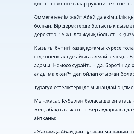
қисығын жөнге салар рухани тез іспетті.
Әммеге мәлім жайт Абай да әкімшілік қы
болған. Бір деректерде болыстық қызмет
деректері 15 жылға жуық болыстық қызм
Қызығы бүгінгі қазақ қоғамы күресе тол
індетінен» әлі де айыға алмай келеді... 
адамы. Немесе сұрайтын да, беретін де
алды ма екен?» деп ойлап отырған болар
Тұрағұл естеліктерінде мынандай әңгіме 
Мыңжасар Құбылан баласы деген атасын
жеп, абақтыға жатып, жер аударылса да 
айтқаны:
«Жасымда Абайдың сұраған малының 