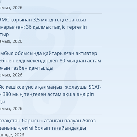
?
амыз, 2026
МС қорынан 3,5 млрд теңге заңсыз
ғарылған: 36 қылмыстық іс тергеліп
тыр
амыз, 2026
мбыл облысында қайтарылған активтер
ебінен елді мекендердегі 80 мыңнан астам
рғын газбен қамтылды
амыз, 2026
йс кешіксе үнсіз қалмаңыз: жолаушы SCAT-
н 380 мың теңгеден астам ақша өндіріп
ды
амыз, 2026
азақстан барысы» атанған палуан Аягөз
данының әкімі болып тағайындалды
шілде, 2026