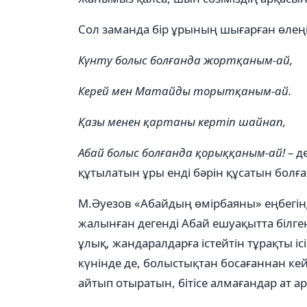
Сол заманда бір ұрының шығарған өлеңі
Күнту болыс болғанда жортқаным-ай,
Керей мен Матайды торытқаным-ай.
Қазы менен қартаны кертіп шайнап,
Абай болыс болғанда қорыққаным-ай!
– д
құтылатын ұры енді бәрін құсатын бол
М.Әуезов «Абайдың өмірбаяны» еңбегін
жалынған дегенді Абай ешуақытта білге
ұлық, жандаралдарға істейтін тұрақты іс
күнінде де, болыстықтан босағаннан кей
айтып отыратын, бітісе алмағандар ат ары