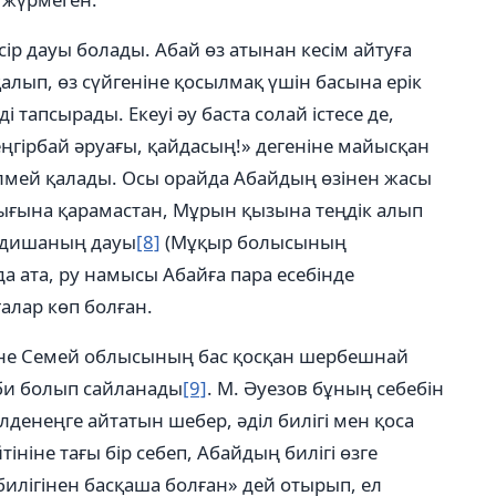
р дауы болады. Абай өз атынан кесім айтуға
алып, өз сүйгеніне қосылмақ үшін басына ерік
тапсырады. Екеуі әу баста солай істесе де,
Кеңгірбай әруағы, қайдасың!» дегеніне майысқан
лмей қалады. Осы орайда Абайдың өзінен жасы
ығына қарамастан, Мұрын қызына теңдік алып
Қадишаның дауы
[8]
(Мұқыр болысының
а ата, ру намысы Абайға пара есебінде
ғалар көп болған.
және Семей облысының бас қосқан шербешнай
 би болып сайланады
[9]
. М. Әуезов бұның себебін
лденеңге айтатын шебер, әділ билігі мен қоса
ініне тағы бір себеп, Абайдың билігі өзге
илігінен басқаша болған» дей отырып, ел