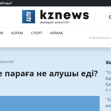
 айтады?
 айтады?
Са
ЕМ
ҚОҒАМ
СПОРТ
АЙМАҚ
# Жаңа Конст
Ұ
лушы еді?
е параға не алушы еді?
"C
ба
Қа
6 т
"3
әл