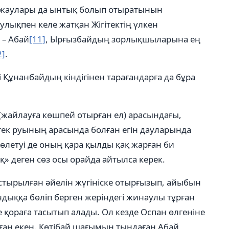
е жаулары да ынтық болып отыратынын
улықпен келе жатқан Жігітектің үлкен
 – Абай
[11]
, Ырғызбайдың зорлықшыларына ең
2]
.
 Құнанбайдың кіндігінен тарағандарға да бұра
қ (жайлауға көшпей отырған ел) арасындағы,
ітек руының арасында болған егін дауларында
өлетуі де оның қара қылды қақ жарған би
қ» деген сөз осы орайда айтылса керек.
астырылған әйелін жүгініске отырғызып, айыбын
ндыққа бөліп берген жеріндегі жинаулы тұрған
 қораға тасытып алады. Ол кезде Оспан өлгеніне
ған екен. Көтібай шағымын тыңдаған Абай