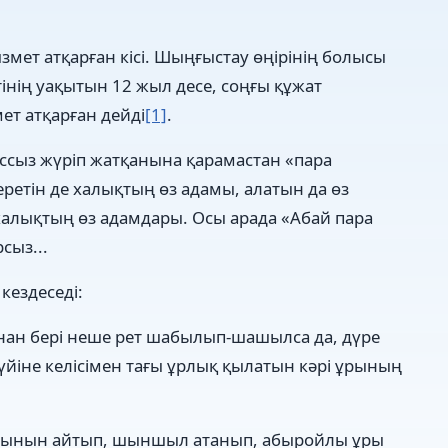
змет атқарған кісі. Шыңғыстау өңірінің болысы
інің уақытын 12 жыл десе, соңғы құжат
ет атқарған дейді
[1]
.
ассыз жүріп жатқанына қарамастан «пара
Беретін де халықтың өз адамы, алатын да өз
 халықтың өз адамдары. Осы арада «Абай пара
сыз...
кездеседі:
ан бері неше рет шабылып-шашылса да, дүре
үйіне келісімен тағы ұрлық қылатын кәрі ұрының
шынын айтып, шыншыл атанып, абыройлы ұры