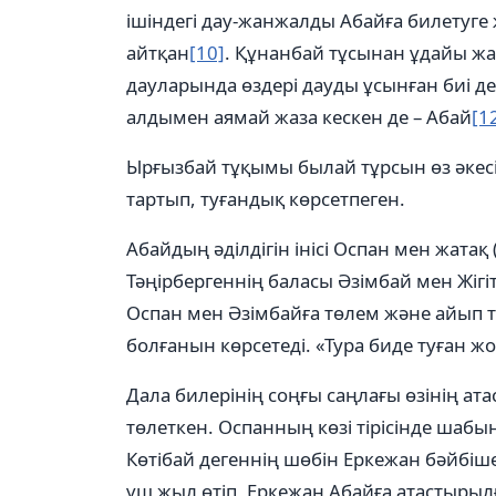
ішіндегі дау-жанжалды Абайға билетуг
айтқан
[10]
. Құнанбай тұсынан ұдайы жа
дауларында өздері дауды ұсынған биі де
алдымен аямай жаза кескен де – Абай
[1
Ырғызбай тұқымы былай тұрсын өз әкесі
тартып, туғандық көрсетпеген.
Абайдың әділдігін інісі Оспан мен жата
Тәңірбергеннің баласы Әзімбай мен Жіг
Оспан мен Әзімбайға төлем және айып т
болғанын көрсетеді. «Тура биде туған жо
Дала билерінің соңғы саңлағы өзінің ат
төлеткен. Оспанның көзі тірісінде шабы
Көтібай дегеннің шөбін Еркежан бәйбіше
үш жыл өтіп, Еркежан Абайға атастырыл