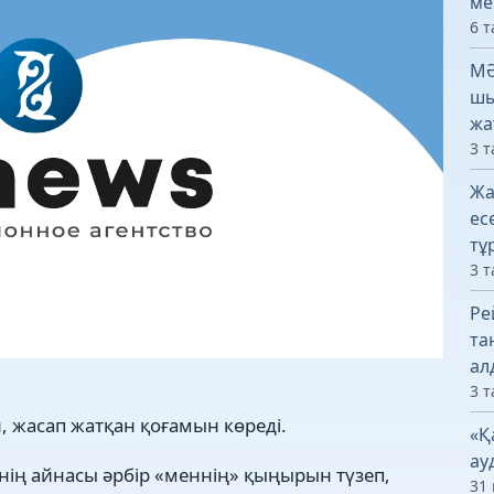
ме
6 т
МӘ
шы
жа
3 т
Жа
ес
тұ
3 т
Ре
та
ал
3 т
, жасап жатқан қоғамын көреді.
«Қ
ау
інің айнасы әрбір «меннің» қыңырын түзеп,
31 