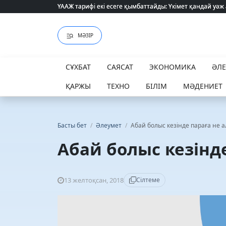
ҮААЖ тарифі екі есеге қымбаттайды: Үкімет қандай уәж
ҮААЖ тарифі екі есеге қымбаттайды: Үкімет қандай уәж
МӘЗІР
СҰХБАТ
САЯСАТ
ЭКОНОМИКА
ӘЛ
ҚАРЖЫ
ТЕХНО
БІЛІМ
МӘДЕНИЕТ
Басты бет
/
Әлеумет
/
Абай болыс кезінде параға не а
Абай болыс кезінд
13 желтоқсан, 2018
Сілтеме