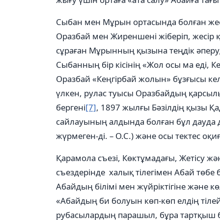
Сыбан мен Мұрын ортасында болған жесі
Оразбай мен Жиреншені жіберіп, жесір қ
сұраған Мұрынның қызына теңдік әперуді 
Сыбанның бір кісінің «Жол осы ма еді, 
Оразбай «Кеңгірбай жолын» бұзғысы ке
үлкен, рулас туысы Оразбайдың қарсыл
бергені
[7]
, 1897 жылғы Бәзілдің қызы 
сайлауының алдында болған бұл дауда д
жүрмеген-ді. – О.С.) және осы тектес оқи
Қарамола съезі, Көктұмадағы, Жетісу 
съездерінде халық тілегімен Абай төбе
Абайдың білімі мен жүйріктігіне және кө
«Абайдың би болуын көп-көп елдің тілейт
рубасылардың парашыл, бұра тартқыш б