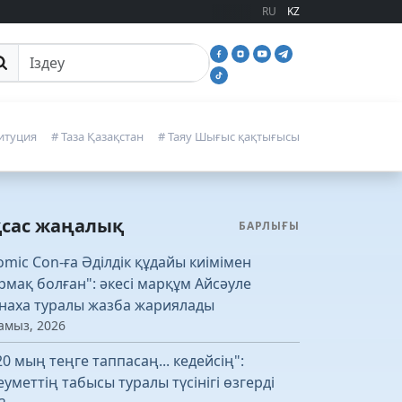
RU
KZ
йттан іздеу
итуция
# Таза Қазақстан
# Таяу Шығыс қақтығысы
қсас жаңалық
БАРЛЫҒЫ
omic Con-ға Әділдік құдайы киімімен
рмақ болған": әкесі марқұм Айсәуле
наха туралы жазба жариялады
амыз, 2026
20 мың теңге таппасаң... кедейсің":
еуметтің табысы туралы түсінігі өзгерді