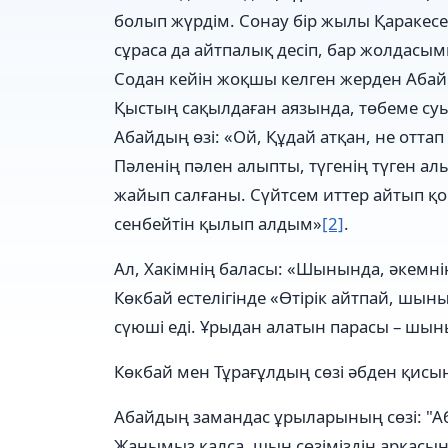
болып жүрдім. Сонау бір жылы Қаракесе
сұраса да айтпалық десіп, бар жолдасым
Содан кейін жоқшы келген жерден Абай 
Қыстың сақылдаған аязында, төбеме суы
Абайдың өзі: «Ой, Құдай атқан, не отта
Пәленің пәлен алыпты, түгенің түген а
жайып салғаны. Сүйтсем иттер айтып қой
сенбейтін қылып алдым»
[2]
.
Ал, Хакімнің баласы: «Шынында, әкемнің
Көкбай естелігінде «Өтірік айтпай, шын
сүюші еді. Ұрыдан алатын парасы – шын
Көкбай мен Тұрағұлдың сөзі әбден қисы
Абайдың замандас ұрыларының сөзі: "А
Жанымыз қалса, шын сөзіміздің арқасын