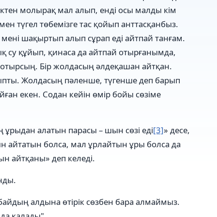
ктен молырақ мал алып, енді осы малды кім
мен түгел төбемізге тас қойып анттасқанбыз.
мені шақыртып алып сұрап еді айтпай танғам.
қ су құйып, қинаса да айтпай отырғанымда,
п отырсың. Бір жолдасың әлдеқашан айтқан.
лыпты. Жолдасың пәленше, түгенше деп барып
ған екен. Содан кейін өмір бойы сөзіме
 ұрыдан алатын парасы – шын сөзі еді
[3]
» десе,
ын айтатын болса, мал ұрлайтын ұры болса да
ын айтқаны» деп келеді.
нды.
байдың алдына өтірік сөзбен бара алмаймыз.
да қалады".