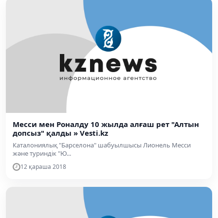
Месси мен Роналду 10 жылда алғаш рет "Алтын
допсыз" қалды » Vesti.kz
Каталониялық "Барселона" шабуылшысы Лионель Месси
және туриндік "Ю...
12 қараша 2018