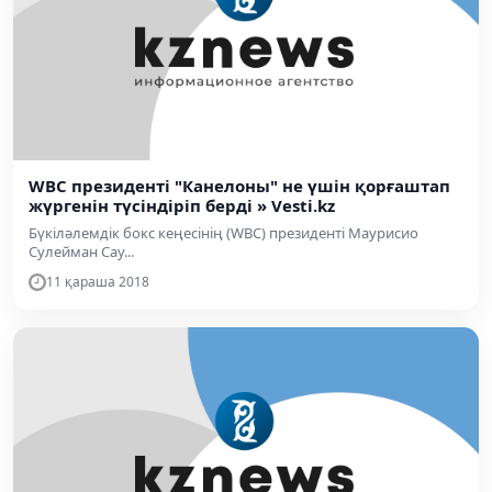
WBC президенті "Канелоны" не үшін қорғаштап
жүргенін түсіндіріп берді » Vesti.kz
Бүкіләлемдік бокс кеңесінің (WBC) президенті Маурисио
Сулейман Сау...
11 қараша 2018