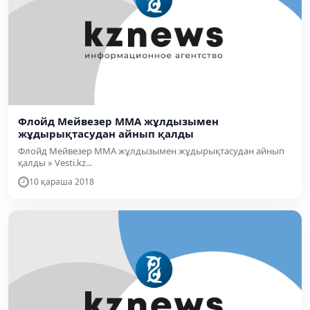
Флойд Мейвезер ММА жұлдызымен
жұдырықтасудан айнып қалды
Флойд Мейвезер ММА жұлдызымен жұдырықтасудан айнып
қалды » Vesti.kz...
10 қараша 2018