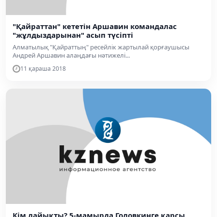
"Қайраттан" кететін Аршавин командалас
"жұлдыздарынан" асып түсіпті
Алматылық "Қайраттың" ресейлік жартылай қорғаушысы
Андрей Аршавин алаңдағы нәтижелі...
11 қараша 2018
Кім лайықты? 5-мамырда Головкинге қарсы