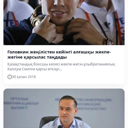
Головкин жеңілістен кейінгі алғашқы жекпе-
жегіне қарсылас таңдады
Қазақстандық боксшы келесі жекпе-жегін ұлыбританиялық
Каллум Смитке қарсы өткізуі...
30 қазан 2018