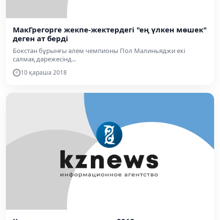
МакГрегорге жекпе-жектердегі "ең үлкен мөшек"
деген ат берді
Бокстан бұрынғы әлем чемпионы Пол Малиньяджи екі
салмақ дәрежесінд...
10 қараша 2018