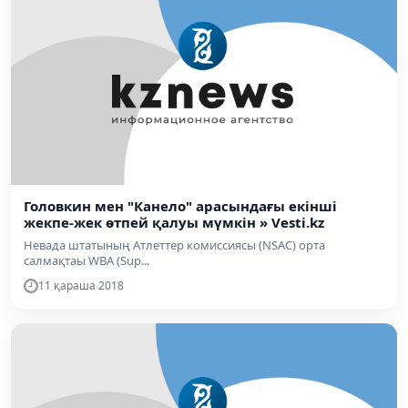
Головкин мен "Канело" арасындағы екінші
жекпе-жек өтпей қалуы мүмкін » Vesti.kz
Невада штатының Атлеттер комиссиясы (NSAC) орта
салмақтаы WBA (Sup...
11 қараша 2018