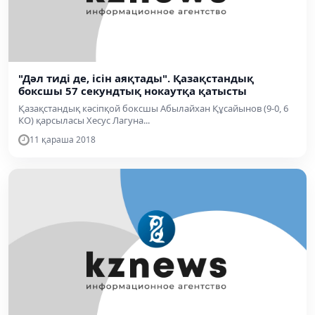
"Дәл тиді де, ісін аяқтады". Қазақстандық
боксшы 57 секундтық нокаутқа қатысты
Қазақстандық кәсіпқой боксшы Абылайхан Құсайынов (9-0, 6
КО) қарсыласы Хесус Лагуна...
11 қараша 2018