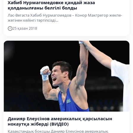
Хабиб Нурмагомедовке қандай жаза
қолданылғаны белгілі болды
Лас-Вегаста Хабиб Нурмагомедов – Конор Макгрегор жекпе-
жегінен кейінгі тәртіпсізді...
25 қазан 2018
Данияр Елеусінов америкалық қарсыласын
нокаутқа жіберді (ВИДЕО)
Қазақстандық боксшы Данияр Елеусінов америкалық