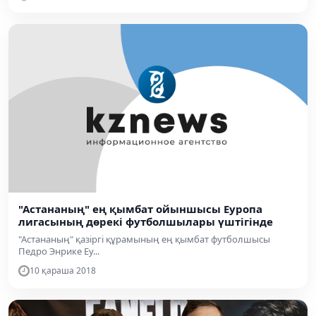
"Астананың" ең қымбат ойыншысы Еуропа
лигасының дөрекі футболшылары үштігінде
"Астананың" қазіргі құрамының ең қымбат футболшысы
Педро Энрике Еу...
10 қараша 2018