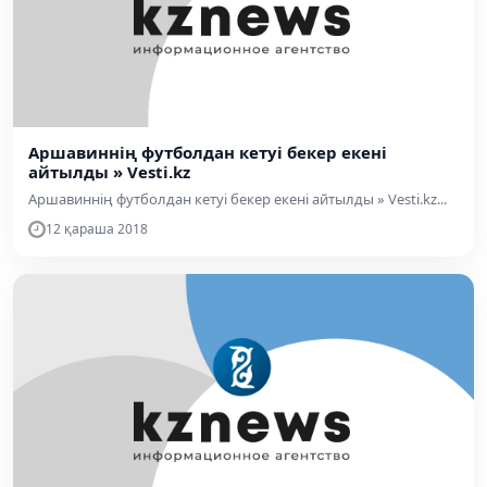
Аршавиннің футболдан кетуі бекер екені
айтылды » Vesti.kz
Аршавиннің футболдан кетуі бекер екені айтылды » Vesti.kz...
12 қараша 2018