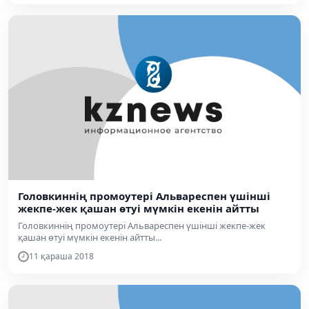
Головкиннің промоутері Альвареспен үшінші
жекпе-жек қашан өтуі мүмкін екенін айтты
Головкиннің промоутері Альвареспен үшінші жекпе-жек
қашан өтуі мүмкін екенін айтты...
11 қараша 2018