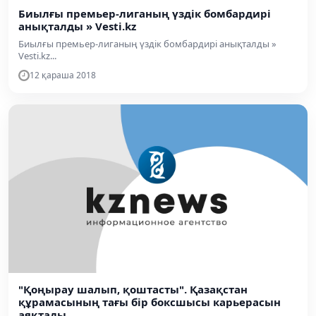
Биылғы премьер-лиганың үздік бомбардирі
анықталды » Vesti.kz
Биылғы премьер-лиганың үздік бомбардирі анықталды »
Vesti.kz...
12 қараша 2018
"Қоңырау шалып, қоштасты". Қазақстан
құрамасының тағы бір боксшысы карьерасын
аяқтады