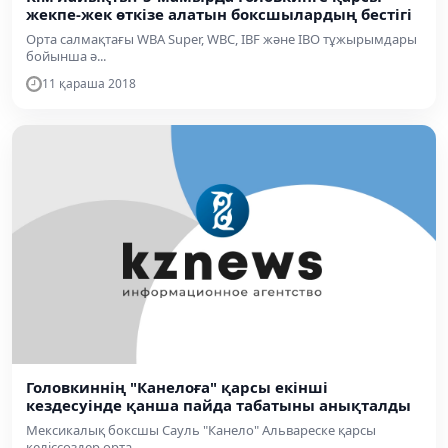
жекпе-жек өткізе алатын боксшылардың бестігі
Орта салмақтағы WBA Super, WBC, IBF және IBO тұжырымдары
бойынша ә...
11 қараша 2018
Головкиннің "Канелоға" қарсы екінші
кездесуінде қанша пайда табатыны анықталды
Мексикалық боксшы Сауль "Канело" Альвареске қарсы
келіссөздер орта...