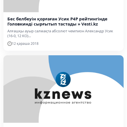
Бес белбеуін қорғаған Усик P4P рейтингінде
Головкинді сырғытып тастады » Vesti.kz
Алғашқы ауыр салмақта абсолют чемпион Александр Усик
(16-0, 12 КО)...
12 қараша 2018