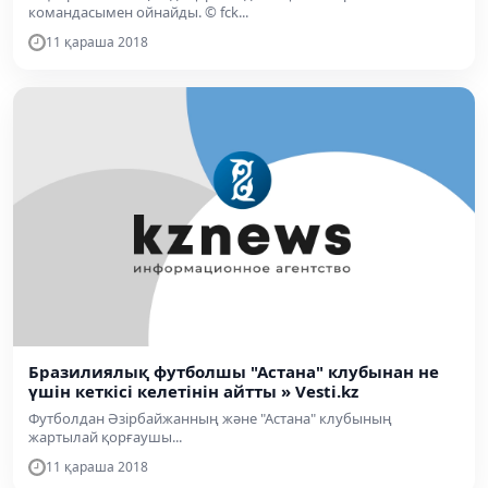
командасымен ойнайды. © fck...
11 қараша 2018
Бразилиялық футболшы "Астана" клубынан не
үшін кеткісі келетінін айтты » Vesti.kz
Футболдан Әзірбайжанның және "Астана" клубының
жартылай қорғаушы...
11 қараша 2018