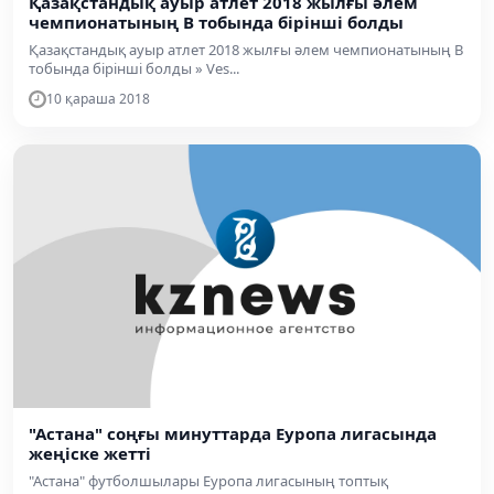
Қазақстандық ауыр атлет 2018 жылғы әлем
чемпионатының В тобында бірінші болды
Қазақстандық ауыр атлет 2018 жылғы әлем чемпионатының В
тобында бірінші болды » Ves...
10 қараша 2018
"Астана" соңғы минуттарда Еуропа лигасында
жеңіске жетті
"Астана" футболшылары Еуропа лигасының топтық