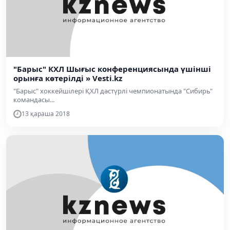
"Барыс" КХЛ Шығыс конференциясында үшінші
орынға көтерілді » Vesti.kz
"Барыс" хоккейшілері ҚХЛ дәстүрлі чемпионатында "Сибирь"
командасы...
13 қараша 2018