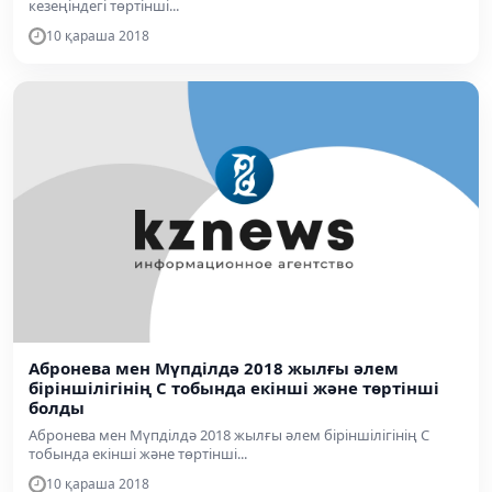
кезеңіндегі төртінші...
10 қараша 2018
Абронева мен Мүпділдә 2018 жылғы әлем
біріншілігінің С тобында екінші және төртінші
болды
Абронева мен Мүпділдә 2018 жылғы әлем біріншілігінің С
тобында екінші және төртінші...
10 қараша 2018