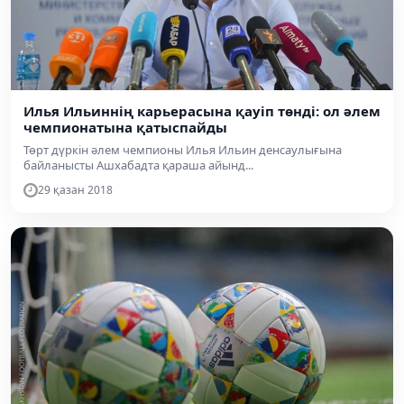
Илья Ильиннің карьерасына қауіп төнді: ол әлем
чемпионатына қатыспайды
Төрт дүркін әлем чемпионы Илья Ильин денсаулығына
байланысты Ашхабадта қараша айынд...
29 қазан 2018