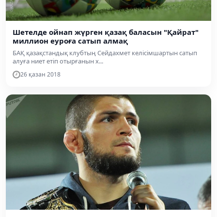
Шетелде ойнап жүрген қазақ баласын "Қайрат"
миллион еуроға сатып алмақ
БАҚ қазақстандық клубтың Сейдахмет келісімшартын сатып
алуға ниет етіп отырғанын х...
26 қазан 2018