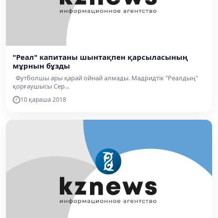
"Реал" капитаны шынтақпен қарсыласының
мұрнын бұзды
Футболшы ары қарай ойнай алмады. Мадридтік "Реалдың"
қорғаушысы Сер...
10 қараша 2018