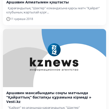
Аршавин Алматымен қоштасты
Қарағандылық "Шахтер" командасына қарсы матч "Қайрат"
клубының жартылай қорғ...
11 қараша 2018
Аршавин мансабындағы соңғы матчында
"Қайраттың" бастапқы құрамына кірмеді »
Vesti.kz
"Қайрат" өз алаңында қарағандылық "Шахтер"