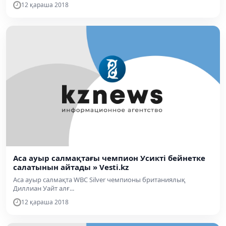
12 қараша 2018
Аса ауыр салмақтағы чемпион Усикті бейнетке
салатынын айтады » Vesti.kz
Аса ауыр салмақта WBC Silver чемпионы британиялық
Диллиан Уайт алғ...
12 қараша 2018