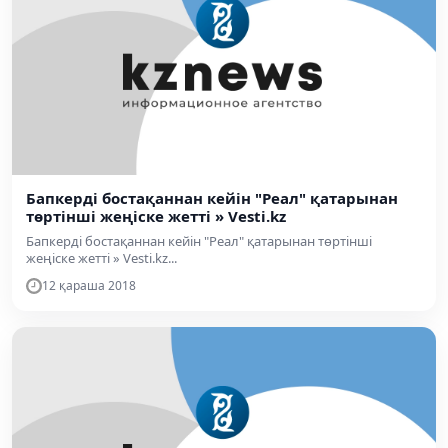
Бапкерді бостақаннан кейін "Реал" қатарынан
төртінші жеңіске жетті » Vesti.kz
Бапкерді бостақаннан кейін "Реал" қатарынан төртінші
жеңіске жетті » Vesti.kz...
12 қараша 2018