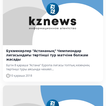
Букмекерлер "Астананың" Чемпиондар
лигасындағы төртінші тур матчіне болжам
жасады
Бүгін 8 қараша "Астана" Еуропа лигасы топтық кезеңінің
төртінші туры аясында чехиял...
10 қараша 2018