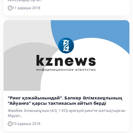
11 қараша 2018
"Ринг қожайынындай". Бапкер Әлімханұлының
"Айуанға" қарсы тактикасын айтып берді
Жәнібек Әлімханұлын (4-0, 1 КО) әуесқой рингте жаттықтырған
Мұрат...
10 қараша 2018