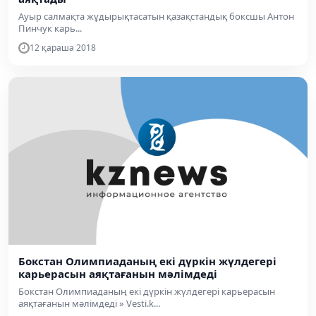
Ауыр салмақта жұдырықтасатын қазақстандық боксшы Антон
Пинчук карь...
12 қараша 2018
Бокстан Олимпиаданың екі дүркін жүлдегері
карьерасын аяқтағанын мәлімдеді
Бокстан Олимпиаданың екі дүркін жүлдегері карьерасын
аяқтағанын мәлімдеді » Vesti.k...