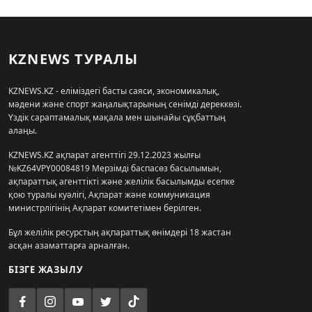
KZNEWS ТУРАЛЫ
KZNEWS.KZ - еліміздегі басты саяси, экономикалық,
мәдени және спорт жаңалықтарының сенімді дереккөзі.
Үздік сараптамалық мақала мен шынайы сұқбаттың
алаңы.
KZNEWS.KZ ақпарат агенттігі 29.12.2023 жылғы
№KZ64VPY00084819 Мерзімді баспасөз басылымын,
ақпараттық агенттікті және желілік басылымды есепке
қою туралы куәлігі, Ақпарат және коммуникация
министрлігінің Ақпарат комитетімен берілген.
Бұл желілік ресурстың ақпараттық өнімдері 18 жастан
асқан азаматтарға арналған.
БІЗГЕ ЖАЗЫЛУ