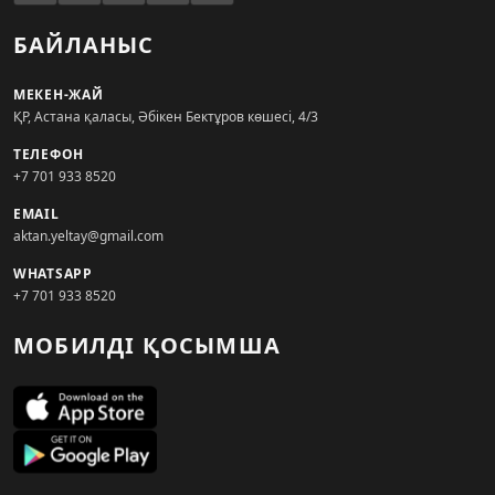
БАЙЛАНЫС
МЕКЕН-ЖАЙ
ҚР, Астана қаласы, Әбікен Бектұров көшесі, 4/3
ТЕЛЕФОН
+7 701 933 8520
EMAIL
aktan.yeltay@gmail.com
WHATSAPP
+7 701 933 8520
МОБИЛДІ ҚОСЫМША