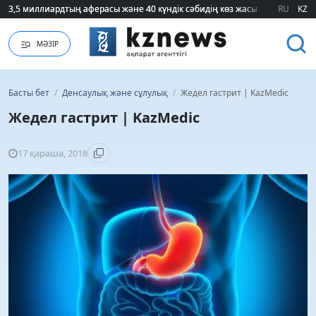
3,5 миллиардтың аферасы және 40 күндік сәбидің көз жасы: Медицинад
3,5 миллиардтың аферасы және 40 күндік сәбидің көз жасы: Медицинад
RU
KZ
МӘЗІР
Басты бет
/
Денсаулық және сұлулық
/
Жедел гастрит | KazMedic
Жедел гастрит | KazMedic
17 қараша, 2018