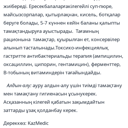
жиібереді. Ересекбалаларғакілегейлі суп-пюре,
майсызсорпалар, қытырлақнан, кисель, ботқалар
беруге болады, 5-7 күннен кейін баланы қалыпты
тамақтандыруға ауыстырады. Тағамның
рационына тамақтар, қуырылған ет, консервілер
алынып тасталынады.Токсико-инфекциялық
гастритте антибактериальды терапия (ампицилин,
оксациллин, ципорин, гентамицин), ферменттер,
В-тобының витаминдерін тағайындайды.
Алдын-алу:
ауру алдын-алу үшін тиімді тамақтану
мен тамақтану гигиенасын ұсынукерек.
Асқазанның кілегей қабатын зақымдайтын
заттарды ұзақ қолданбау керек.
Дереккөз: KazMedic