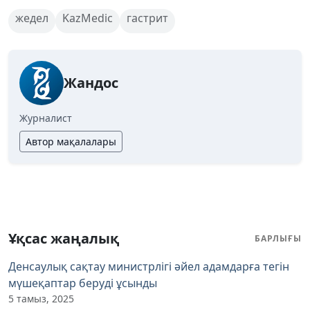
жедел
KazMedic
гастрит
Жандос
Журналист
Автор мақалалары
Ұқсас жаңалық
БАРЛЫҒЫ
Денсаулық сақтау министрлігі әйел адамдарға тегін
мүшеқаптар беруді ұсынды
5 тамыз, 2025