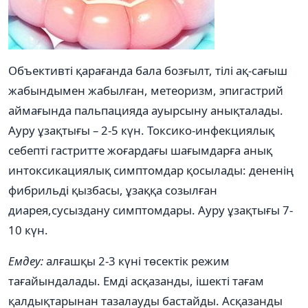
Объективті қарағанда бала бозғылт, тілі ақ-сағыш
жабындымен жабылған, метеоризм, эпигастрий
аймағында пальпацияда ауырсыну анықталады.
Ауру ұзақтығы – 2-5 күн. Токсико-инфекциялық
себепті гастритте жоғардағы шағымдарға анық
интоксикациялық симптомдар қосылады: дененің
фибрильді қызбасы, ұзаққа созылған
диарея,сусыздану симптомдары. Ауру ұзақтығы 7-
10 күн.
Емдеу:
алғашқы 2-3 күні төсектік режим
тағайындалады. Емді асқазанды, ішекті тағам
қалдықтарынан тазалауды бастайды. Асқазанды