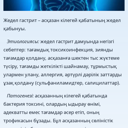
Жедел гастрит – асқазан кілегей қабатының жедел
қабынуы.
Этиологиясы:
жедел гастрит дамуында негізгі
себептер: тағамдық токсикоинфекция, зиянды
тағамдар қолдану, асқазанға шектен тыс жүктеме
түсіру, тағамды жеткілікті шайнамау, тұрмыстық
улармен улану, аллергия, әртүрлі дәрілік заттарды
ұзақ қолдану (сульфаниламидтер, салицилаттар).
Патогенезі:
асқазанның кілегей қабатында
бактерия токсині, олардың ыдырау өнімі,
адекватты емес тағамдар әсер етіп, оның
трофикасын бұзады. Бұл асқазанның сөліністік