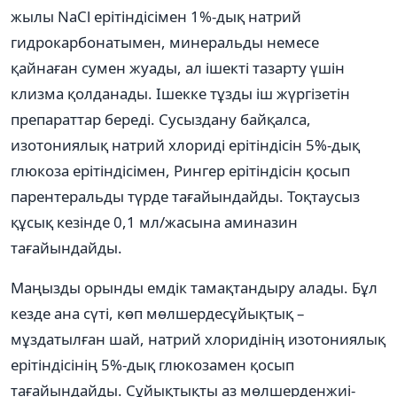
жылы NaCl ерітіндісімен 1%-дық натрий
гидрокарбонатымен, минеральды немесе
қайнаған сумен жуады, ал ішекті тазарту үшін
клизма қолданады. Ішекке тұзды іш жүргізетін
препараттар береді. Сусыздану байқалса,
изотониялық натрий хлориді ерітіндісін 5%-дық
глюкоза ерітіндісімен, Рингер ерітіндісін қосып
парентеральды түрде тағайындайды. Тоқтаусыз
құсық кезінде 0,1 мл/жасына аминазин
тағайындайды.
Маңызды орынды емдік тамақтандыру алады. Бұл
кезде ана сүті, көп мөлшердесұйықтық –
мұздатылған шай, натрий хлоридінің изотониялық
ерітіндісінің 5%-дық глюкозамен қосып
тағайындайды. Сұйықтықты аз мөлшерденжиі-