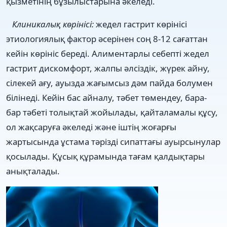
қызметінің бұзылыстарына әкеледі.
Клиникалық көрінісі:
жедел гастрит көрінісі
этиологиялық фактор әсерінен соң 8-12 сағаттан
кейін көрініс береді. Алиментарлы себепті жедел
гастрит дискомфорт, жалпы әлсіздік, жүрек айну,
сілекей ағу, ауызда жағымсыз дәм пайда болумен
білінеді. Кейін бас айналу, тәбет төмендеу, бара-
бар тәбеті толықтай жойылады, қайталамалы құсу,
ол жақсаруға әкеледі және іштің жоғарғы
жартысында ұстама тәрізді сипаттағы ауырсынулар
қосылады. Құсық құрамында тағам қалдықтары
анықталады.