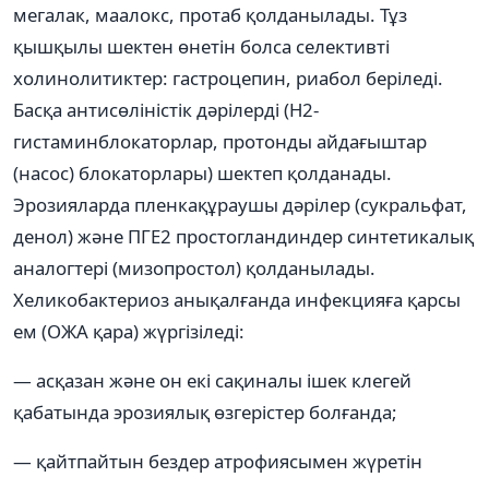
мегалак, маалокс, протаб қолданылады. Тұз
қышқылы шектен өнетін болса селективті
холинолитиктер: гастроцепин, риабол беріледі.
Басқа антисөліністік дәрілерді (Н2-
гистаминблокаторлар, протонды айдағыштар
(насос) блокаторлары) шектеп қолданады.
Эрозияларда пленкақұраушы дәрілер (сукральфат,
денол) және ПГЕ2 простогландиндер синтетикалық
аналогтері (мизопростол) қолданылады.
Хеликобактериоз анықалғанда инфекцияға қарсы
ем (ОЖА қара) жүргізіледі:
— асқазан және он екі сақиналы ішек клегей
қабатында эрозиялық өзгерістер болғанда;
— қайтпайтын бездер атрофиясымен жүретін