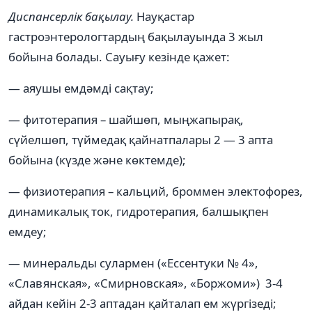
Диспансерлік бақылау.
Науқастар
гастроэнтерологтардың бақылауында 3 жыл
бойына болады. Сауығу кезінде қажет:
— аяушы емдәмді сақтау;
— фитотерапия – шайшөп, мыңжапырақ,
сүйелшөп, түймедақ қайнатпалары 2 — 3 апта
бойына (күзде және көктемде);
— физиотерапия – кальций, броммен электофорез,
динамикалық ток, гидротерапия, балшықпен
емдеу;
— минеральды сулармен («Ессентуки № 4»,
«Славянская», «Смирновская», «Боржоми») 3-4
айдан кейін 2-3 аптадан қайталап ем жүргізеді;