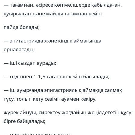
— тағамнан, әсіресе көп мөлшерде қабылдаған,
қуырылған және майлы тағамнан кейін
пайда болады;
— эпигастрияда және кіндік аймағында
орналасады;
— іші сыздап аурады;
— өздігінен 1-1,5 сағаттан кейін басылады;
— іш ауырғанда эпигастриялық аймаққа салмақ
түсу, толып кету сезімі, ауамен кекіру,
жүрек айнуы, сиректеу жағдайын жеңілдететін құсу
бірге байқалады;
— нәжәсінің тұрақсыздығы;