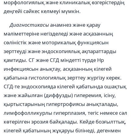
морфологиялық және клиникалық өзгерістердің
деңгейі сәйкес келмеуі мүмкін.
Диагностикасы
анамнез және қарау
мәліметтеріне негізделеді және асқазанның
сөліністік және моторикалық функциясын
зерттеуді және эндоскопиялық ақпараттарды
қамтиды. СГ және СГД міндетті түрде Нр
инфекциясын анықтау, асқазанның кілегей
қабатына гистологиялық зерттеу жүргізу керек.
СГД-те эндоскопияда кілегей қабатында ошақтық
және жайылған (диффузды) гиперемия, ісіну,
қыртыстарының гипертрофиясы анықталады,
лимфофолликурлы гиперплазия, тегіс немесе сәл
көтерілген эрозия байқалады. Кейде бозғылттық,
кілегей қабатының жұқаруы білінеді, дегенмен