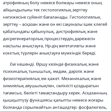
атрофияның болу немесе болмауы немесе оның
айқындылығы тек гистологиялық зерттеу
нәтижесіне сүйеніп бағаланады. Гистологиялық
зерттеу – асқазан және он екі сақиналы ішек клегей
қабатындағы қабынулық, дистрофиялық және
дисрегенераторлық процесстердің дәрежесін
нақтылы анықтауға, Нр-дің вегетативты және
кокктық түрлерін анықтауға мүмкіндік береді.
Емі
кешенді. Өршу кезінде физикалық және
психикалық тыныштық, емдәм, дәрілік және
физиотерапиялық ем қажет. Механикалық және
химиялық аяушылықпен, сөліністі қоздыратын
тағамсыз, бөлікті тамақтандыру керек. Асқазанның
қышқылтүзу функциясы қалыпты немесе жоғары
болғанда сорылмайтын антацидтер: фосфалюгель,