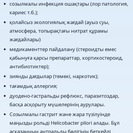
созылмалы инфекция ошақтары (лор патология,
кариес т.б.);
қолайсыз экологиялық жағдай (ауыз суы,
атмосфера, топырақтағы нитрат құрамы
жағдайлары)
медикаменттер пайдалану (стероидты емес
қабынуға қарсы препараттар, кортикостероид,
антибиотиктер);
зиянды дағдылар (темекі, наркотик);
тағамдық аллергия;
дуодено-гастральды рефлюкс, паразитоздар,
басқа асқорыту мүшелерінің аурулары.
Созылмалы гастрит және жара түзілуінде
маңызды рольді Helicobacter pilori алады. Бұл
асқазанның антральды бөлігінің беткейлі