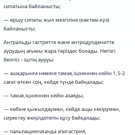
сипатына байланысты;
— өршу сипаты жыл мезгіліне (көктем-күз)
байланысты;
Антральды гастритте және антродуоденитте
аурудың ағымы жара тәріздес болады. Негізгі
белгісі – іштің ауруы:
— ашқарынға немесе тамақ ішкеннен кейін 1,5-2
сағат өткен соң, кейде түнде байқалады;
— тамақ ішкеннен кейін азаяды;
— көбіне қыжылдаумен, кейде ащы кекірумен,
сиректеу жеңілдететін құсу байқалады;
— пальпациялағанда эпигастрия,