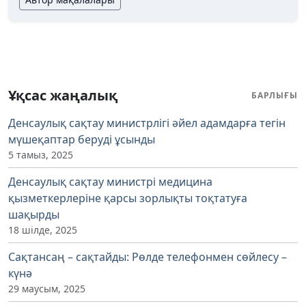
Ұқсас жаңалық
БАРЛЫҒЫ
Денсаулық сақтау министрлігі әйел адамдарға тегін
мүшеқаптар беруді ұсынды
5 тамыз, 2025
Денсаулық сақтау министрі медицина
қызметкерлеріне қарсы зорлықты тоқтатуға
шақырды
18 шілде, 2025
Сақтансаң – сақтайды: Рөлде телефонмен сөйлесу –
күнә
29 маусым, 2025