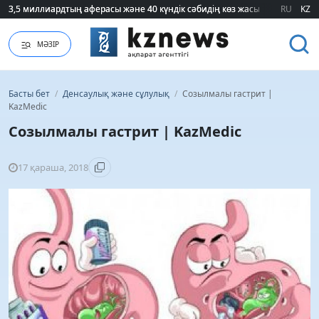
3,5 миллиардтың аферасы және 40 күндік сәбидің көз жасы: Медицинад
3,5 миллиардтың аферасы және 40 күндік сәбидің көз жасы: Медицинад
RU
KZ
МӘЗІР
Басты бет
/
Денсаулық және сұлулық
/
Созылмалы гастрит |
KazMedic
Созылмалы гастрит | KazMedic
17 қараша, 2018