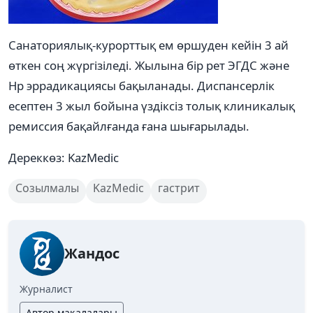
Санаториялық-курорттық ем өршуден кейін 3 ай
өткен соң жүргізіледі. Жылына бір рет ЭГДС және
Нр эррадикациясы бақыланады. Диспансерлік
есептен 3 жыл бойына үздіксіз толық клиникалық
ремиссия бақайлғанда ғана шығарылады.
Дереккөз: KazMedic
Созылмалы
KazMedic
гастрит
Жандос
Журналист
Автор мақалалары