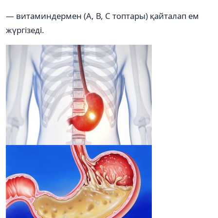
— витаминдермен (А, В, С топтары) қайталап ем
жүргізеді.