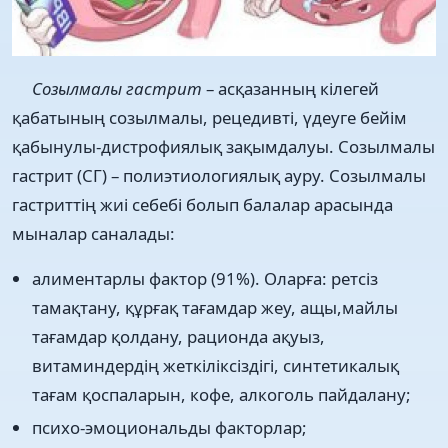
Созылмалы гастрит
– асқазанның кілегей
қабатының созылмалы, рецедивті, үдеуге бейім
қабынулы-дистрофиялық зақымдалуы. Созылмалы
гастрит (СГ) – полиэтиологиялық ауру. Созылмалы
гастриттің жиі себебі болып балалар арасында
мыналар саналады:
алиментарлы фактор (91%). Оларға: ретсіз
тамақтану, құрғақ тағамдар жеу, ащы,майлы
тағамдар қолдану, рационда ақуыз,
витаминдердің жеткіліксіздігі, синтетикалық
тағам қоспаларын, кофе, алкоголь пайдалану;
психо-эмоциональды факторлар;