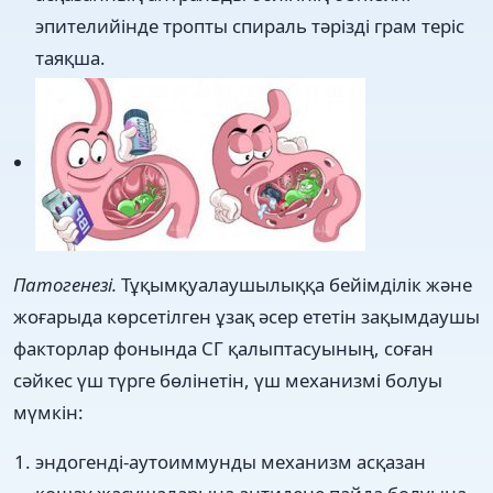
эпителийінде тропты спираль тәрізді грам теріс
таяқша.
Патогенезі.
Тұқымқуалаушылыққа бейімділік және
жоғарыда көрсетілген ұзақ әсер ететін зақымдаушы
факторлар фонында СГ қалыптасуының, соған
сәйкес үш түрге бөлінетін, үш механизмі болуы
мүмкін:
эндогенді-аутоиммунды механизм асқазан