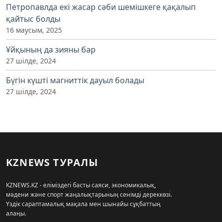
Петропавлда екі жасар сәби шемішкеге қақалып
қайтыс болды
16 маусым, 2025
Ұйқының да зияны бар
27 шілде, 2024
Бүгін күшті магниттік дауыл болады
27 шілде, 2024
KZNEWS ТУРАЛЫ
KZNEWS.KZ - еліміздегі басты саяси, экономикалық,
мәдени және спорт жаңалықтарының сенімді дереккөзі.
Үздік сараптамалық мақала мен шынайы сұқбаттың
алаңы.