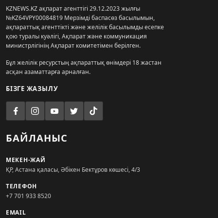
KZNEWS.KZ ақпарат агенттігі 29.12.2023 жылғы
№KZ64VPY00084819 Мерзімді баспасөз басылымын,
ақпараттық агенттікті және желілік басылымды есепке
қою туралы куәлігі, Ақпарат және коммуникация
министрлігінің Ақпарат комитетімен берілген.
Бұл желілік ресурстың ақпараттық өнімдері 18 жастан
асқан азаматтарға арналған.
БІЗГЕ ЖАЗЫЛУ
БАЙЛАНЫС
МЕКЕН-ЖАЙ
ҚР, Астана қаласы, Әбікен Бектұров көшесі, 4/3
ТЕЛЕФОН
+7 701 933 8520
EMAIL