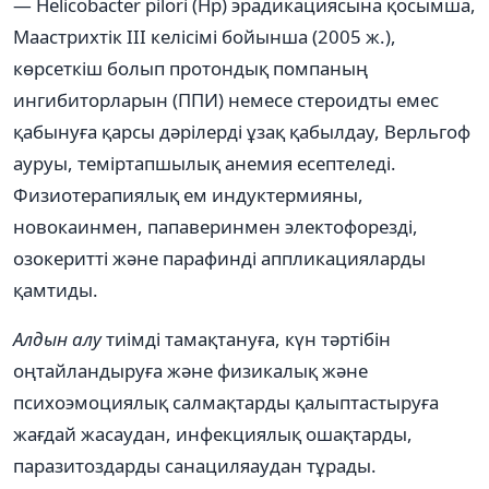
— Helicobacter pilori (Нр) эрадикациясына қосымша,
Маастрихтік ІІІ келісімі бойынша (2005 ж.),
көрсеткіш болып протондық помпаның
ингибиторларын (ППИ) немесе стероидты емес
қабынуға қарсы дәрілерді ұзақ қабылдау, Верльгоф
ауруы, теміртапшылық анемия есептеледі.
Физиотерапиялық ем индуктермияны,
новокаинмен, папаверинмен электофорезді,
озокеритті және парафинді аппликацияларды
қамтиды.
Алдын алу
тиімді тамақтануға, күн тәртібін
оңтайландыруға және физикалық және
психоэмоциялық салмақтарды қалыптастыруға
жағдай жасаудан, инфекциялық ошақтарды,
паразитоздарды санациляаудан тұрады.