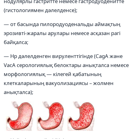
нодулярлы гастритте немесе гастродуоденитте
(гистологиямен дәлелденсе);
— от басында пилородуоденальды аймақтың
эрозивті-жаралы арулары немесе асқазан рагі
байқалса;
— Нр дәлелденген вируленттігінде (СagA және
VacA серологиялық белоктары анықталса немесе
морфологиялық — кілегей қабатының
клеткаларының вакуолизациясы – жолмен
анықталса);