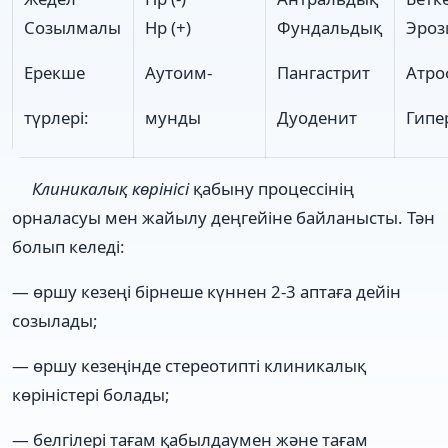
Созылмалы
Нр (+)
Фундальдық
Эроз
Ерекше
Аутоим-
Пангастрит
Атро
түрлері:
мунды
Дуоденит
Гипе
Клиникалық көрінісі
қабыну процессінің
орналасуы мен жайылу деңгейіне байланысты. Тән
болып келеді:
— өршу кезеңі бірнеше күннен 2-3 аптаға дейін
созылады;
— өршу кезеңінде стереотипті клиникалық
көріністері болады;
— белгілері тағам қабылдаумен және тағам