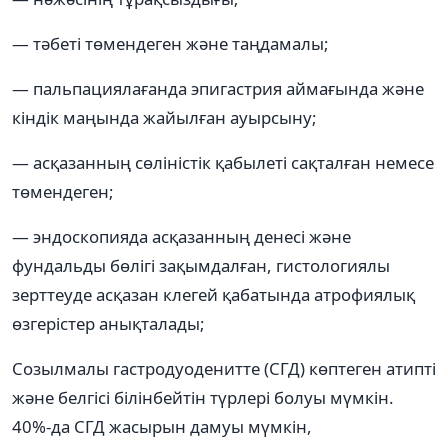
— тәбеті төмендеген және таңдамалы;
— пальпациялағанда эпигастрия аймағында және
кіндік маңында жайылған ауырсыну;
— асқазанның сөліністік қабылеті сақталған немесе
төмендеген;
— эндоскопияда асқазанның денесі және
фундальды бөлігі зақымдалған, гистологиялы
зерттеуде асқазан клегей қабатында атрофиялық
өзгерістер анықталады;
Созылмалы гастродуоденитте (СГД) көптеген атипті
және белгісі білінбейтін түрлері болуы мүмкін.
40%-да СГД жасырын дамуы мүмкін,