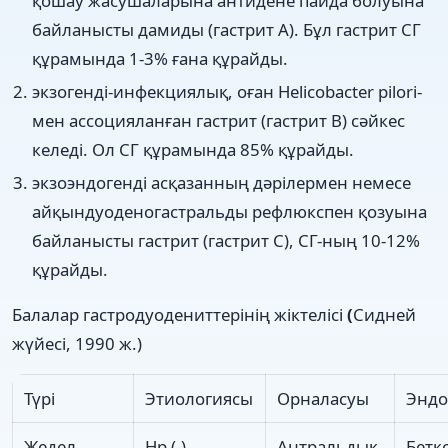
қошау жасушаларына антидене пайда болуына
байланысты дамиды (гастрит А). Бұл гастрит СГ
құрамында 1-3% ғана құрайды.
экзогенді-инфекциялық, оған Helicobacter pilori-
мен ассоцияланған гастрит (гастрит В) сәйкес
келеді. Ол СГ құрамында 85% құрайды.
экзоэндогенді асқазанның дәрілермен немесе
айқындуоденогастральды рефлюкспен қозуына
байланысты гастрит (гастрит С), СГ-ның 10-12%
құрайды.
Балалар гастродуодениттерінің жіктелісі
(
Сидней
жүйесі, 1990 ж.)
Түрі
Этиологиясы
Орналасуы
Эндо
Жедел
Нр (-)
Антральдық
Бетк