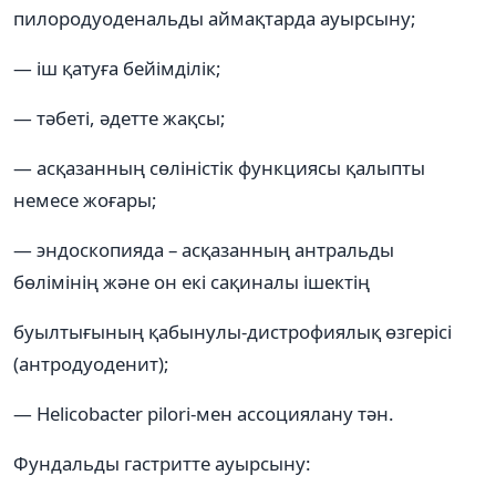
пилородуоденальды аймақтарда ауырсыну;
— іш қатуға бейімділік;
— тәбеті, әдетте жақсы;
— асқазанның сөліністік функциясы қалыпты
немесе жоғары;
— эндоскопияда – асқазанның антральды
бөлімінің және он екі сақиналы ішектің
буылтығының қабынулы-дистрофиялық өзгерісі
(антродуоденит);
— Helicobacter pilori-мен ассоциялану тән.
Фундальды гастритте ауырсыну: