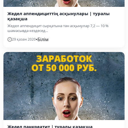
Жедел аппендициттің асқынулары | туралы
қазақша
Жедел аппендицит сырқатына тән асқынулар 7,2 — 10 %
шамасывда кездесед...
•
Білім
29 қазан 2020
Жедел панкреатит | туралы қазақша