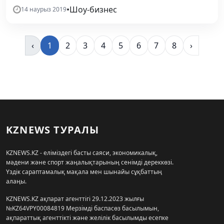
•
Шоу-бизнес
14 наурыз 2019
‹
1
2
3
4
5
6
7
8
›
KZNEWS ТУРАЛЫ
KZNEWS.KZ - еліміздегі басты саяси, экономикалық,
мәдени және спорт жаңалықтарының сенімді дереккөзі.
Үздік сараптамалық мақала мен шынайы сұқбаттың
алаңы.
KZNEWS.KZ ақпарат агенттігі 29.12.2023 жылғы
№KZ64VPY00084819 Мерзімді баспасөз басылымын,
ақпараттық агенттікті және желілік басылымды есепке