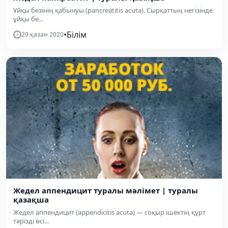
Ұйқы безінің қабынуы (pancreatitis acuta). Сырқаттың негізінде
ұйқы бе...
•
Білім
29 қазан 2020
Жедел аппендицит туралы мәлімет | туралы
қазақша
Жедел аппендицит (appendicitis acuta) — соқыр ішектің құрт
тәрізді өсі...