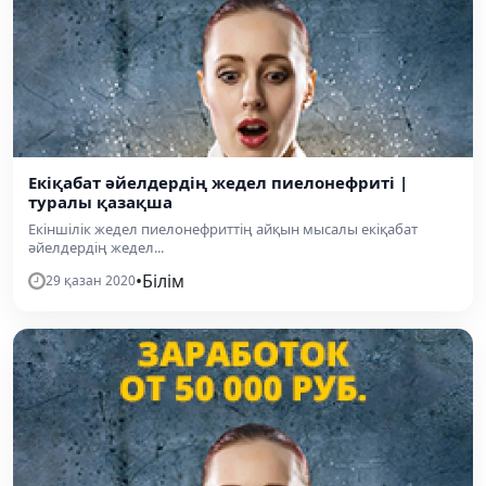
Екіқабат әйелдердің жедел пиелонефриті |
туралы қазақша
Екіншілік жедел пиелонефриттің айқын мысалы екіқабат
әйелдердің жедел...
•
Білім
29 қазан 2020