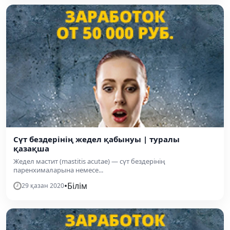
Сүт бездерінің жедел қабынуы | туралы
қазақша
Жедел мастит (mastitis acutae) — сүт бездерінің
паренхималарына немесе...
•
Білім
29 қазан 2020