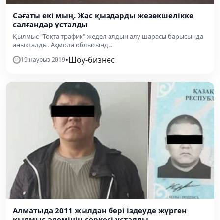
Сағаты екі мың. Жас қыздарды жезөкшелікке
салғандар ұсталды
Қылмыс "Тоқта трафик" жедел алдын алу шарасы барысында
анықталды. Ақмола облысынд...
•
Шоу-бизнес
19 наурыз 2019
Алматыда 2011 жылдан бері іздеуде жүрген
қылмыс әлемінің серкесі ұсталды