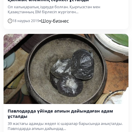
Ол халықаралық іздеуде болған. Қырғызстан мен
Қазақстанның ІІМ бірлесіп жүргізген...
•
Шоу-бизнес
18 наурыз 2019
Павлодарда үйінде апиын дайындаған адам
ұсталды
39 жастағы адамды жедел іс-шаралар барысында анықталды.
Павлодарда апиын дайындад...