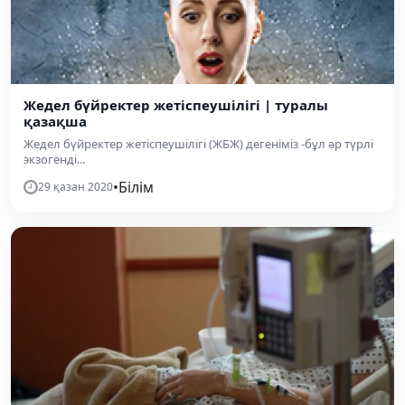
Жедел бүйректер жетіспеушілігі | туралы
қазақша
Жедел бүйректер жетіспеушілігі (ЖБЖ) дегеніміз -бұл әр түрлі
экзогенді...
•
Білім
29 қазан 2020