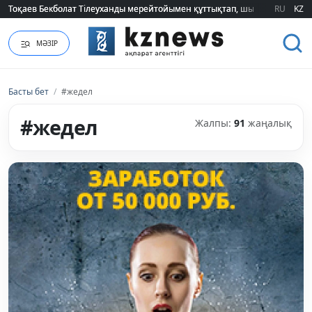
RU
KZ
2026 жылғы білім грантын иеленгендердің тізімі жарияланды (ТІЗІМ)
МӘЗІР
Басты бет
/
#жедел
#жедел
Жалпы:
91
жаңалық