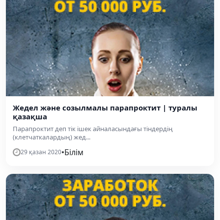
Жедел және созылмалы парапроктит | туралы
қазақша
Парапроктит деп тік ішек айналасындағы тіндердің
(клетчаткалардың) жед...
•
Білім
29 қазан 2020