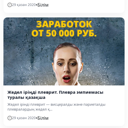
•
Білім
29 қазан 2020
Жедел іріңді плеврит. Плевра эмпиемасы
туралы қазақша
Жедел ірінді плеврит — висцералды және париеталды
плевралардың жедел қ...
•
Білім
29 қазан 2020