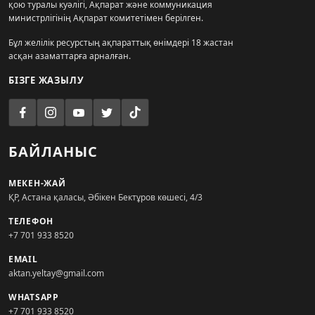
қою туралы куәлігі, Ақпарат және коммуникация
министрлігінің Ақпарат комитетімен берілген.
Бұл желілік ресурстың ақпараттық өнімдері 18 жастан
асқан азаматтарға арналған.
БІЗГЕ ЖАЗЫЛУ
БАЙЛАНЫС
МЕКЕН-ЖАЙ
ҚР, Астана қаласы, Әбікен Бектұров көшесі, 4/3
ТЕЛЕФОН
+7 701 933 8520
EMAIL
aktan.yeltay@gmail.com
WHATSAPP
+7 701 933 8520