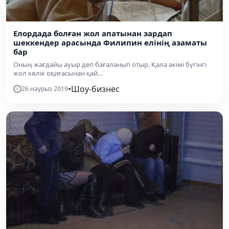
Елордада болған жол апатынан зардап
шеккендер арасында Филипин елінің азаматы
бар
Оның жағдайы ауыр деп бағаланып отыр. Қала әкімі бүгінгі
жол көлік оқиғасынан қай...
•
Шоу-бизнес
26 наурыз 2019