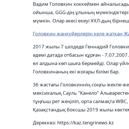
Вадим Головкин хоккеймен айналысады. 
ойынша, GGG-дің ұлының мүмкіндіктері
мүмкін. Олар әкесі екеуі ҰХЛ-дың бірнеш
Головкин жанкүйерлерін келе жатқан 
2017 жылы 7 шілдеде Геннадий Головкин
әдемі датада отбасын құрған - 7.07.20
ел алдына көп шыға бермейді. Олар үйле
Головкинаның екі жоғары білімі бар.
36 жастағы Головкиннің соңғы жекпе-же
мексикалық Сауль "Канело" Альварестен
тұңғыш рет жеңіліп, орта салмақта WBC
Қазақстандық боксшы 2019 жылы көктем
Дереккөз: https://kaz.tengrinews.kz