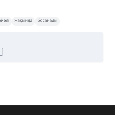
әйелі
жақында
босанады
ы