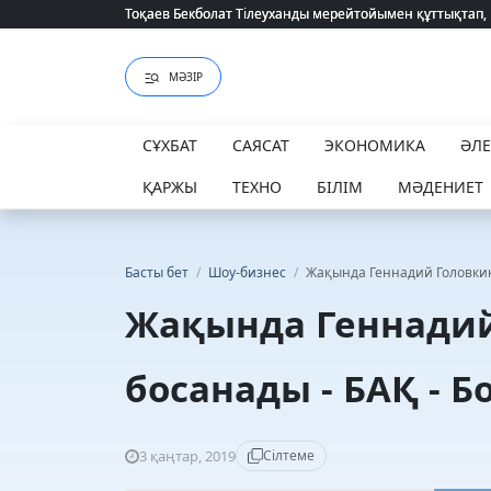
Тоқаев Бекболат Тілеуханды мерейтойымен құттықтап,
Тоқаев Бекболат Тілеуханды мерейтойымен құттықтап,
МӘЗІР
СҰХБАТ
САЯСАТ
ЭКОНОМИКА
ӘЛ
ҚАРЖЫ
ТЕХНО
БІЛІМ
МӘДЕНИЕТ
Басты бет
/
Шоу-бизнес
/
Жақында Геннадий Головкинн
Жақында Геннадий
босанады - БАҚ - Б
3 қаңтар, 2019
Сілтеме