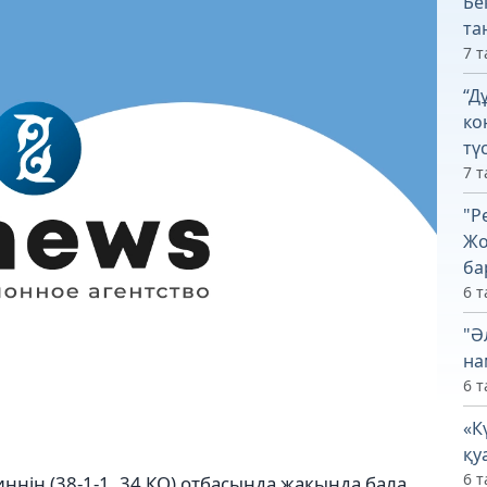
Бе
та
7 т
“Д
ко
тү
7 т
"Р
Жо
ба
6 т
"Ә
на
6 т
«К
қу
6 т
нің (38-1-1, 34 КО) отбасында жақында бала