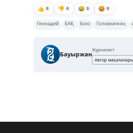
👍
👎
😂
😡
0
0
0
0
Геннадий
БАҚ
Бокс
Головкиннің
Журналист
Бауыржан
Автор мақалалар