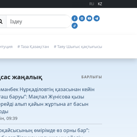
RU
KZ
йттан іздеу
итуция
# Таза Қазақстан
# Таяу Шығыс қақтығысы
қсас жаңалық
БАРЛЫҒЫ
аманбек Нұрқаділовтің қазасынан кейін
ғаш баруы”: Мақпал Жүнісова қызы
рейді алып қайын жұртына ат басын
рды
ін, 09:39
рқайсысының өмірімде өз орны бар”: