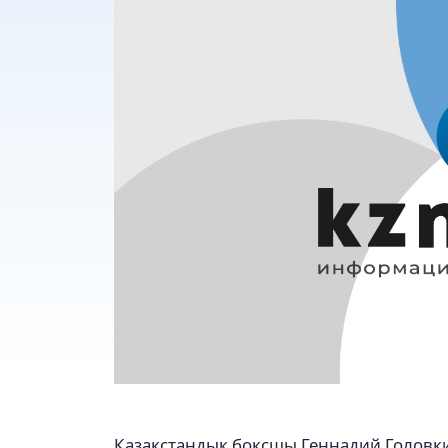
Қазақстандық боксшы Геннадий Головкин