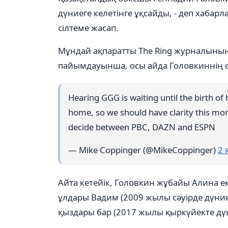
дүниеге келетінге ұқсайды, - деп хабар
сілтеме жасап.
Мұндай ақпаратты The Ring журналыны
пайымдауынша, осы айда Головкиннің о
Hearing GGG is waiting until the birth of
home, so we should have clarity this mont
decide between PBC, DAZN and ESPN
— Mike Coppinger (@MikeCoppinger)
2 
Айта кетейік, Головкин жұбайы Алина еке
ұлдары Вадим (2009 жылы сәуірде дүниеге
қыздары бар (2017 жылы қыркүйекте дүн