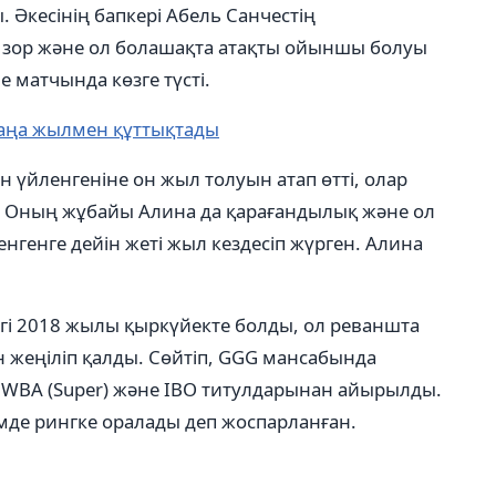
Әкесінің бапкері Абель Санчестің
 зор және ол болашақта атақты ойыншы болуы
е матчында көзге түсті.
Жаңа жылмен құттықтады
 үйленгеніне он жыл толуын атап өтті, олар
07. Оның жұбайы Алина да қарағандылық және ол
нгенге дейін жеті жыл кездесіп жүрген. Алина
гі 2018 жылы қыркүйекте болды, ол реваншта
 жеңіліп қалды. Сөйтіп, GGG мансабында
, WBA (Super) және IBO титулдарынан айырылды.
де рингке оралады деп жоспарланған.