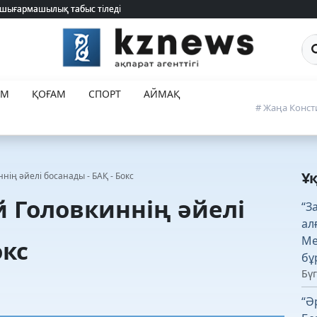
 шығармашылық табыс тіледі
 шығармашылық табыс тіледі
Са
ЕМ
ҚОҒАМ
СПОРТ
АЙМАҚ
# Жаңа Конст
Ұ
ің әйелі босанады - БАҚ - Бокс
 Головкиннің әйелі
“З
ал
Ме
окс
бұ
Бүг
“Ә