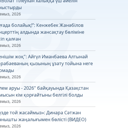
кболат Тілеухан халыққа үш әйелін
ныстырды
амыз, 2026
ұғада болайық!”: Кенжебек Жанәбілов
нцерттің алдында жансақтау бөліміне
сіп қалған
амыз, 2026
енішім жоқ": Айгүл Иманбаева Алтынай
рабаеваның қызының ұзату тойына неге
рмады
амыз, 2026
лем аруы - 2026" байқауында Қазақстан
мысын кім қорғайтыны белгілі болды
амыз, 2026
үзде той жасаймыз»: Динара Сәтжан
анышты жаңалығымен бөлісті (ВИДЕО)
амыз, 2026