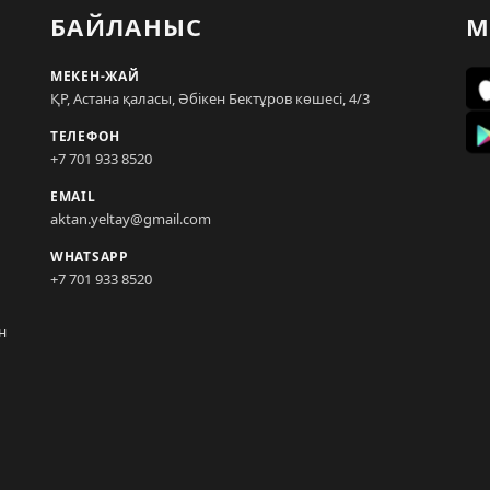
БАЙЛАНЫС
М
МЕКЕН-ЖАЙ
ҚР, Астана қаласы, Әбікен Бектұров көшесі, 4/3
ТЕЛЕФОН
+7 701 933 8520
EMAIL
aktan.yeltay@gmail.com
WHATSAPP
+7 701 933 8520
н