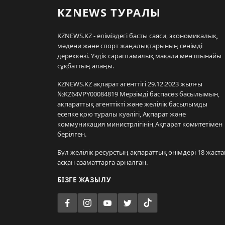
KZNEWS ТУРАЛЫ
KZNEWS.KZ - еліміздегі басты саяси, экономикалық,
мәдени және спорт жаңалықтарының сенімді
дереккөзі. Үздік сараптамалық мақала мен шынайы
сұқбаттың алаңы.
KZNEWS.KZ ақпарат агенттігі 29.12.2023 жылғы
№KZ64VPY00084819 Мерзімді баспасөз басылымын,
ақпараттық агенттікті және желілік басылымды
есепке қою туралы куәлігі, Ақпарат және
коммуникация министрлігінің Ақпарат комитетімен
берілген.
Бұл желілік ресурстың ақпараттық өнімдері 18 жаста
асқан азаматтарға арналған.
БІЗГЕ ЖАЗЫЛУ