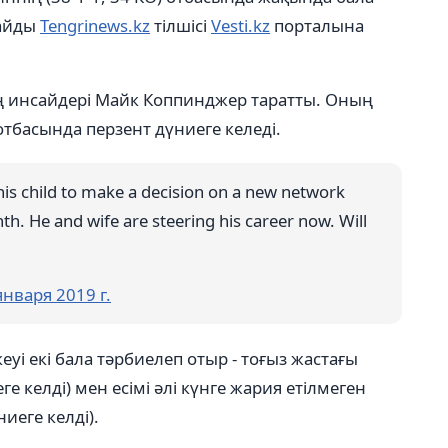
лайды
Tengrinews.kz
тілшісі
Vesti.kz
порталына
ң инсайдері Майк Коппинджер таратты. Оның
тбасында перзент дүниеге келеді.
 his child to make a decision on a new network
h. He and wife are steering his career now. Will
января 2019 г.
уі екі бала тәрбиелеп отыр - тоғыз жастағы
 келді) мен есімі әлі күнге жария етілмеген
иеге келді).