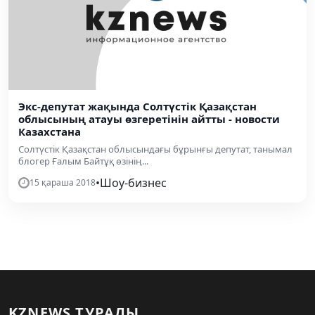
Экс-депутат жақында Солтүстік Қазақстан
облысының атауы өзгеретінін айтты - новости
Казахстана
Солтүстік Қазақстан облысындағы бұрынғы депутат, танымал
блогер Ғалым Байтұқ өзінің...
•
Шоу-бизнес
15 қараша 2018
KZNEWS ТУРАЛЫ