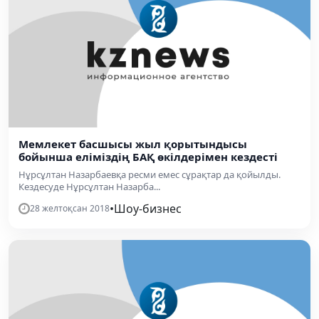
Мемлекет басшысы жыл қорытындысы
бойынша еліміздің БАҚ өкілдерімен кездесті
Нұрсұлтан Назарбаевқа ресми емес сұрақтар да қойылды.
Кездесуде Нұрсұлтан Назарба...
•
Шоу-бизнес
28 желтоқсан 2018