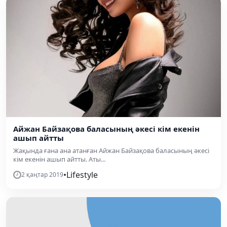
Айжан Байзақова баласының әкесі кім екенін
ашып айтты
Жақында ғана ана атанған Айжан Байзақова баласының әкесі
кім екенін ашып айтты. Аты...
•
Lifestyle
2 қаңтар 2019