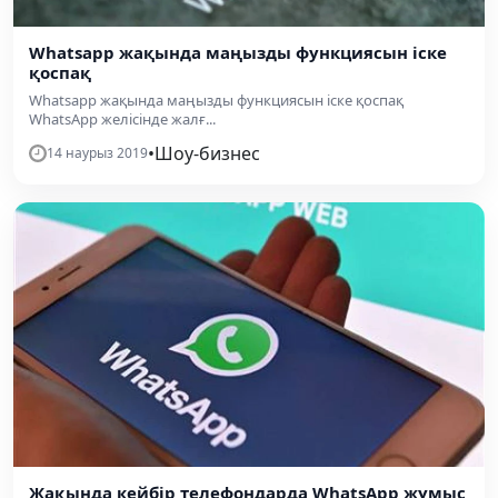
Whatsapp жақында маңызды функциясын іске
қоспақ
Whatsapp жақында маңызды функциясын іске қоспақ
WhatsApp желісінде жалғ...
•
Шоу-бизнес
14 наурыз 2019
Жақында кейбір телефондарда WhatsApp жұмыс