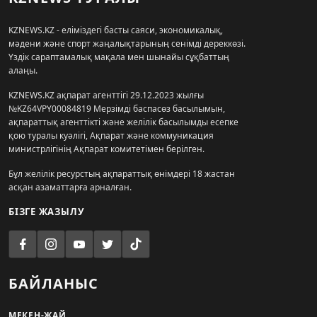
KZNEWS.KZ - еліміздегі басты саяси, экономикалық,
мәдени және спорт жаңалықтарының сенімді дереккөзі.
Үздік сараптамалық мақала мен шынайы сұқбаттың
алаңы.
KZNEWS.KZ ақпарат агенттігі 29.12.2023 жылғы
№KZ64VPY00084819 Мерзімді баспасөз басылымын,
ақпараттық агенттікті және желілік басылымды есепке
қою туралы куәлігі, Ақпарат және коммуникация
министрлігінің Ақпарат комитетімен берілген.
Бұл желілік ресурстың ақпараттық өнімдері 18 жастан
асқан азаматтарға арналған.
БІЗГЕ ЖАЗЫЛУ
БАЙЛАНЫС
МЕКЕН-ЖАЙ