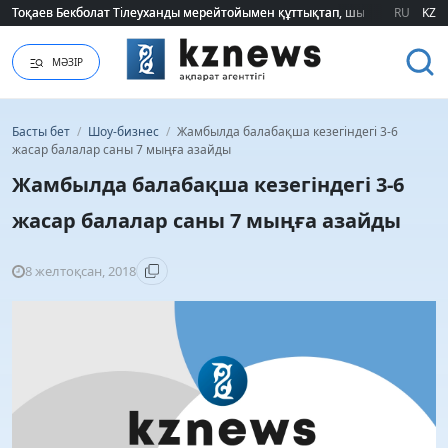
Тоқаев Бекболат Тілеуханды мерейтойымен құттықтап, шығармашылық т
Тоқаев Бекболат Тілеуханды мерейтойымен құттықтап, шығармашылық т
RU
KZ
МӘЗІР
Басты бет
/
Шоу-бизнес
/
Жамбылда балабақша кезегіндегі 3-6
жасар балалар саны 7 мыңға азайды
Жамбылда балабақша кезегіндегі 3-6
жасар балалар саны 7 мыңға азайды
8 желтоқсан, 2018