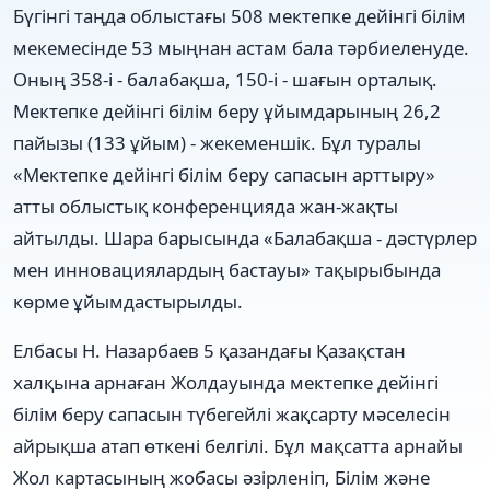
Бүгінгі таңда облыстағы 508 мектепке дейінгі білім
мекемесінде 53 мыңнан астам бала тәрбиеленуде.
Оның 358-і - балабақша, 150-і - шағын орталық.
Мектепке дейінгі білім беру ұйымдарының 26,2
пайызы (133 ұйым) - жекеменшік. Бұл туралы
«Мектепке дейінгі білім беру сапасын арттыру»
атты облыстық конференцияда жан-жақты
айтылды. Шара барысында «Балабақша - дәстүрлер
мен инновациялардың бастауы» тақырыбында
көрме ұйымдастырылды.
Елбасы Н. Назарбаев 5 қазандағы Қазақстан
халқына арнаған Жолдауында мектепке дейінгі
білім беру сапасын түбегейлі жақсарту мәселесін
айрықша атап өткені белгілі. Бұл мақсатта арнайы
Жол картасының жобасы әзірленіп, Білім және