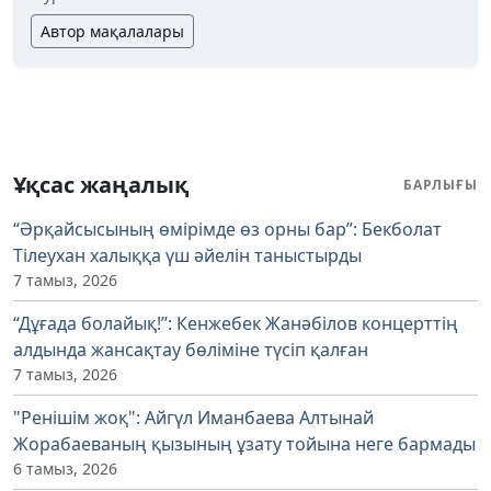
Автор мақалалары
Ұқсас жаңалық
БАРЛЫҒЫ
“Әрқайсысының өмірімде өз орны бар”: Бекболат
Тілеухан халыққа үш әйелін таныстырды
7 тамыз, 2026
“Дұғада болайық!”: Кенжебек Жанәбілов концерттің
алдында жансақтау бөліміне түсіп қалған
7 тамыз, 2026
"Ренішім жоқ": Айгүл Иманбаева Алтынай
Жорабаеваның қызының ұзату тойына неге бармады
6 тамыз, 2026