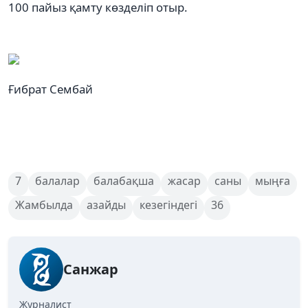
100 пайыз қамту көзделіп отыр.
Ғибрат Сембай
7
балалар
балабақша
жасар
саны
мыңға
Жамбылда
азайды
кезегіндегі
36
Санжар
Журналист