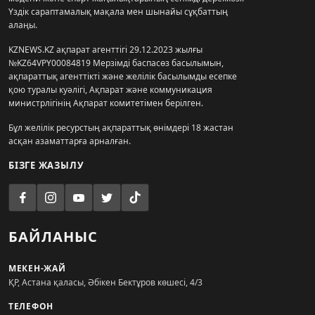
Үздік сараптамалық мақала мен шынайы сұқбаттың
алаңы.
KZNEWS.KZ ақпарат агенттігі 29.12.2023 жылғы
№KZ64VPY00084819 Мерзімді баспасөз басылымын,
ақпараттық агенттікті және желілік басылымды есепке
қою туралы куәлігі, Ақпарат және коммуникация
министрлігінің Ақпарат комитетімен берілген.
Бұл желілік ресурстың ақпараттық өнімдері 18 жастан
асқан азаматтарға арналған.
БІЗГЕ ЖАЗЫЛУ
БАЙЛАНЫС
МЕКЕН-ЖАЙ
ҚР, Астана қаласы, Әбікен Бектұров көшесі, 4/3
ТЕЛЕФОН