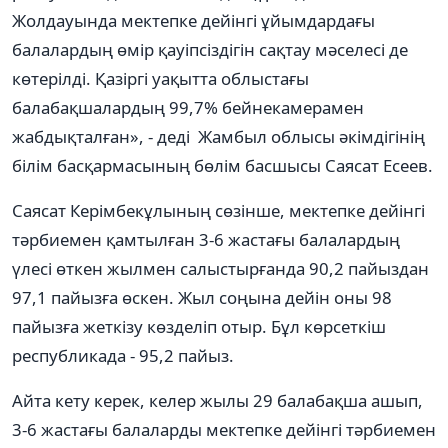
Жолдауында мектепке дейінгі ұйымдардағы
балалардың өмір қауіпсіздігін сақтау мәселесі де
көтерілді. Қазіргі уақытта облыстағы
балабақшалардың 99,7% бейнекамерамен
жабдықталған», - деді Жамбыл облысы әкімдігінің
білім басқармасының бөлім басшысы Саясат Есеев.
Саясат Керімбекұлының сөзінше, мектепке дейінгі
тәрбиемен қамтылған 3-6 жастағы балалардың
үлесі өткен жылмен салыстырғанда 90,2 пайыздан
97,1 пайызға өскен. Жыл соңына дейін оны 98
пайызға жеткізу көзделіп отыр. Бұл көрсеткіш
республикада - 95,2 пайыз.
Айта кету керек, келер жылы 29 балабақша ашып,
3-6 жастағы балаларды мектепке дейінгі тәрбиемен