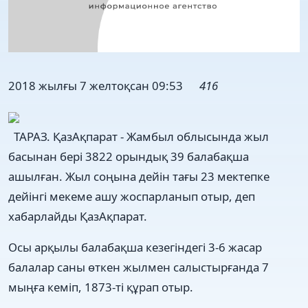
2018 жылғы 7 желтоқсан 09:53
416
ТАРАЗ. ҚазАқпарат - Жамбыл облысында жыл
басынан бері 3822 орындық 39 балабақша
ашылған. Жыл соңына дейін тағы 23 мектепке
дейінгі мекеме ашу жоспарланып отыр, деп
хабарлайды ҚазАқпарат.
Осы арқылы балабақша кезегіндегі 3-6 жасар
балалар саны өткен жылмен салыстырғанда 7
мыңға кеміп, 1873-ті құрап отыр.