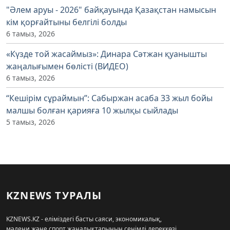
"Әлем аруы - 2026" байқауында Қазақстан намысын
кім қорғайтыны белгілі болды
6 тамыз, 2026
«Күзде той жасаймыз»: Динара Сәтжан қуанышты
жаңалығымен бөлісті (ВИДЕО)
6 тамыз, 2026
“Кешірім сұраймын”: Сабыржан асаба 33 жыл бойы
малшы болған қарияға 10 жылқы сыйлады
5 тамыз, 2026
KZNEWS ТУРАЛЫ
KZNEWS.KZ - еліміздегі басты саяси, экономикалық,
мәдени және спорт жаңалықтарының сенімді дереккөзі.