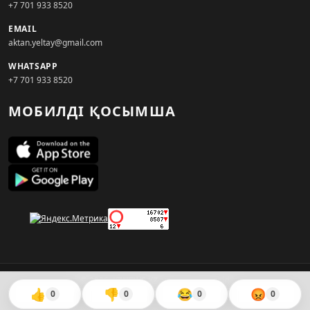
+7 701 933 8520
EMAIL
aktan.yeltay@gmail.com
WHATSAPP
+7 701 933 8520
МОБИЛДІ ҚОСЫМША
© 2026. KZNEWS.KZ ақпарат агенттігі
👍
👎
😂
😡
0
0
0
0
Сайтты жасаған
WebAudit