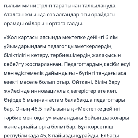
ғылым министрлігі тарапынан талқылануда.
Аталған жиында сөз алғандар осы орайдағы
орамды ойларын ортаға салды.
«Жол картасы аясында мектепке дейінгі білім
ұйымдарындағы педагог қызметкерлердің
біліктілігін көтеру, тәрбиешілердің жалақысын
көбейту жоспарланған. Педагогтардың кәсіби өсуі
мен әдістемелік дайындығы - бүгінгі таңдағы аса
өзекті мәселе болып отыр. Өйткені, білім беру
жүйесінде инновациялық өзгерістер өте көп.
Өңірде 6 мыңнан астам балабақша педагогтары
бар. Оның 46,5 пайызының «Мектепке дейінгі
тәрбие мен оқыту» мамандығы бойынша жоғары
және арнайы орта білімі бар. Бұл көрсеткіш
республикада 45,8 пайызды құрайды. Елбасы