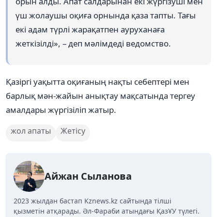
орын алды. Апат салдарынан екі жүргізуші мен
үш жолаушы оқиға орнында қаза тапты. Тағы
екі адам түрлі жарақатпен ауруханаға
жеткізілді», – деп мәлімдеді ведомство.
Қазіргі уақытта оқиғаның нақты себептері мен
барлық мән-жайын анықтау мақсатында тергеу
амалдары жүргізіліп жатыр.
жол апаты
Жетісу
Айжан Сыланова
2023 жылдан бастап Kznews.kz сайтында тілші
қызметін атқарады. Әл-Фараби атындағы ҚазҰУ түлегі.