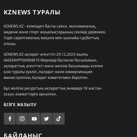
KZNEWS ТУРАЛЫ
KZNEWS.KZ - еліміздегі басты саяси, экономикалық,
мәдени және спорт жаңалықтарының сенімді дереккөзі.
Үздік сараптамалық мақала мен шынайы сұқбаттың
алаңы.
KZNEWS.KZ ақпарат агенттігі 29.12.2023 жылғы
№KZ64VPY00084819 Мерзімді баспасөз басылымын,
ақпараттық агенттікті және желілік басылымды есепке
қою туралы куәлігі, Ақпарат және коммуникация
министрлігінің Ақпарат комитетімен берілген.
Бұл желілік ресурстың ақпараттық өнімдері 18 жастан
асқан азаматтарға арналған.
БІЗГЕ ЖАЗЫЛУ
БАЙЛАНЫС