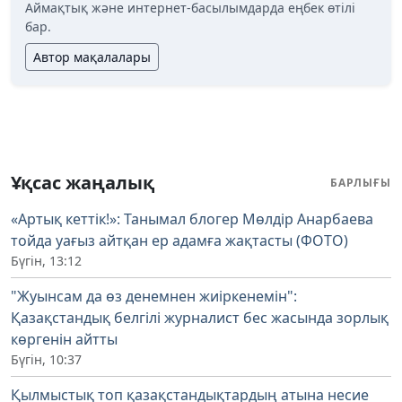
Аймақтық және интернет-басылымдарда еңбек өтілі
бар.
Автор мақалалары
Ұқсас жаңалық
БАРЛЫҒЫ
«Артық кеттік!»: Танымал блогер Мөлдір Анарбаева
тойда уағыз айтқан ер адамға жақтасты (ФОТО)
Бүгін, 13:12
"Жуынсам да өз денемнен жиіркенемін":
Қазақстандық белгілі журналист бес жасында зорлық
көргенін айтты
Бүгін, 10:37
Қылмыстық топ қазақстандықтардың атына несие