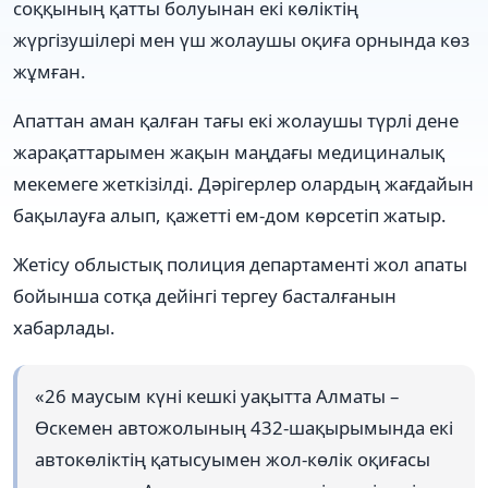
соққының қатты болуынан екі көліктің
жүргізушілері мен үш жолаушы оқиға орнында көз
жұмған.
Апаттан аман қалған тағы екі жолаушы түрлі дене
жарақаттарымен жақын маңдағы медициналық
мекемеге жеткізілді. Дәрігерлер олардың жағдайын
бақылауға алып, қажетті ем-дом көрсетіп жатыр.
Жетісу облыстық полиция департаменті жол апаты
бойынша сотқа дейінгі тергеу басталғанын
хабарлады.
«26 маусым күні кешкі уақытта Алматы –
Өскемен автожолының 432-шақырымында екі
автокөліктің қатысуымен жол-көлік оқиғасы