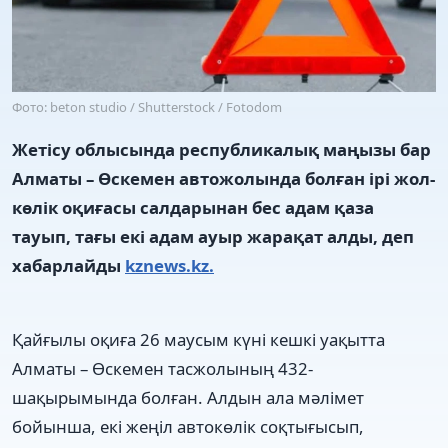
Фото: beton studio / Shutterstock / Fotodom
Жетісу облысында республикалық маңызы бар
Алматы – Өскемен автожолында болған ірі жол-
көлік оқиғасы салдарынан бес адам қаза
тауып, тағы екі адам ауыр жарақат алды, деп
хабарлайды
kznews.kz.
Қайғылы оқиға 26 маусым күні кешкі уақытта
Алматы – Өскемен тасжолының 432-
шақырымында болған. Алдын ала мәлімет
бойынша, екі жеңіл автокөлік соқтығысып,