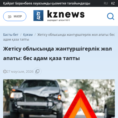
Қайрат Боранбаев лауазымды қызметке тағайындалды
Қайрат Боранбаев лауазымды қызметке тағайындалды
RU
KZ
МӘЗІР
Басты бет
/
Қоғам
/
Жетісу облысында жантүршігерлік жол апаты: бес
адам қаза тапты
Жетісу облысында жантүршігерлік жол
апаты: бес адам қаза тапты
27 маусым, 2026