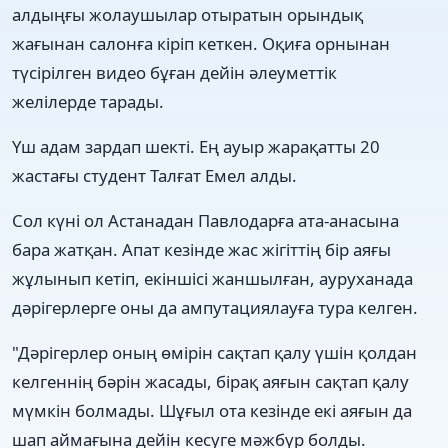
алдыңғы жолаушылар отыратын орындық
жағынан салонға кіріп кеткен. Оқиға орнынан
түсірілген видео бұған дейін әлеуметтік
желілерде тарады.
Үш адам зардап шекті. Ең ауыр жарақатты 20
жастағы студент Талғат Емел алды.
Сол күні ол Астанадан Павлодарға ата-анасына
бара жатқан. Апат кезінде жас жігіттің бір аяғы
жұлынып кетіп, екіншісі жаншылған, ауруханада
дәрігерлерге оны да ампутациялауға тура келген.
"Дәрігерлер оның өмірін сақтап қалу үшін қолдан
келгеннің бәрін жасады, бірақ аяғын сақтап қалу
мүмкін болмады. Шұғыл ота кезінде екі аяғын да
шап аймағына дейін кесуге мәжбүр болды.