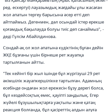
"Біз Қайсар Манқараевтың (Арыс қаласының әкімі -
ред. ескертуі) лауазымдық жағдайы ұлы жасаған
жол апатын тергеу барысына әсер етті деп
айтпаймыз. Дегенмен, дәл осындай істер ерекше
қоғамдық бақылауда болуы тиіс деп санаймыз", -
деді Гүлсім Абайілдинова.
Сондай-ақ ол жол апатына күдіктінің бұған дейін
ЖҚЕ бұзғаны үшін бірнеше рет жауапқа
тартылғанын айтты.
"Тек кейінгі бір жыл ішінде бұл жүргізуші 29 рет
әкімшілік жауапкершілікке тартылған. Адамның
есебінде ондаған жол ережесін бұзу дерегі болса,
бұл кездейсоқтық емес, қауіпті заңдылық. Егер
жүйелі бұзушылықтарға уақтылы және қатаң
реакция болғанда, бұл қасіреттің алдын алуға