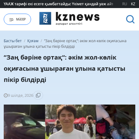
ҮААЖ тарифі екі есеге қымбаттайды: Үкімет қандай уәж айтады?
ҮААЖ тарифі екі есеге қымбаттайды: Үкімет қандай уәж айтады?
RU
KZ
МӘЗІР
Басты бет
/
Қоғам
/
“Заң бәріне ортақ“: әкім жол-көлік оқиғасына
ұшыраған ұлына қатысты пікір білдірді
“Заң бәріне ортақ“: әкім жол-көлік
оқиғасына ұшыраған ұлына қатысты
пікір білдірді
9 шілде, 2026