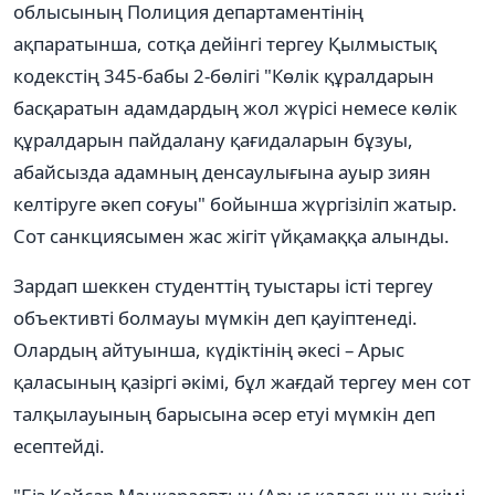
облысының Полиция департаментінің
ақпаратынша, сотқа дейінгі тергеу Қылмыстық
кодекстің 345-бабы 2-бөлігі "Көлік құралдарын
басқаратын адамдардың жол жүрісі немесе көлік
құралдарын пайдалану қағидаларын бұзуы,
абайсызда адамның денсаулығына ауыр зиян
келтіруге әкеп соғуы" бойынша жүргізіліп жатыр.
Сот санкциясымен жас жігіт үйқамаққа алынды.
Зардап шеккен студенттің туыстары істі тергеу
объективті болмауы мүмкін деп қауіптенеді.
Олардың айтуынша, күдіктінің әкесі – Арыс
қаласының қазіргі әкімі, бұл жағдай тергеу мен сот
талқылауының барысына әсер етуі мүмкін деп
есептейді.