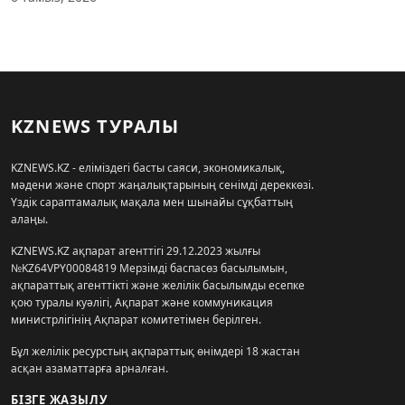
KZNEWS ТУРАЛЫ
KZNEWS.KZ - еліміздегі басты саяси, экономикалық,
мәдени және спорт жаңалықтарының сенімді дереккөзі.
Үздік сараптамалық мақала мен шынайы сұқбаттың
алаңы.
KZNEWS.KZ ақпарат агенттігі 29.12.2023 жылғы
№KZ64VPY00084819 Мерзімді баспасөз басылымын,
ақпараттық агенттікті және желілік басылымды есепке
қою туралы куәлігі, Ақпарат және коммуникация
министрлігінің Ақпарат комитетімен берілген.
Бұл желілік ресурстың ақпараттық өнімдері 18 жастан
асқан азаматтарға арналған.
БІЗГЕ ЖАЗЫЛУ