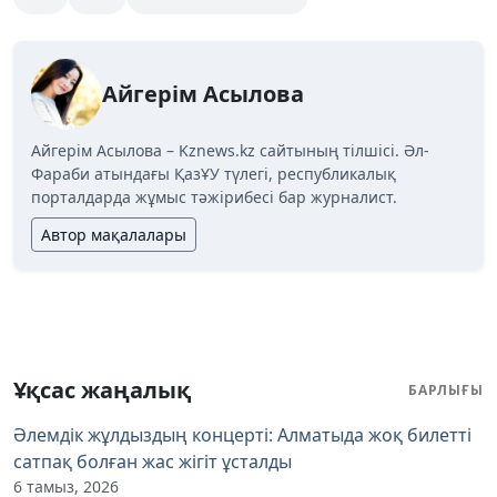
Айгерім Асылова
Айгерім Асылова – Kznews.kz сайтының тілшісі. Әл-
Фараби атындағы ҚазҰУ түлегі, республикалық
порталдарда жұмыс тәжірибесі бар журналист.
Автор мақалалары
Ұқсас жаңалық
БАРЛЫҒЫ
Әлемдік жұлдыздың концерті: Алматыда жоқ билетті
сатпақ болған жас жігіт ұсталды
6 тамыз, 2026