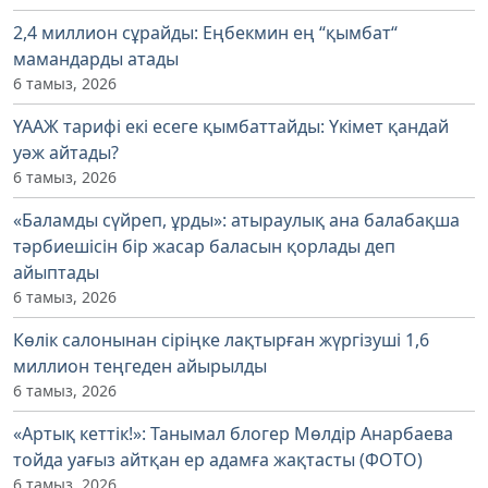
2,4 миллион сұрайды: Еңбекмин ең “қымбат“
мамандарды атады
6 тамыз, 2026
ҮААЖ тарифі екі есеге қымбаттайды: Үкімет қандай
уәж айтады?
6 тамыз, 2026
«Баламды сүйреп, ұрды»: атыраулық ана балабақша
тәрбиешісін бір жасар баласын қорлады деп
айыптады
6 тамыз, 2026
Көлік салонынан сіріңке лақтырған жүргізуші 1,6
миллион теңгеден айырылды
6 тамыз, 2026
«Артық кеттік!»: Танымал блогер Мөлдір Анарбаева
тойда уағыз айтқан ер адамға жақтасты (ФОТО)
6 тамыз, 2026