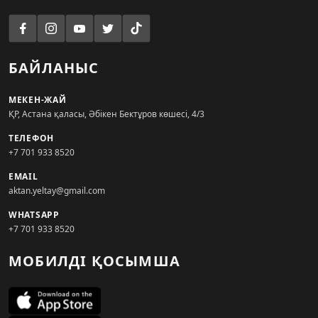
БАЙЛАНЫС
МЕКЕН-ЖАЙ
ҚР, Астана қаласы, Әбікен Бектұров көшесі, 4/3
ТЕЛЕФОН
+7 701 933 8520
EMAIL
aktan.yeltay@gmail.com
WHATSAPP
+7 701 933 8520
МОБИЛДІ ҚОСЫМША