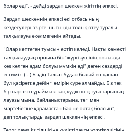
болар еді", - дейді зардап шеккен жігіттің әпкесі.
Зардап шеккеннің әпкесі екі отбасының
кездесулері әзірге шығынды толық өтеу туралы
талқылауға әкелмегенін айтады.
"Олар көптеген туысын ертіп келеді. Нақты көмекті
талқылаудың орнына біз "жүргізушінің орнында
кез келген адам болуы мүмкін еді" деген сөздерді
естиміз. (...) Біздің Талғат бұдан былай ешқашан
бұл қасіретке дейінгі өмірін сүре алмайды. Біз тек
бір нәрсені сұраймыз: заң күдіктінің туыстарының
лауазымына, байланыстарына, тегі мен
мәртебесіне қарамастан бәріне ортақ болсын", -
деп толықтырды зардап шеккеннің әпкесі.
Tengrinews.kz тілшісіне күдікті такси жүргізушісінің