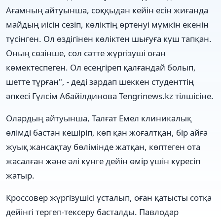
Ағамның айтуынша, соққыдан кейін есін жиғанда
майдың иісін сезіп, көліктің өртенуі мүмкін екенін
түсінген. Ол өздігінен көліктен шығуға күш тапқан.
Оның сөзінше, сол сәтте жүргізуші оған
көмектеспеген. Ол есеңгіреп қалғандай болып,
шетте тұрған", - деді зардап шеккен студенттің
әпкесі Гүлсім Абайілдинова Tengrinews.kz тілшісіне.
Олардың айтуынша, Талғат Емел клиникалық
өлімді бастан кешіріп, көп қан жоғалтқан, бір айға
жуық жансақтау бөлімінде жатқан, көптеген ота
жасалған және әлі күнге дейін өмір үшін күресіп
жатыр.
Кроссовер жүргізушісі ұсталып, оған қатысты сотқа
дейінгі тергеп-тексеру басталды. Павлодар