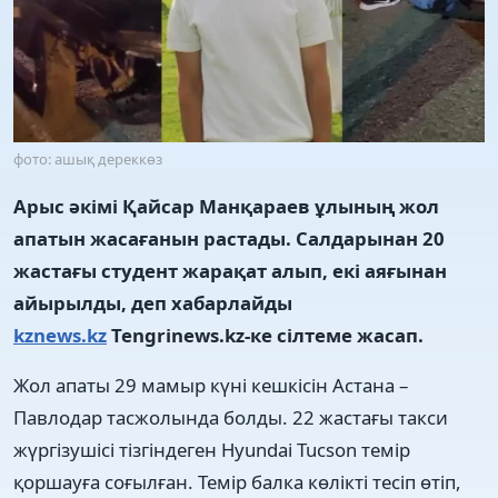
фото: ашық дереккөз
Арыс әкімі Қайсар Манқараев ұлының жол
апатын жасағанын растады. Салдарынан 20
жастағы студент жарақат алып, екі аяғынан
айырылды, деп хабарлайды
kznews.kz
Tengrinews.kz-ке сілтеме жасап.
Жол апаты 29 мамыр күні кешкісін Астана –
Павлодар тасжолында болды. 22 жастағы такси
жүргізушісі тізгіндеген Hyundai Tucson темір
қоршауға соғылған. Темір балка көлікті тесіп өтіп,