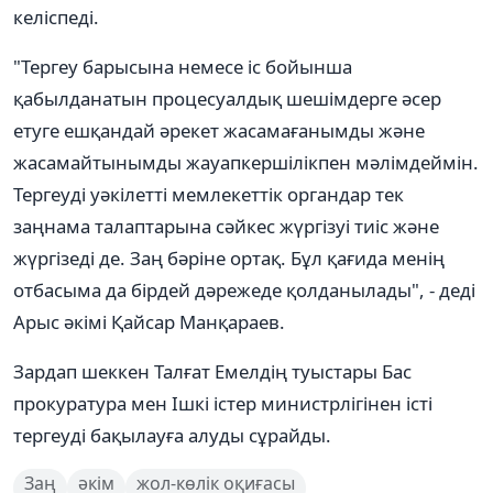
келіспеді.
"Тергеу барысына немесе іс бойынша
қабылданатын процесуалдық шешімдерге әсер
етуге ешқандай әрекет жасамағанымды және
жасамайтынымды жауапкершілікпен мәлімдеймін.
Тергеуді уәкілетті мемлекеттік органдар тек
заңнама талаптарына сәйкес жүргізуі тиіс және
жүргізеді де. Заң бәріне ортақ. Бұл қағида менің
отбасыма да бірдей дәрежеде қолданылады", - деді
Арыс әкімі Қайсар Манқараев.
Зардап шеккен Талғат Емелдің туыстары Бас
прокуратура мен Ішкі істер министрлігінен істі
тергеуді бақылауға алуды сұрайды.
Заң
әкім
жол-көлік оқиғасы