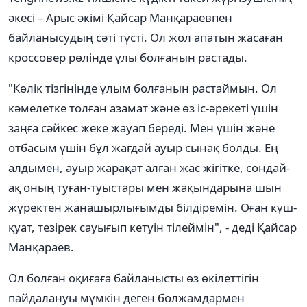
әкесі – Арыс әкімі Қайсар Манқараевпен
байланысудың сәті түсті. Ол жол апатын жасаған
кроссовер рөлінде ұлы болғанын растады.
"Көлік тізгінінде ұлым болғанын растаймын. Ол
кәмелетке толған азамат және өз іс-әрекеті үшін
заңға сәйкес жеке жауап береді. Мен үшін және
отбасым үшін бұл жағдай ауыр сынақ болды. Ең
алдымен, ауыр жарақат алған жас жігітке, сондай-
ақ оның туған-туыстары мен жақындарына шын
жүректен жанашырлығымды білдіремін. Оған күш-
қуат, тезірек сауығып кетуін тілеймін", - деді Қайсар
Манқараев.
Ол болған оқиғаға байланысты өз өкілеттігін
пайдалануы мүмкін деген болжамдармен