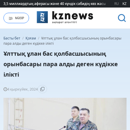
3,5 миллиардтың аферасы және 40 күндік сәбидің көз жасы: Медицинад
3,5 миллиардтың аферасы және 40 күндік сәбидің көз жасы: Медицинад
RU
KZ
МӘЗІР
Басты бет
/
Қоғам
/
Ұлттық ұлан бас қолбасшысының орынбасары
пара алды деген күдікке ілікті
Ұлттық ұлан бас қолбасшысының
орынбасары пара алды деген күдікке
ілікті
4 қыркүйек, 2024