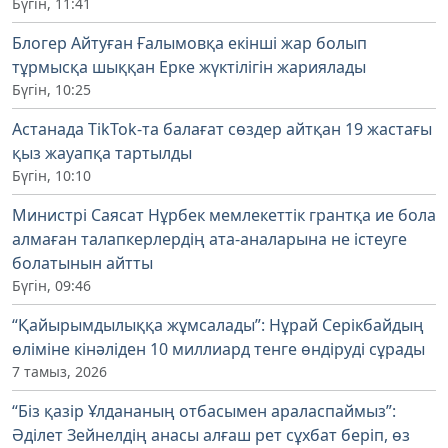
Бүгін, 11:41
Блогер Айтуған Ғалымовқа екінші жар болып
тұрмысқа шыққан Ерке жүктілігін жариялады
Бүгін, 10:25
Астанада TikTok-та балағат сөздер айтқан 19 жастағы
қыз жауапқа тартылды
Бүгін, 10:10
Министрі Саясат Нұрбек мемлекеттік грантқа ие бола
алмаған талапкерлердің ата-аналарына не істеуге
болатынын айтты
Бүгін, 09:46
“Қайырымдылыққа жұмсалады”: Нұрай Серікбайдың
өліміне кінәліден 10 миллиард тенге өндіруді сұрады
7 тамыз, 2026
“Біз қазір Ұлдананың отбасымен араласпаймыз”:
Әділет Зейнелдің анасы алғаш рет сұхбат беріп, өз