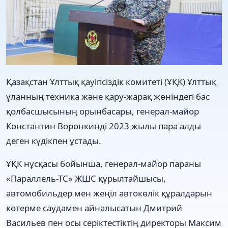
Қазақстан Ұлттық қауіпсіздік комитеті (ҰҚК) Ұлттық
ұланның техника және қару-жарақ жөніндегі бас
қолбасшысының орынбасары, генерал-майор
Константин Воронкинді 2023 жылы пара алды
деген күдікпен ұстады.
ҰҚК нұсқасы бойынша, генерал-майор параны
«Параллель-ТС» ЖШС құрылтайшысы,
автомобильдер мен жеңіл автокөлік құралдарын
көтерме саудамен айналысатын Дмитрий
Васильев пен осы серіктестіктің директоры Максим