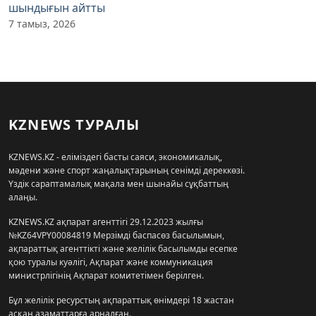
шындығын айтты
7 тамыз, 2026
KZNEWS ТУРАЛЫ
KZNEWS.KZ - еліміздегі басты саяси, экономикалық,
мәдени және спорт жаңалықтарының сенімді дереккөзі.
Үздік сараптамалық мақала мен шынайы сұқбаттың
алаңы.
KZNEWS.KZ ақпарат агенттігі 29.12.2023 жылғы
№KZ64VPY00084819 Мерзімді баспасөз басылымын,
ақпараттық агенттікті және желілік басылымды есепке
қою туралы куәлігі, Ақпарат және коммуникация
министрлігінің Ақпарат комитетімен берілген.
Бұл желілік ресурстың ақпараттық өнімдері 18 жастан
асқан азаматтарға арналған.