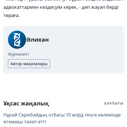
адвокаттармен кездесуім керек, - деп жауап берді
төраға.
Әлихан
Журналист
Автор мақалалары
Ұқсас жаңалық
БАРЛЫҒЫ
Нұрай Серікбайдың отбасы 10 млрд теңге көлемінде
өтемақы талап етті