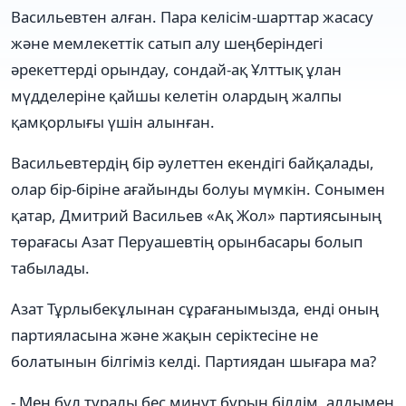
Васильевтен алған. Пара келісім-шарттар жасасу
және мемлекеттік сатып алу шеңберіндегі
әрекеттерді орындау, сондай-ақ Ұлттық ұлан
мүдделеріне қайшы келетін олардың жалпы
қамқорлығы үшін алынған.
Васильевтердің бір әулеттен екендігі байқалады,
олар бір-біріне ағайынды болуы мүмкін. Сонымен
қатар, Дмитрий Васильев «Ақ Жол» партиясының
төрағасы Азат Перуашевтің орынбасары болып
табылады.
Азат Тұрлыбекұлынан сұрағанымызда, енді оның
партияласына және жақын серіктесіне не
болатынын білгіміз келді. Партиядан шығара ма?
- Мен бұл туралы бес минут бұрын білдім, алдымен