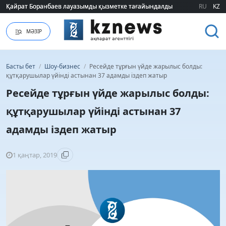
Қайрат Боранбаев лауазымды қызметке тағайындалды
Қайрат Боранбаев лауазымды қызметке тағайындалды
RU
KZ
МӘЗІР
Басты бет
/
Шоу-бизнес
/
Ресейде тұрғын үйде жарылыс болды:
құтқарушылар үйінді астынан 37 адамды іздеп жатыр
Ресейде тұрғын үйде жарылыс болды:
құтқарушылар үйінді астынан 37
адамды іздеп жатыр
1 қаңтар, 2019