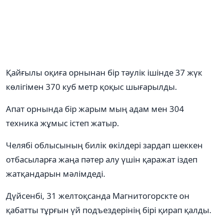
Қайғылы оқиға орнынан бір тәулік ішінде 37 жүк
көлігімен 370 куб метр қоқыс шығарылды.
Апат орнында бір жарым мың адам мен 304
техника жұмыс істеп жатыр.
Челябі облысының билік өкілдері зардап шеккен
отбасыларға жаңа пәтер алу үшін қаражат іздеп
жатқандарын мәлімдеді.
Дүйсенбі, 31 желтоқсанда Магнитогорскте он
қабатты тұрғын үй подъездерінің бірі қирап қалды.