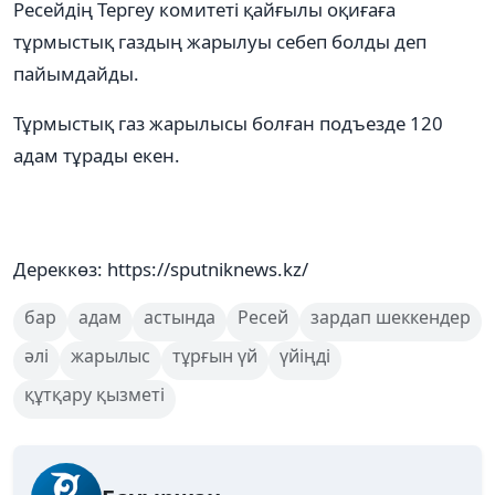
Ресейдің Тергеу комитеті қайғылы оқиғаға
тұрмыстық газдың жарылуы себеп болды деп
пайымдайды.
Тұрмыстық газ жарылысы болған подъезде 120
адам тұрады екен.
Дереккөз: https://sputniknews.kz/
бар
адам
астында
Ресей
зардап шеккендер
әлі
жарылыс
тұрғын үй
үйіңді
құтқару қызметі