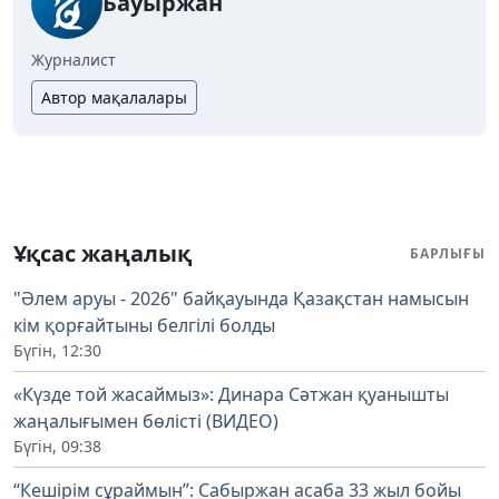
Бауыржан
Журналист
Автор мақалалары
Ұқсас жаңалық
БАРЛЫҒЫ
"Әлем аруы - 2026" байқауында Қазақстан намысын
кім қорғайтыны белгілі болды
Бүгін, 12:30
«Күзде той жасаймыз»: Динара Сәтжан қуанышты
жаңалығымен бөлісті (ВИДЕО)
Бүгін, 09:38
“Кешірім сұраймын”: Сабыржан асаба 33 жыл бойы