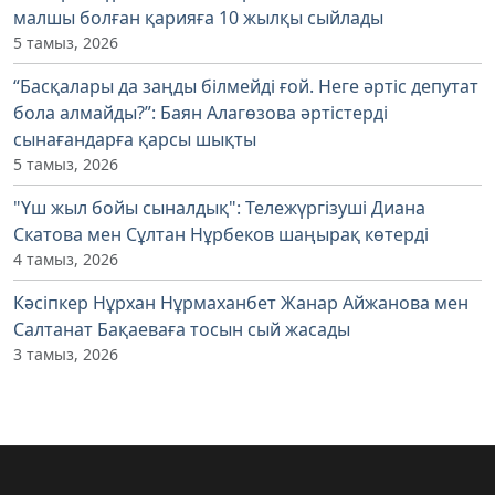
малшы болған қарияға 10 жылқы сыйлады
5 тамыз, 2026
“Басқалары да заңды білмейді ғой. Неге әртіс депутат
бола алмайды?”: Баян Алагөзова әртістерді
сынағандарға қарсы шықты
5 тамыз, 2026
"Үш жыл бойы сыналдық": Тележүргізуші Диана
Скатова мен Сұлтан Нұрбеков шаңырақ көтерді
4 тамыз, 2026
Кәсіпкер Нұрхан Нұрмаханбет Жанар Айжанова мен
Салтанат Бақаеваға тосын сый жасады
3 тамыз, 2026