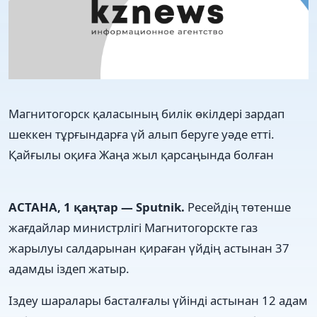
Магнитогорск қаласының билік өкілдері зардап
шеккен тұрғындарға үй алып беруге уәде етті.
Қайғылы оқиға Жаңа жыл қарсаңында болған
АСТАНА, 1 қаңтар — Sputnik.
Ресейдің төтенше
жағдайлар министрлігі Магнитогорскте газ
жарылуы салдарынан қираған үйдің астынан 37
адамды іздеп жатыр.
Іздеу шаралары басталғалы үйінді астынан 12 адам