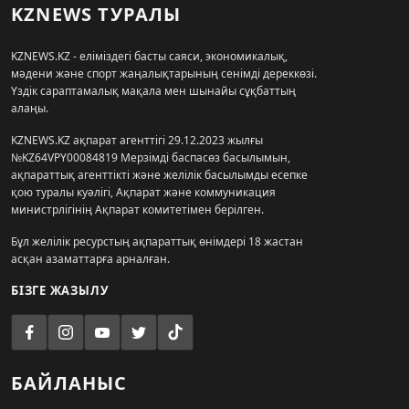
KZNEWS ТУРАЛЫ
KZNEWS.KZ - еліміздегі басты саяси, экономикалық,
мәдени және спорт жаңалықтарының сенімді дереккөзі.
Үздік сараптамалық мақала мен шынайы сұқбаттың
алаңы.
KZNEWS.KZ ақпарат агенттігі 29.12.2023 жылғы
№KZ64VPY00084819 Мерзімді баспасөз басылымын,
ақпараттық агенттікті және желілік басылымды есепке
қою туралы куәлігі, Ақпарат және коммуникация
министрлігінің Ақпарат комитетімен берілген.
Бұл желілік ресурстың ақпараттық өнімдері 18 жастан
асқан азаматтарға арналған.
БІЗГЕ ЖАЗЫЛУ
БАЙЛАНЫС