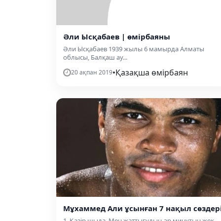
Әли Ысқабаев | өмірбаяны
Әли Ысқабаев 1939 жылы 6 мамырда Алматы
облысы, Балқаш ау...
•
Қазақша өмірбаян
20 ақпан 2019
Мұхаммед Али ұсынған 7 нақыл сөздері
1. Қазір шыда. Мен жаттығудың әр минутын жек