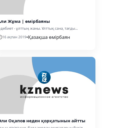
Али Жұма | өмірбаяны
дебиет - ұлттың жаны. Ұлттық сана, тағды...
•
Қазақша өмірбаян
16 ақпан 2019
Әли Оқапов неден қорқатынын айтты
ның пікірінше, бала зорлау оқиғаларын бүкіл