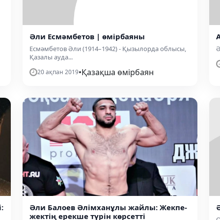
Әли Есмәмбетов | өмірбаяны
Есмәмбетов Әли (1914–1942) - Қызылорда облысы,
Ә
Қазалы ауда...
•
Қазақша өмірбаян
20 ақпан 2019
:
Әли Балоев Әлімханұлы жайлы: Жекпе-
жектің ерекше түрін көрсетті
О