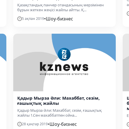
ә
Қазақстандық панчер отандасының мерзімінен
бұрын жеткен жеңісі жайлы айтты. Қ...
•
Шоу-бизнес
5 ақпан 2019
Қадыр Мырза Әли: Махаббат, сезім,
ғашықтық жайлы
Қадыр Мырза Әли: Махаббат, сезім, ғашықтық
жайлы 1.Сен махаббатпен ойна...
Е
•
Шоу-бизнес
28 қаңтар 2019