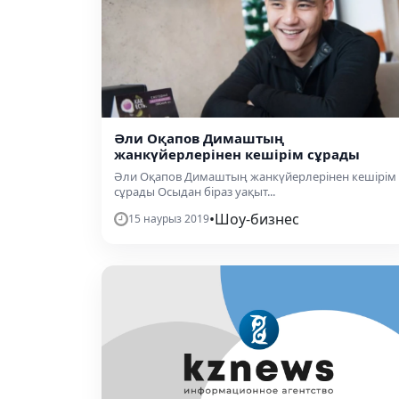
​Әли Оқапов Димаштың
жанкүйерлерінен кешірім сұрады
​Әли Оқапов Димаштың жанкүйерлерінен кешірім
сұрады Осыдан біраз уақыт...
•
Шоу-бизнес
15 наурыз 2019