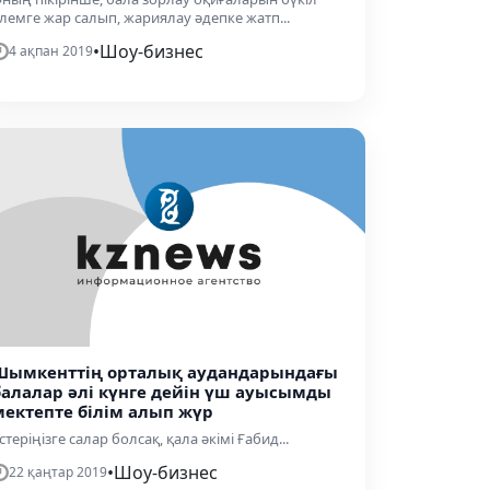
лемге жар салып, жариялау әдепке жатп...
•
Шоу-бизнес
4 ақпан 2019
Шымкенттің орталық аудандарындағы
балалар әлі күнге дейін үш ауысымды
мектепте білім алып жүр
стеріңізге салар болсақ, қала әкімі Ғабид...
•
Шоу-бизнес
22 қаңтар 2019