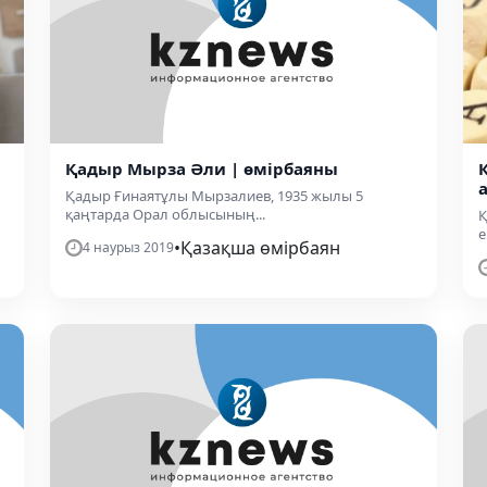
Қадыр Мырза Әли | өмірбаяны
Қадыр Ғинаятұлы Мырзалиев, 1935 жылы 5
қаңтарда Орал облысының...
Қ
е.
•
Қазақша өмірбаян
4 наурыз 2019