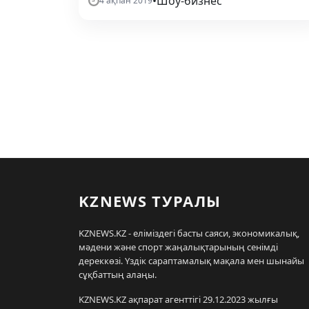
•
Шоу-бизнес
4 ақпан 2019
KZNEWS ТУРАЛЫ
KZNEWS.KZ - еліміздегі басты саяси, экономикалық,
мәдени және спорт жаңалықтарының сенімді
дереккөзі. Үздік сараптамалық мақала мен шынайы
сұқбаттың алаңы.
KZNEWS.KZ ақпарат агенттігі 29.12.2023 жылғы