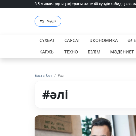
3,5 миллиардтың аферасы және 40 күндік сәбидің көз
3,5 миллиардтың аферасы және 40 күндік сәбидің көз
МӘЗІР
СҰХБАТ
САЯСАТ
ЭКОНОМИКА
ӘЛ
ҚАРЖЫ
ТЕХНО
БІЛІМ
МӘДЕНИЕТ
Басты бет
/
#әлі
#әлі