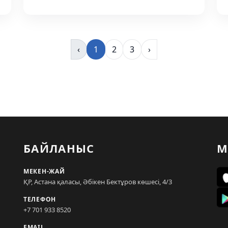
‹
1
2
3
›
БАЙЛАНЫС
М
МЕКЕН-ЖАЙ
ҚР, Астана қаласы, Әбікен Бектұров көшесі, 4/3
ТЕЛЕФОН
+7 701 933 8520
EMAIL