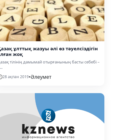
Қазақ ұлттық жазуы әлі өз тәуелсіздігін
алған жоқ
азақ тілінің дамымай отырғанының басты себебі –
..
•
Әлеумет
28 ақпан 2019