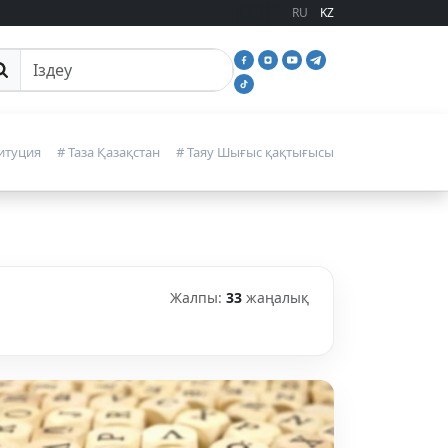
RU
KZ
йттан іздеу
итуция
# Таза Қазақстан
# Таяу Шығыс қақтығысы
Жалпы:
33
жаңалық