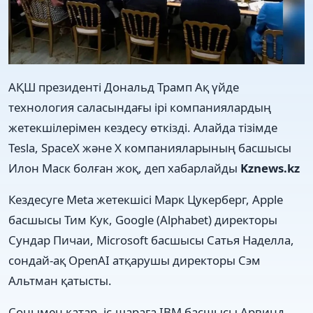
АҚШ президенті Дональд Трамп Ақ үйде
технология саласындағы ірі компаниялардың
жетекшілерімен кездесу өткізді. Алайда тізімде
Tesla, SpaceX және X компанияларының басшысы
Илон Маск болған жоқ, деп хабарлайды
Kznews.kz
Кездесуге Meta жетекшісі Марк Цукерберг, Apple
басшысы Тим Кук, Google (Alphabet) директоры
Сундар Пичаи, Microsoft басшысы Сатья Наделла,
сондай-ақ OpenAI атқарушы директоры Сэм
Альтман қатысты.
Сонымен қатар, іс-шараға IBM басшысы Арвинд