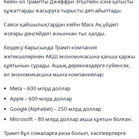
Кейін ол Трампты Джеффри Эпштейн ісіне қатысты
құжаттарды жасыруға тырысты деп айыптады.
Саяси қайшылықтардан кейін Маск Ақ үйдегі
жоғары деңгейдегі жиыннан тыс қалды.
Кездесу барысында Трамп компания
жетекшілерінен АҚШ экономикасына қанша қаржы
құятынын сұрады. Ашық дереккөздерге сүйенсек,
ел экономикасына мына компаниялар:
Meta – 600 млрд доллар
Apple – 600 млрд доллар
Google (Alphabet) – 250 млрд доллар
Microsoft – 80 млрд доллар ақша құятын болған.
Трамп бұл сомаларға риза болып, кәсіпкерлерге