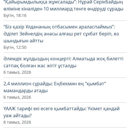
“Қайырымдылыққа жұмсалады”: Нұрай Серікбайдың
өліміне кінәліден 10 миллиард тенге өндіруді сұрады
Бүгін, 18:16
“Біз қазір Ұлдананың отбасымен араласпаймыз”:
Әділет Зейнелдің анасы алғаш рет сұхбат беріп, өз
шындығын айтты
Бүгін, 12:50
Әлемдік жұлдыздың концерті: Алматыда жоқ билетті
сатпақ болған жас жігіт ұсталды
6 тамыз, 2026
2,4 миллион сұрайды: Еңбекмин ең “қымбат“
мамандарды атады
6 тамыз, 2026
ҮААЖ тарифі екі есеге қымбаттайды: Үкімет қандай
уәж айтады?
6 тамыз, 2026