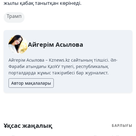
жылы қабақ танытқан көрінеді.
Трамп
Айгерім Асылова
Айгерім Асылова – Kznews.kz сайтының тілшісі. Әл-
Фараби атындағы ҚазҰУ түлегі, республикалық
порталдарда жұмыс тәжірибесі бар журналист.
Автор мақалалары
Ұқсас жаңалық
БАРЛЫҒЫ