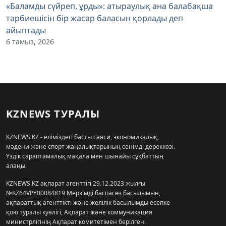
«Баламды сүйреп, ұрды»: атыраулық ана балабақша
тәрбиешісін бір жасар баласын қорлады деп
айыптады
6 тамыз, 2026
KZNEWS ТУРАЛЫ
KZNEWS.KZ - еліміздегі басты саяси, экономикалық,
мәдени және спорт жаңалықтарының сенімді дереккөзі.
Үздік сараптамалық мақала мен шынайы сұқбаттың
алаңы.
KZNEWS.KZ ақпарат агенттігі 29.12.2023 жылғы
№KZ64VPY00084819 Мерзімді баспасөз басылымын,
ақпараттық агенттікті және желілік басылымды есепке
қою туралы куәлігі, Ақпарат және коммуникация
министрлігінің Ақпарат комитетімен берілген.