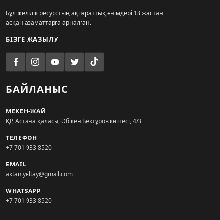
Бұл желілік ресурстың ақпараттық өнімдері 18 жастан
асқан азаматтарға арналған.
БІЗГЕ ЖАЗЫЛУ
БАЙЛАНЫС
МЕКЕН-ЖАЙ
ҚР, Астана қаласы, Әбікен Бектұров көшесі, 4/3
ТЕЛЕФОН
+7 701 933 8520
EMAIL
aktan.yeltay@gmail.com
WHATSAPP
+7 701 933 8520