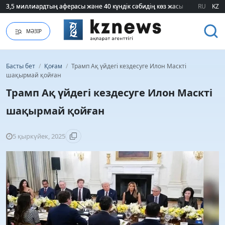
3,5 миллиардтың аферасы және 40 күндік сәбидің көз жасы: Медицинад
3,5 миллиардтың аферасы және 40 күндік сәбидің көз жасы: Медицинад
RU
KZ
МӘЗІР
Басты бет
/
Қоғам
/
Трамп Ақ үйдегі кездесуге Илон Маскті
шақырмай қойған
Трамп Ақ үйдегі кездесуге Илон Маскті
шақырмай қойған
5 қыркүйек, 2025