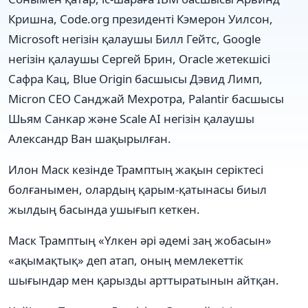
Кришна, Code.org президенті Кэмерон Уилсон,
Microsoft негізін қалаушы Билл Гейтс, Google
негізін қалаушы Сергей Брин, Oracle жетекшісі
Сафра Кац, Blue Origin басшысы Дэвид Лимп,
Micron CEO Санджай Мехротра, Palantir басшысы
Шьям Санкар және Scale AI негізін қалаушы
Александр Ван шақырылған.
Илон Маск кезінде Трамптың жақын серіктесі
болғанымен, олардың қарым-қатынасы биыл
жылдың басында ушығып кеткен.
Маск Трамптың «Үлкен әрі әдемі заң жобасын»
«ақымақтық» деп атап, оның мемлекеттік
шығындар мен қарызды арттыратынын айтқан.