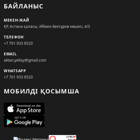
БАЙЛАНЫС
МЕКЕН-ЖАЙ
ҚР, Астана қаласы, Әбікен Бектұров көшесі, 4/3
ТЕЛЕФОН
+7 701 933 8520
EMAIL
aktan.yeltay@gmail.com
WHATSAPP
+7 701 933 8520
МОБИЛДІ ҚОСЫМША