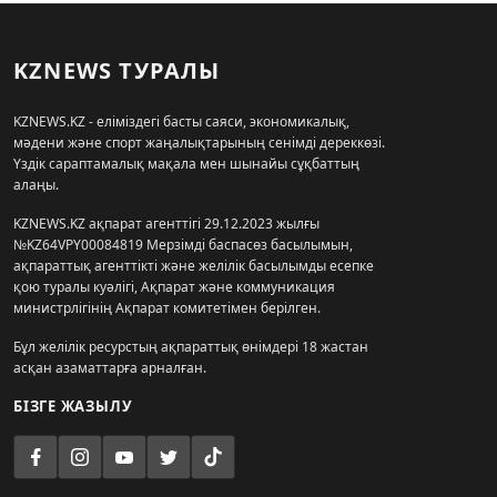
KZNEWS ТУРАЛЫ
KZNEWS.KZ - еліміздегі басты саяси, экономикалық,
мәдени және спорт жаңалықтарының сенімді дереккөзі.
Үздік сараптамалық мақала мен шынайы сұқбаттың
алаңы.
KZNEWS.KZ ақпарат агенттігі 29.12.2023 жылғы
№KZ64VPY00084819 Мерзімді баспасөз басылымын,
ақпараттық агенттікті және желілік басылымды есепке
қою туралы куәлігі, Ақпарат және коммуникация
министрлігінің Ақпарат комитетімен берілген.
Бұл желілік ресурстың ақпараттық өнімдері 18 жастан
асқан азаматтарға арналған.
БІЗГЕ ЖАЗЫЛУ