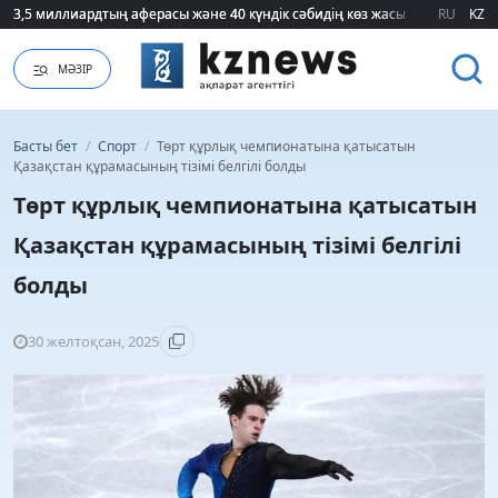
3,5 миллиардтың аферасы және 40 күндік сәбидің көз жасы: Медицинад
3,5 миллиардтың аферасы және 40 күндік сәбидің көз жасы: Медицинад
RU
KZ
МӘЗІР
Басты бет
/
Спорт
/
Төрт құрлық чемпионатына қатысатын
Қазақстан құрамасының тізімі белгілі болды
Төрт құрлық чемпионатына қатысатын
Қазақстан құрамасының тізімі белгілі
болды
30 желтоқсан, 2025