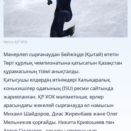
Фото: ҚР ҰОК
Мәнерлеп сырғанаудан Бейжіңде (Қытай) өтетін
Төрт құрлық чемпионатына қатысатын Қазақстан
құрамасының тізімі анықталды.
Қатысушы елдердің өтінімдері Халықаралық
конькишілер одағының (ISU) ресми сайтында
жарияланған. ҚР ҰОК мәліметінше, ерлер
арасындағы жекелей сырғанауда ел намысын
Михаил Шайдоров, Диас Жиренбаев және Олег
Мельников қорғайды. Никита Кривошеев пен
Артур Смагулов - қосалқы спортшылар.