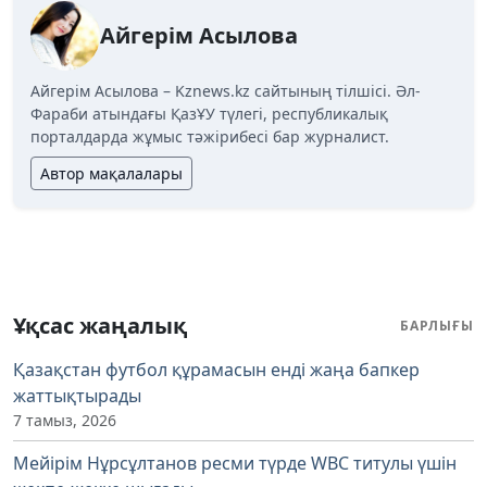
Айгерім Асылова
Айгерім Асылова – Kznews.kz сайтының тілшісі. Әл-
Фараби атындағы ҚазҰУ түлегі, республикалық
порталдарда жұмыс тәжірибесі бар журналист.
Автор мақалалары
Ұқсас жаңалық
БАРЛЫҒЫ
Қазақстан футбол құрамасын енді жаңа бапкер
жаттықтырады
7 тамыз, 2026
Мейірім Нұрсұлтанов ресми түрде WBC титулы үшін