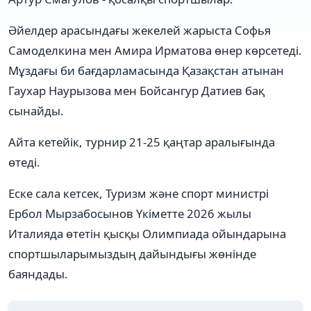
Әйелдер арасындағы жекелей жарыста Софья
Самоделкина мен Амира Ирматова өнер көрсетеді.
Мұздағы би бағдарламасында Қазақстан атынан
Гаухар Наурызова мен Бойсангур Датиев бақ
сынайды.
Айта кетейік, турнир 21-25 қаңтар аралығында
өтеді.
Еске сала кетсек, Туризм және спорт министрі
Ербол Мырзабосынов Үкіметте 2026 жылы
Италияда өтетін қысқы Олимпиада ойындарына
спортшыларымыздың дайындығы жөнінде
баяндады.