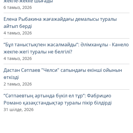
жекпе-жекке шығады
6 тамыз, 2026
Елена Рыбакина жағажайдағы демалысы туралы
айтып берді
4 тамыз, 2026
“Бұл таныстықпен жасалмайды“: Әлімханұлы - Канело
жекпе-жегі туралы не белгілі?
4 тамыз, 2026
Дастан Сәтпаев "Челси" сапындағы екінші ойынын
өткізді
2 тамыз, 2026
“Сәтпаевтың артында бүкіл ел тұр“: Фабрицио
Романо қазақстандықтар туралы пікір білдірді
31 шілде, 2026