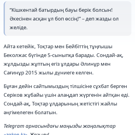
“Кішкентай батырдың бауы берік болсын!
Әкесінен асқан ұл боп өссің!” – деп жазды ол
желіде.
Айта кетейік, Тоқтар мен Бейбіттің тұңғышы
Беколжас бүгінде 5-сыныпқа барады. Сондай-ақ,
жұлдызды жұптың егіз ұлдары Әлинұр мен
Сағинұр 2015 жылы дүниеге келген.
Бұған дейін сайтымыздың тілшісіне сұхбат берген
Серіков жұбайы үшін алаңдап жүргенін айтқан еді.
Сондай-ақ, Тоқтар ұлдарының жетістігі жайлы
әңгімелеген болатын.
Telegram арнасындағы маңызды жаңалықтар
«zakon.kz»
. Жазылу!