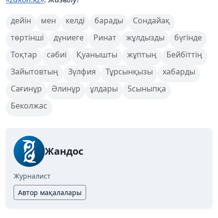
дейін
мен
келді
барады
Сондайақ
төртінші
дүниеге
Ринат
жұлдызды
бүгінде
Тоқтар
сәбиі
Қуанышты
жұптың
Бейбіттің
Зайытовтың
Зүлфия
Тұрсынқызы
хабарды
Сағинұр
Әлинұр
ұлдары
5сыныпқа
Беколжас
Жандос
Журналист
Автор мақалалары