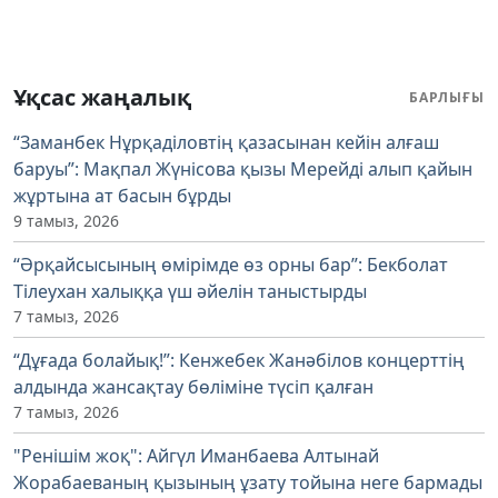
Ұқсас жаңалық
БАРЛЫҒЫ
“Заманбек Нұрқаділовтің қазасынан кейін алғаш
баруы”: Мақпал Жүнісова қызы Мерейді алып қайын
жұртына ат басын бұрды
9 тамыз, 2026
“Әрқайсысының өмірімде өз орны бар”: Бекболат
Тілеухан халыққа үш әйелін таныстырды
7 тамыз, 2026
“Дұғада болайық!”: Кенжебек Жанәбілов концерттің
алдында жансақтау бөліміне түсіп қалған
7 тамыз, 2026
"Ренішім жоқ": Айгүл Иманбаева Алтынай
Жорабаеваның қызының ұзату тойына неге бармады