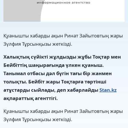
Қуанышты хабарды ақын Ринат Зайытовтың жары
Зүлфия Тұрсынқызы жеткізді.
Халықтың сүйікті жұлдызды жұбы Тоқтар мен
Бейбіттің шаңырағында үлкен қуаныш.
Танымал отбасы дәл бүгін тағы бір жанмен
толықты. Бейбіт жары Тоқтарға төртінші
атұстарды сыйлады, деп хабарлайды
Stan.kz
ақпараттық агенттігі.
Қуанышты хабарды ақын Ринат Зайытовтың жары
Зүлфия Тұрсынқызы жеткізді.