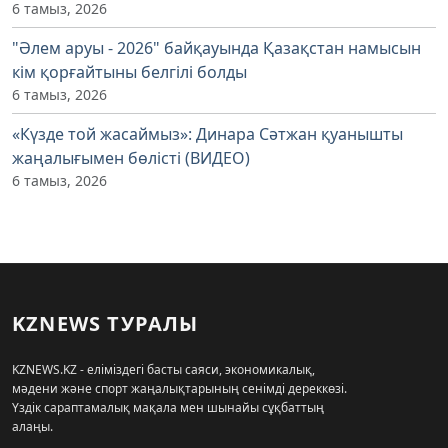
6 тамыз, 2026
"Әлем аруы - 2026" байқауында Қазақстан намысын
кім қорғайтыны белгілі болды
6 тамыз, 2026
«Күзде той жасаймыз»: Динара Сәтжан қуанышты
жаңалығымен бөлісті (ВИДЕО)
6 тамыз, 2026
KZNEWS ТУРАЛЫ
KZNEWS.KZ - еліміздегі басты саяси, экономикалық,
мәдени және спорт жаңалықтарының сенімді дереккөзі.
Үздік сараптамалық мақала мен шынайы сұқбаттың
алаңы.