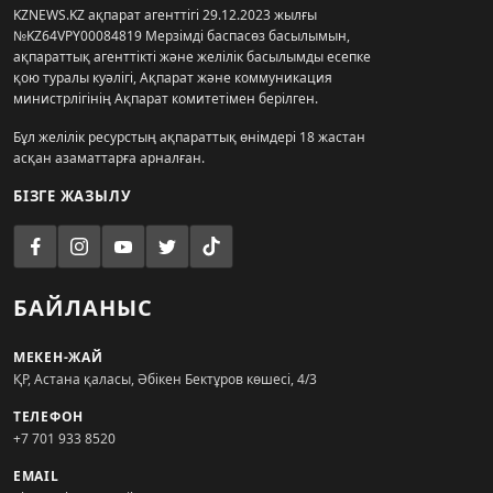
KZNEWS.KZ ақпарат агенттігі 29.12.2023 жылғы
№KZ64VPY00084819 Мерзімді баспасөз басылымын,
ақпараттық агенттікті және желілік басылымды есепке
қою туралы куәлігі, Ақпарат және коммуникация
министрлігінің Ақпарат комитетімен берілген.
Бұл желілік ресурстың ақпараттық өнімдері 18 жастан
асқан азаматтарға арналған.
БІЗГЕ ЖАЗЫЛУ
БАЙЛАНЫС
МЕКЕН-ЖАЙ
ҚР, Астана қаласы, Әбікен Бектұров көшесі, 4/3
ТЕЛЕФОН
+7 701 933 8520
EMAIL