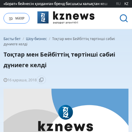
«Борат» бейнесін қолданған бренд басшысы халықтан кешірім сұрады
«Борат» бейнесін қолданған бренд басшысы халықтан кешірім сұрады
RU
KZ
МӘЗІР
Басты бет
/
Шоу-бизнес
/
Тоқтар мен Бейбіттің төртінші сәбиі
дүниеге келді
Тоқтар мен Бейбіттің төртінші сәбиі
дүниеге келді
16 қараша, 2018