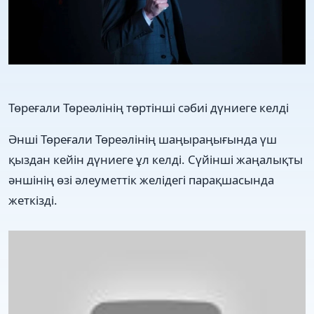
​Төреғали Төреәлінің төртінші сәбиі дүниеге келді
Әнші Төреғали Төреәлінің шаңыраңығында үш
қыздан кейін дүниеге ұл келді. Сүйінші жаңалықты
әншінің өзі әлеуметтік желідегі парақшасында
жеткізді.