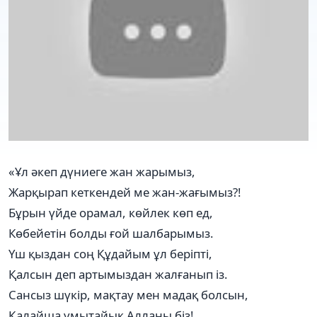
«Ұл әкеп дүниеге жан жарымыз,
Жарқырап кеткендей ме жан-жағымыз?!
Бұрын үйде орамал, көйлек көп ед,
Көбейетін болды ғой шалбарымыз.
Үш қыздан соң Құдайым ұл беріпті,
Қалсын деп артымыздан жалғанып із.
Сансыз шүкір, мақтау мен мадақ болсын,
Қалайша ұмытайық Алланы біз!