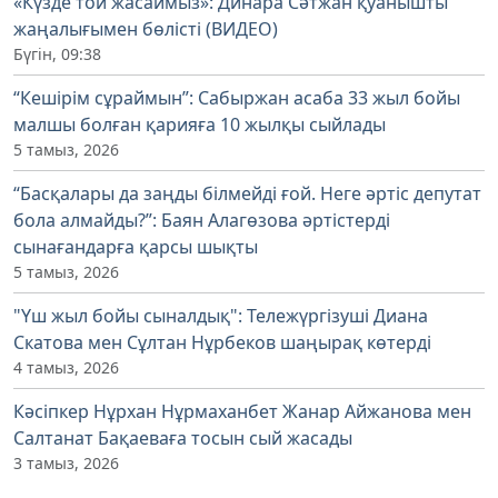
«Күзде той жасаймыз»: Динара Сәтжан қуанышты
жаңалығымен бөлісті (ВИДЕО)
Бүгін, 09:38
“Кешірім сұраймын”: Сабыржан асаба 33 жыл бойы
малшы болған қарияға 10 жылқы сыйлады
5 тамыз, 2026
“Басқалары да заңды білмейді ғой. Неге әртіс депутат
бола алмайды?”: Баян Алагөзова әртістерді
сынағандарға қарсы шықты
5 тамыз, 2026
"Үш жыл бойы сыналдық": Тележүргізуші Диана
Скатова мен Сұлтан Нұрбеков шаңырақ көтерді
4 тамыз, 2026
Кәсіпкер Нұрхан Нұрмаханбет Жанар Айжанова мен
Салтанат Бақаеваға тосын сый жасады
3 тамыз, 2026