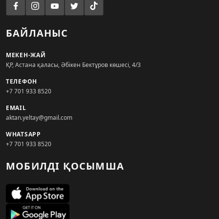
БАЙЛАНЫС
МЕКЕН-ЖАЙ
ҚР, Астана қаласы, Әбікен Бектұров көшесі, 4/3
ТЕЛЕФОН
+7 701 933 8520
EMAIL
aktan.yeltay@gmail.com
WHATSAPP
+7 701 933 8520
МОБИЛДІ ҚОСЫМША