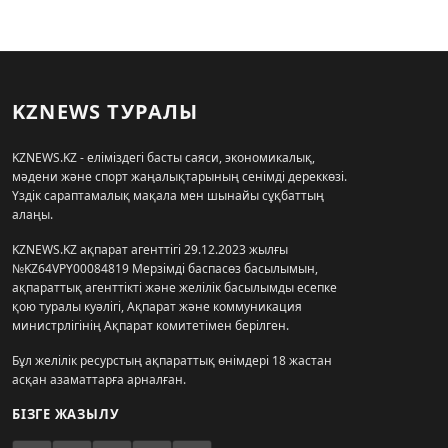
KZNEWS ТУРАЛЫ
KZNEWS.KZ - еліміздегі басты саяси, экономикалық,
мәдени және спорт жаңалықтарының сенімді дереккөзі.
Үздік сараптамалық мақала мен шынайы сұқбаттың
алаңы.
KZNEWS.KZ ақпарат агенттігі 29.12.2023 жылғы
№KZ64VPY00084819 Мерзімді баспасөз басылымын,
ақпараттық агенттікті және желілік басылымды есепке
қою туралы куәлігі, Ақпарат және коммуникация
министрлігінің Ақпарат комитетімен берілген.
Бұл желілік ресурстың ақпараттық өнімдері 18 жастан
асқан азаматтарға арналған.
БІЗГЕ ЖАЗЫЛУ