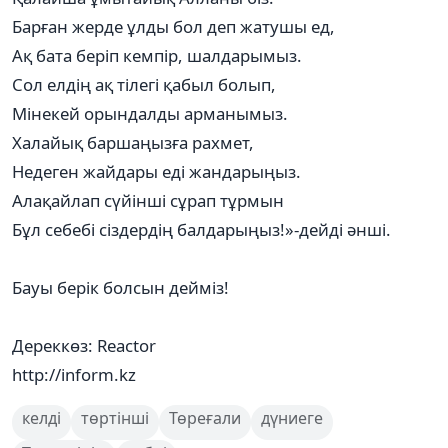
Барған жерде ұлды бол деп жатушы ед,
Ақ бата беріп кемпір, шалдарымыз.
Сол елдің ақ тілегі қабыл болып,
Мінекей орындалды арманымыз.
Халайық баршаңызға раxмет,
Недеген жайдары еді жандарыңыз.
Алақайлап сүйінші сұрап тұрмын
Бұл себебі сіздердің балдарыңыз!»-дейді әнші.
Бауы берік болсын дейміз!
Дереккөз: Reactor
http://inform.kz
келді
төртінші
Төреғали
дүниеге