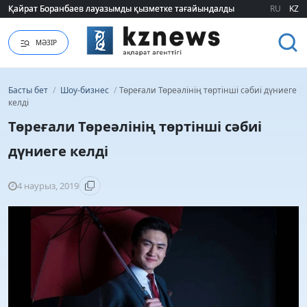
Қайрат Боранбаев лауазымды қызметке тағайындалды
Қайрат Боранбаев лауазымды қызметке тағайындалды
RU
KZ
МӘЗІР
Басты бет
/
Шоу-бизнес
/
​Төреғали Төреәлінің төртінші сәбиі дүниеге
келді
​Төреғали Төреәлінің төртінші сәбиі
дүниеге келді
4 наурыз, 2019