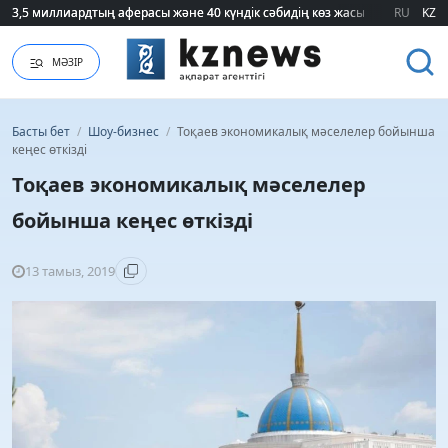
3,5 миллиардтың аферасы және 40 күндік сәбидің көз жасы: Медицинад
3,5 миллиардтың аферасы және 40 күндік сәбидің көз жасы: Медицинад
RU
KZ
МӘЗІР
Басты бет
/
Шоу-бизнес
/
Тоқаев экономикалық мәселелер бойынша
кеңес өткізді
Тоқаев экономикалық мәселелер
бойынша кеңес өткізді
13 тамыз, 2019