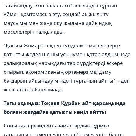
тағайындау, көп балалы отбасыларды тұрғын
үймен қамтамасыз ету, сондай-ақ жылыту
маусымы мен жаңа оқу жылына дайындық
мәселелерін талқылады.
"Қасым-Жомарт Тоқаев күнделікті мәселелерге
қатысты жедел шешім ұсынумен қатар алдымызда
халықаралық нарықдағы теріс үрдістерді ескере
отырып, экономиканың ортамерзімді даму
бағдарын айқындау міндеті тұрғанын айтты", - деп
жазылған хабарламада.
Тағы оқыңыз: Тоқаев Құрбан айт қарсаңында
болған жағдайға қатысты көңіл айтты
Соңында президент азаматтардың тұрмыс
сапасының төмендеуіне жол бермеу үшін басты