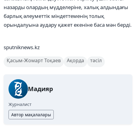
назарды олардың мүдделеріне, халық алдындағы
барлық әлеуметтік міндеттеменің толық
орындалуына аудару қажет екеніне баса мән берді.
sputniknews.kz
Қасым-Жомарт Тоқаев
Ақорда
тәсіл
Мадияр
Журналист
Автор мақалалары