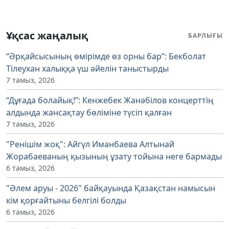
Ұқсас жаңалық
БАРЛЫҒЫ
“Әрқайсысының өмірімде өз орны бар”: Бекболат
Тілеухан халыққа үш әйелін таныстырды
7 тамыз, 2026
“Дұғада болайық!”: Кенжебек Жанәбілов концерттің
алдында жансақтау бөліміне түсіп қалған
7 тамыз, 2026
"Ренішім жоқ": Айгүл Иманбаева Алтынай
Жорабаеваның қызының ұзату тойына неге бармады
6 тамыз, 2026
"Әлем аруы - 2026" байқауында Қазақстан намысын
кім қорғайтыны белгілі болды
6 тамыз, 2026