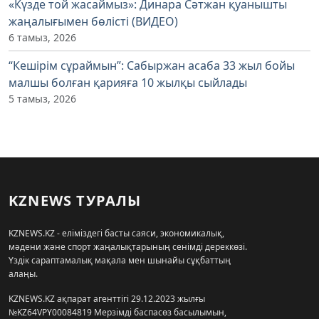
«Күзде той жасаймыз»: Динара Сәтжан қуанышты
жаңалығымен бөлісті (ВИДЕО)
6 тамыз, 2026
“Кешірім сұраймын”: Сабыржан асаба 33 жыл бойы
малшы болған қарияға 10 жылқы сыйлады
5 тамыз, 2026
KZNEWS ТУРАЛЫ
KZNEWS.KZ - еліміздегі басты саяси, экономикалық,
мәдени және спорт жаңалықтарының сенімді дереккөзі.
Үздік сараптамалық мақала мен шынайы сұқбаттың
алаңы.
KZNEWS.KZ ақпарат агенттігі 29.12.2023 жылғы
№KZ64VPY00084819 Мерзімді баспасөз басылымын,