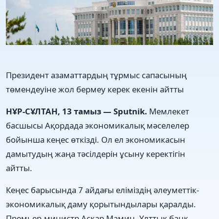
Президент азаматтардың тұрмыс сапасының
төмендеуіне жол бермеу керек екенін айтты
НҰР-СҰЛТАН, 13 тамыз — Sputnik.
Мемлекет
басшысы Ақордада экономикалық мәселелер
бойынша кеңес өткізді. Ол ел экономикасын
дамытудың жаңа тәсілдерін ұсыну керектігін
айтты.
Кеңес барысында 7 айдағы еліміздің әлеуметтік-
экономикалық даму қорытындылары қаралды.
Премьер-министр Асқар Мамин, Ұлттық банк