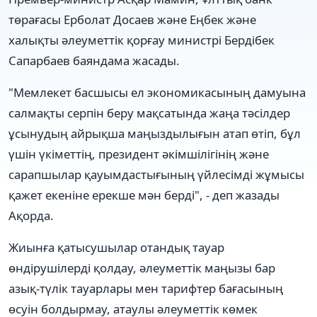
төрағасы Ерболат Досаев және Еңбек және
халықты әлеуметтік қорғау министрі Бердібек
Сапарбаев баяндама жасады.
"Мемлекет басшысы ел экономикасының дамуына
салмақты серпін беру мақсатында жаңа тәсілдер
ұсынудың айрықша маңыздылығын атап өтіп, бұл
үшін үкіметтің, президент әкімшілігінің және
сарапшылар қауымдастығының үйлесімді жұмысы
қажет екеніне ерекше мән берді", - деп жазады
Ақорда.
Жиынға қатысушылар отандық тауар
өндірушілерді қолдау, әлеуметтік маңызы бар
азық-түлік тауарлары мен тарифтер бағасының
өсуін болдырмау, атаулы әлеуметтік көмек