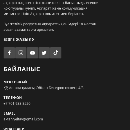
ақпараттық агенттікті және желілік басылымды есепке
қою туралы куәлігі, Ақпарат және коммуникация
министрлігінің Ақпарат комитетімен берілген.
Бұл желілік ресурстың ақпараттық өнімдері 18 жастан
асқан азаматтарға арналған.
БІЗГЕ ЖАЗЫЛУ
БАЙЛАНЫС
МЕКЕН-ЖАЙ
ҚР, Астана қаласы, Әбікен Бектұров көшесі, 4/3
ТЕЛЕФОН
+7 701 933 8520
EMAIL
aktan.yeltay@gmail.com
WHATSAPP