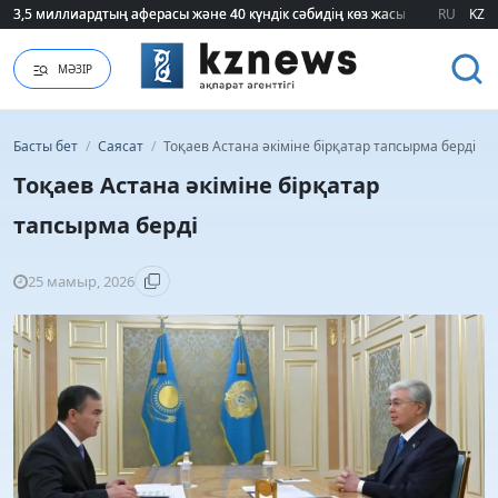
3,5 миллиардтың аферасы және 40 күндік сәбидің көз жасы: Медицинад
3,5 миллиардтың аферасы және 40 күндік сәбидің көз жасы: Медицинад
RU
KZ
МӘЗІР
Басты бет
/
Саясат
/
Тоқаев Астана әкіміне бірқатар тапсырма берді
Тоқаев Астана әкіміне бірқатар
тапсырма берді
25 мамыр, 2026