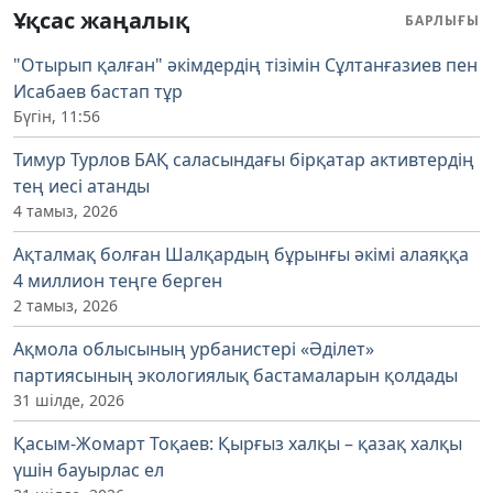
Ұқсас жаңалық
БАРЛЫҒЫ
"Отырып қалған" әкімдердің тізімін Сұлтанғазиев пен
Исабаев бастап тұр
Бүгін, 11:56
Тимур Турлов БАҚ саласындағы бірқатар активтердің
тең иесі атанды
4 тамыз, 2026
Ақталмақ болған Шалқардың бұрынғы әкімі алаяққа
4 миллион теңге берген
2 тамыз, 2026
Ақмола облысының урбанистері «Әділет»
партиясының экологиялық бастамаларын қолдады
31 шілде, 2026
Қасым-Жомарт Тоқаев: Қырғыз халқы – қазақ халқы
үшін бауырлас ел