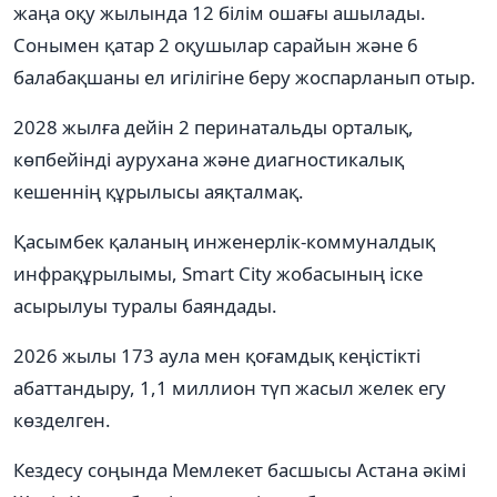
жаңа оқу жылында 12 білім ошағы ашылады.
Сонымен қатар 2 оқушылар сарайын және 6
балабақшаны ел игілігіне беру жоспарланып отыр.
2028 жылға дейін 2 перинатальды орталық,
көпбейінді аурухана және диагностикалық
кешеннің құрылысы аяқталмақ.
Қасымбек қаланың инженерлік-коммуналдық
инфрақұрылымы, Smart City жобасының іске
асырылуы туралы баяндады.
2026 жылы 173 аула мен қоғамдық кеңістікті
абаттандыру, 1,1 миллион түп жасыл желек егу
көзделген.
Кездесу соңында Мемлекет басшысы Астана әкімі