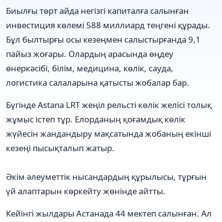
Биылғы төрт айда негізгі капиталға салынған
инвестиция көлемі 588 миллиард теңгені құрады.
Бұл былтырғы осы кезеңмен салыстырғанда 9,1
пайыз жоғары. Олардың арасында өңдеу
өнеркәсібі, білім, медицина, көлік, сауда,
логистика салаларына қатысты жобалар бар.
Бүгінде Astana LRT жеңіл рельсті көлік желісі толық
жұмыс істеп тұр. Елорданың қоғамдық көлік
жүйесін жандандыру мақсатында жобаның екінші
кезеңі пысықталып жатыр.
Әкім әлеуметтік нысандардың құрылысы, тұрғын
үй алаптарын көркейту жөнінде айтты.
Кейінгі жылдары Астанада 44 мектеп салынған. Ал