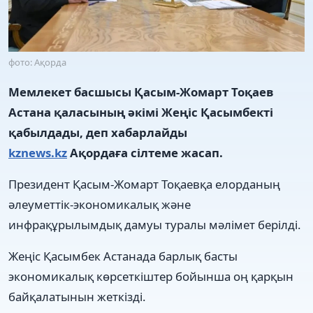
фото: Ақорда
Мемлекет басшысы Қасым-Жомарт Тоқаев
Астана қаласының әкімі Жеңіс Қасымбекті
қабылдады, деп хабарлайды
kznews.kz
Ақордаға сілтеме жасап.
Президент Қасым-Жомарт Тоқаевқа елорданың
әлеуметтік-экономикалық және
инфрақұрылымдық дамуы туралы мәлімет берілді.
Жеңіс Қасымбек Астанада барлық басты
экономикалық көрсеткіштер бойынша оң қарқын
байқалатынын жеткізді.