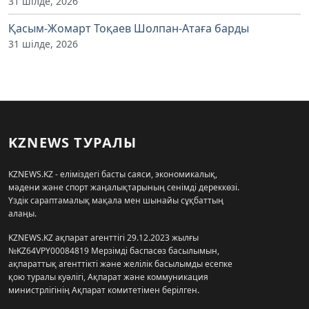
31 шілде, 2026
Қасым-Жомарт Тоқаев Шолпан-Атаға барды
31 шілде, 2026
KZNEWS ТУРАЛЫ
KZNEWS.KZ - еліміздегі басты саяси, экономикалық,
мәдени және спорт жаңалықтарының сенімді дереккөзі.
Үздік сараптамалық мақала мен шынайы сұқбаттың
алаңы.
KZNEWS.KZ ақпарат агенттігі 29.12.2023 жылғы
№KZ64VPY00084819 Мерзімді баспасөз басылымын,
ақпараттық агенттікті және желілік басылымды есепке
қою туралы куәлігі, Ақпарат және коммуникация
министрлігінің Ақпарат комитетімен берілген.