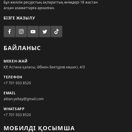
Бұл желілік ресурстың ақпараттық өнімдері 18 жастан
асқан азаматтарға арналған.
БІЗГЕ ЖАЗЫЛУ
БАЙЛАНЫС
МЕКЕН-ЖАЙ
ҚР, Астана қаласы, Әбікен Бектұров көшесі, 4/3
ТЕЛЕФОН
+7 701 933 8520
EMAIL
aktan.yeltay@gmail.com
WHATSAPP
+7 701 933 8520
МОБИЛДІ ҚОСЫМША