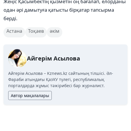
Жеңіс Қасымбектің қызметін оң бағалап, елорданы
одан әрі дамытуға қатысты бірқатар тапсырма
берді.
Астана
Тоқаев
әкім
Айгерім Асылова
Айгерім Асылова – Kznews.kz сайтының тілшісі. Әл-
Фараби атындағы ҚазҰУ түлегі, республикалық
порталдарда жұмыс тәжірибесі бар журналист.
Автор мақалалары