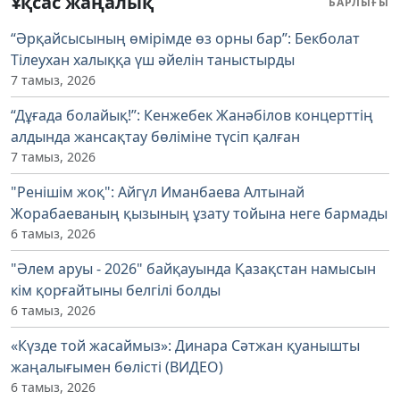
Ұқсас жаңалық
БАРЛЫҒЫ
“Әрқайсысының өмірімде өз орны бар”: Бекболат
Тілеухан халыққа үш әйелін таныстырды
7 тамыз, 2026
“Дұғада болайық!”: Кенжебек Жанәбілов концерттің
алдында жансақтау бөліміне түсіп қалған
7 тамыз, 2026
"Ренішім жоқ": Айгүл Иманбаева Алтынай
Жорабаеваның қызының ұзату тойына неге бармады
6 тамыз, 2026
"Әлем аруы - 2026" байқауында Қазақстан намысын
кім қорғайтыны белгілі болды
6 тамыз, 2026
«Күзде той жасаймыз»: Динара Сәтжан қуанышты
жаңалығымен бөлісті (ВИДЕО)
6 тамыз, 2026