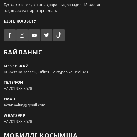
Бұл желілік ресурстың ақпараттық өнімдері 18 жастан
асқан азаматтарға арналған.
БІЗГЕ ЖАЗЫЛУ
БАЙЛАНЫС
МЕКЕН-ЖАЙ
ҚР, Астана қаласы, Әбікен Бектұров көшесі, 4/3
ТЕЛЕФОН
+7 701 933 8520
EMAIL
aktan.yeltay@gmail.com
WHATSAPP
+7 701 933 8520
МОБИЛДІ ҚОСЫМША