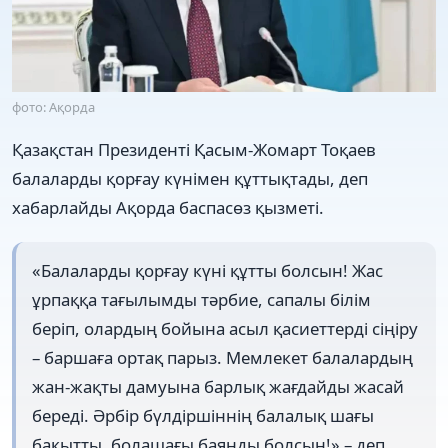
фото: Ақорда
Қазақстан Президенті Қасым-Жомарт Тоқаев
балаларды қорғау күнімен құттықтады, деп
хабарлайды Ақорда баспасөз қызметі.
«Балаларды қорғау күні құтты болсын! Жас
ұрпаққа тағылымды тәрбие, сапалы білім
беріп, олардың бойына асыл қасиеттерді сіңіру
– баршаға ортақ парыз. Мемлекет балалардың
жан-жақты дамуына барлық жағдайды жасай
береді. Әрбір бүлдіршіннің балалық шағы
бақытты, болашағы баянды болсын!» – деп