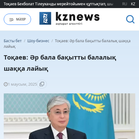
Тоқаев Бекболат Тілеуханды мерейтойымен құттықтап, шығармашылық т
Тоқаев Бекболат Тілеуханды мерейтойымен құттықтап, шығармашылық т
RU
KZ
МӘЗІР
Басты бет
/
Шоу-бизнес
/
Тоқаев: Әр бала бақытты балалық шаққа
лайық
Тоқаев: Әр бала бақытты балалық
шаққа лайық
1 маусым, 2025