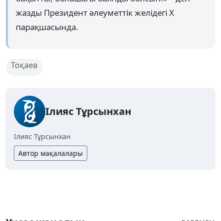
жазды Президент әлеуметтік желідегі X
парақшасында.
Тоқаев
Ілияс Тұрсынхан
Ілияс Тұрсынхан
Автор мақалалары