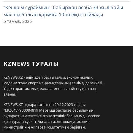
“Кешірім сұраймын”: Сабыржан асаба 33 жыл бойы
малшы болған қарияға 10 жылқы сыйлады
5 тамыз, 2026
KZNEWS ТУРАЛЫ
KZNEWS.KZ - еліміздегі басты саяси, экономикалық,
мәдени және спорт жаңалықтарының сенімді дереккөзі.
Үздік сараптамалық мақала мен шынайы сұқбаттың
алаңы.
KZNEWS.KZ ақпарат агенттігі 29.12.2023 жылғы
№KZ64VPY00084819 Мерзімді баспасөз басылымын,
ақпараттық агенттікті және желілік басылымды есепке
қою туралы куәлігі, Ақпарат және коммуникация
министрлігінің Ақпарат комитетімен берілген.