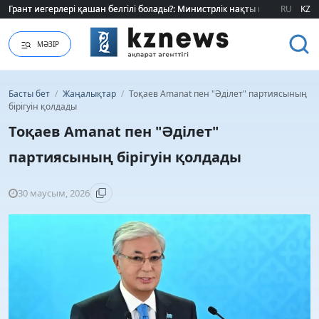
Грант иегерлері қашан белгілі болады?: Министрлік нақты мерзімді атад
Грант иегерлері қашан белгілі болады?: Министрлік нақты мерзімді атад
RU
KZ
МӘЗІР
Басты бет
/
Жаңалықтар
/
Тоқаев Amanat пен "Әділет" партиясының
бірігуін қолдады
Тоқаев Amanat пен "Әділет"
партиясының бірігуін қолдады
30 маусым, 2026