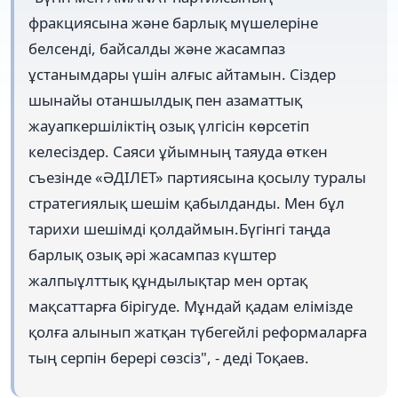
фракциясына және барлық мүшелеріне
белсенді, байсалды және жасампаз
ұстанымдары үшін алғыс айтамын. Сіздер
шынайы отаншылдық пен азаматтық
жауапкершіліктің озық үлгісін көрсетіп
келесіздер. Саяси ұйымның таяуда өткен
съезінде «ӘДІЛЕТ» партиясына қосылу туралы
стратегиялық шешім қабылданды. Мен бұл
тарихи шешімді қолдаймын.Бүгінгі таңда
барлық озық әрі жасампаз күштер
жалпыұлттық құндылықтар мен ортақ
мақсаттарға бірігуде. Мұндай қадам елімізде
қолға алынып жатқан түбегейлі реформаларға
тың серпін берері сөзсіз", - деді Тоқаев.