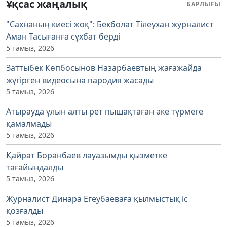
Ұқсас жаңалық
БАРЛЫҒЫ
"Сахнаның киесі жоқ": Бекболат Тілеухан журналист
Аман Тасығанға сұхбат берді
5 тамыз, 2026
Заттыбек Көпбосынов Назарбаевтың жағажайда
жүгірген видеосына пародия жасады
5 тамыз, 2026
Атырауда ұлын алты рет пышақтаған әке түрмеге
қамалмады
5 тамыз, 2026
Қайрат Боранбаев лауазымды қызметке
тағайындалды
5 тамыз, 2026
Журналист Динара Егеубаеваға қылмыстық іс
қозғалды
5 тамыз, 2026