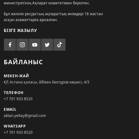
министрлігінің Ақпарат комитетімен берілген.
Бұл желілік ресурстың ақпараттық өнімдері 18 жастан
асқан азаматтарға арналған.
БІЗГЕ ЖАЗЫЛУ
БАЙЛАНЫС
МЕКЕН-ЖАЙ
ҚР, Астана қаласы, Әбікен Бектұров көшесі, 4/3
ТЕЛЕФОН
+7 701 933 8520
EMAIL
aktan.yeltay@gmail.com
WHATSAPP
+7 701 933 8520