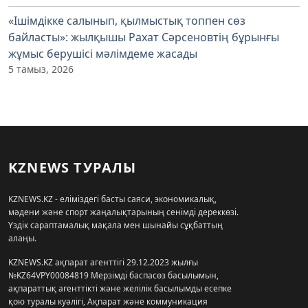
«Ішімдікке салынып, қылмыстық топпен сөз
байласты»: жылқышы Рахат Сәрсеновтің бұрынғы
жұмыс берушісі мәлімдеме жасады
5 тамыз, 2026
KZNEWS ТУРАЛЫ
KZNEWS.KZ - еліміздегі басты саяси, экономикалық,
мәдени және спорт жаңалықтарының сенімді дереккөзі.
Үздік сараптамалық мақала мен шынайы сұқбаттың
алаңы.
KZNEWS.KZ ақпарат агенттігі 29.12.2023 жылғы
№KZ64VPY00084819 Мерзімді баспасөз басылымын,
ақпараттық агенттікті және желілік басылымды есепке
қою туралы куәлігі, Ақпарат және коммуникация