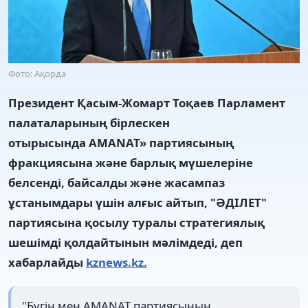
Фото: Ақорда
Президент Қасым-Жомарт Тоқаев Парламент
палаталарының бірлескен
отырысында AMANAT» партиясының
фракциясына және барлық мүшелеріне
белсенді, байсалды және жасампаз
ұстанымдары үшін алғыс айтып, "ӘДІЛЕТ"
партиясына қосылу туралы стратегиялық
шешімді қолдайтынын мәлімдеді, деп
хабарлайды
kznews.kz.
"Бүгін мен AMANAT партиясының