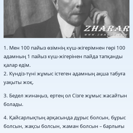
1. Мен 100 пайыз өзімнің күш-жігерімнен гөрі 100
адамның 1 пайыз күш-жігерінен пайда тапқанды
қалар едім.
2. Күндіз-түні жұмыс істеген адамның ақша табуға
уақыты жоқ.
3. Бедел жинаңыз, ертең ол Сізге жұмыс жасайтын
болады.
4. Қайсарлықтың арқасында дұрыс болсын, бұрыс
болсын, жақсы болсын, жаман болсын – барлығы