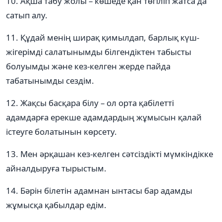
10. Ақша табу жолы – көшеде қан төгіліп жатса да
сатып алу.
11. Құдай менің ширақ қимылдап, барлық күш-
жігерімді салатынымды білгендіктен табысты
болуымды және кез-келген жерде пайда
табатынымды сездім.
12. Жақсы басқара білу – ол орта қабілетті
адамдарға ерекше адамдардың жұмысын қалай
істеуге болатынын көрсету.
13. Мен әрқашан кез-келген сәтсіздікті мүмкіндікке
айналдыруға тырыстым.
14. Бәрін білетін адамнан ынтасы бар адамды
жұмысқа қабылдар едім.