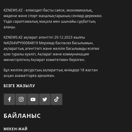
KZNEWS.KZ - еліміздегі басты саяси, экономикалық,
мәдени және спорт жаңалықтарының сенімді дереккөзі.
Үздік сараптамалық мақала мен шынайы сұқбаттың
алаңы.
KZNEWS.KZ ақпарат агенттігі 29.12.2023 жылғы
№KZ64VPY00084819 Мерзімді баспасөз басылымын,
ақпараттық агенттікті және желілік басылымды есепке
қою туралы куәлігі, Ақпарат және коммуникация
министрлігінің Ақпарат комитетімен берілген.
Бұл желілік ресурстың ақпараттық өнімдері 18 жастан
асқан азаматтарға арналған.
БІЗГЕ ЖАЗЫЛУ
БАЙЛАНЫС
МЕКЕН-ЖАЙ