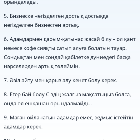
орындалады.
5. Бизнеске негізделген достық достыққа
негізделген бизнестен артық.
6. Адамдармен қарым-қатынас жасай білу – ол қант
немесе кофе сияқты сатып алуға болатын тауар.
Сондықтан мен сондай қабілетке дүниедегі басқа
нәрселерден артық төлеймін.
7. Әзіл айту мен қарыз алу кенет болу керек.
8. Егер бай болу Сіздің жалғыз мақсатыңыз болса,
онда ол ешқашан орындалмайды.
9. Маған ойланатын адамдар емес, жұмыс істейтін
адамдар керек.