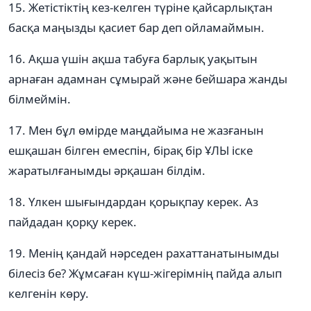
15. Жетістіктің кез-келген түріне қайсарлықтан
басқа маңызды қасиет бар деп ойламаймын.
16. Ақша үшін ақша табуға барлық уақытын
арнаған адамнан сұмырай және бейшара жанды
білмеймін.
17. Мен бұл өмірде маңдайыма не жазғанын
ешқашан білген емеспін, бірақ бір ҰЛЫ іске
жаратылғанымды әрқашан білдім.
18. Үлкен шығындардан қорықпау керек. Аз
пайдадан қорқу керек.
19. Менің қандай нәрседен рахаттанатынымды
білесіз бе? Жұмсаған күш-жігерімнің пайда алып
келгенін көру.