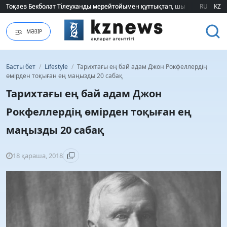
Тоқаев Бекболат Тілеуханды мерейтойымен құттықтап, шығармашылық т
Тоқаев Бекболат Тілеуханды мерейтойымен құттықтап, шығармашылық т
RU
KZ
МӘЗІР
Басты бет
/
Lifestyle
/
Тарихтағы ең бай адам Джон Рокфеллердің
өмірден тоқыған ең маңызды 20 сабақ
Тарихтағы ең бай адам Джон
Рокфеллердің өмірден тоқыған ең
маңызды 20 сабақ
18 қараша, 2018