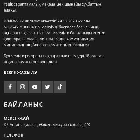
Үздік сараптамалық мақала мен шынайы сұқбаттың
алаңы.
KZNEWS.KZ ақпарат агенттігі 29.12.2023 жылғы
№KZ64VPY00084819 Мерзімді баспасөз басылымын,
ақпараттық агенттікті және желілік басылымды есепке
қою туралы куәлігі, Ақпарат және коммуникация
министрлігінің Ақпарат комитетімен берілген.
Бұл желілік ресурстың ақпараттық өнімдері 18 жастан
асқан азаматтарға арналған.
БІЗГЕ ЖАЗЫЛУ
БАЙЛАНЫС
МЕКЕН-ЖАЙ
ҚР, Астана қаласы, Әбікен Бектұров көшесі, 4/3
ТЕЛЕФОН