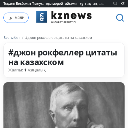
Тоқаев Бекболат Тілеуханды мерейтойымен құттықтап, шығармашылық т
Тоқаев Бекболат Тілеуханды мерейтойымен құттықтап, шығармашылық т
RU
KZ
МӘЗІР
Басты бет
/
#джон рокфеллер цитаты на казахском
#джон рокфеллер цитаты
на казахском
Жалпы:
1
жаңалық