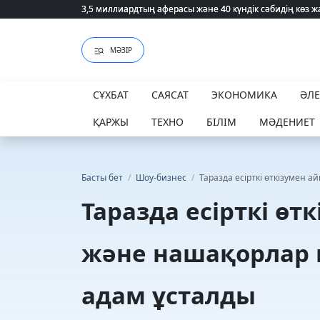
3,5 миллиардтың аферасы және 40 күндік сәбидің көз
3,5 миллиардтың аферасы және 40 күндік сәбидің көз
МӘЗІР
СҰХБАТ
САЯСАТ
ЭКОНОМИКА
ӘЛ
ҚАРЖЫ
ТЕХНО
БІЛІМ
МӘДЕНИЕТ
Басты бет
/
Шоу-бизнес
/
Таразда есірткі өткізумен 
Таразда есірткі ө
және нашақорлар 
адам ұсталды