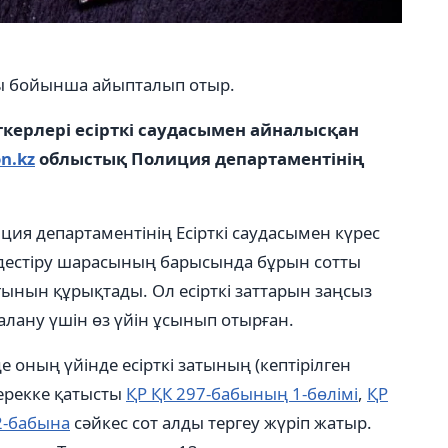
бы бойынша айыпталып отыр.
ерлері есірткі саудасымен айналысқан
n.kz
облыстық Полиция департаментінің
ия департаментінің Есірткі саудасымен күрес
дестіру шарасының барысында бұрын сотты
ғынын құрықтады. Ол есірткі заттарын заңсыз
алану үшін өз үйін ұсынып отырған.
е оның үйінде есірткі затының (кептірілген
ерекке қатысты
ҚР ҚК 297-бабының 1-бөлімі
,
ҚР
2-бабына
сәйкес сот алды тергеу жүріп жатыр.