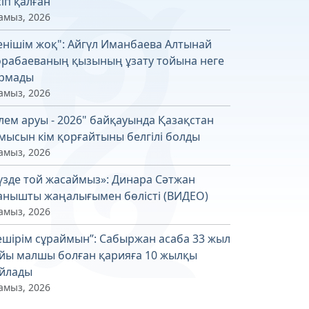
сіп қалған
амыз, 2026
енішім жоқ": Айгүл Иманбаева Алтынай
рабаеваның қызының ұзату тойына неге
рмады
амыз, 2026
лем аруы - 2026" байқауында Қазақстан
мысын кім қорғайтыны белгілі болды
амыз, 2026
үзде той жасаймыз»: Динара Сәтжан
анышты жаңалығымен бөлісті (ВИДЕО)
амыз, 2026
ешірім сұраймын”: Сабыржан асаба 33 жыл
йы малшы болған қарияға 10 жылқы
йлады
амыз, 2026