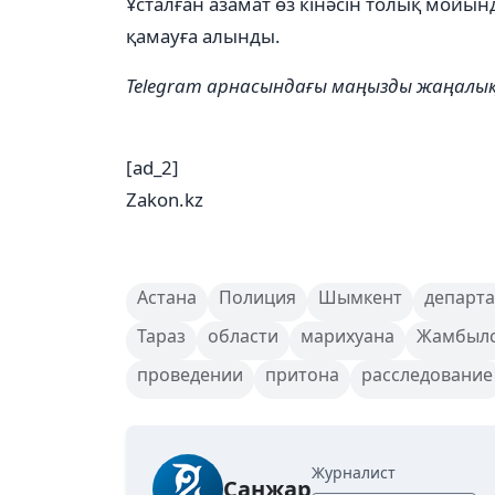
Ұсталған азамат өз кінәсін толық мойын
қамауға алынды.
Telegram арнасындағы маңызды жаңал
[ad_2]
Zakon.kz
Астана
Полиция
Шымкент
департа
Тараз
области
марихуана
Жамбыл
проведении
притона
расследование
Журналист
Санжар