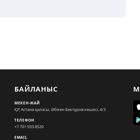
БАЙЛАНЫС
М
МЕКЕН-ЖАЙ
ҚР, Астана қаласы, Әбікен Бектұров көшесі, 4/3
ТЕЛЕФОН
+7 701 933 8520
EMAIL