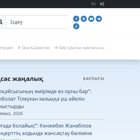
RU
KZ
йттан іздеу
итуция
# Таза Қазақстан
# Таяу Шығыс қақтығысы
қсас жаңалық
БАРЛЫҒЫ
рқайсысының өмірімде өз орны бар”:
кболат Тілеухан халыққа үш әйелін
ныстырды
амыз, 2026
ұғада болайық!”: Кенжебек Жанәбілов
нцерттің алдында жансақтау бөліміне