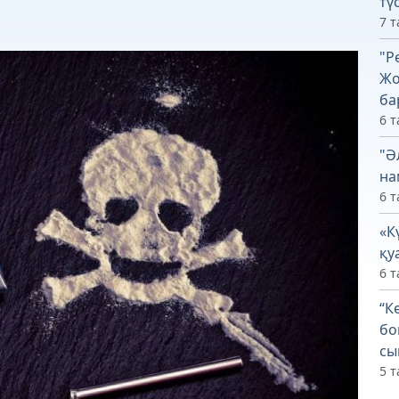
тү
7 т
"Р
Жо
ба
6 т
"Ә
на
6 т
«К
қу
6 т
“К
бо
сы
5 т