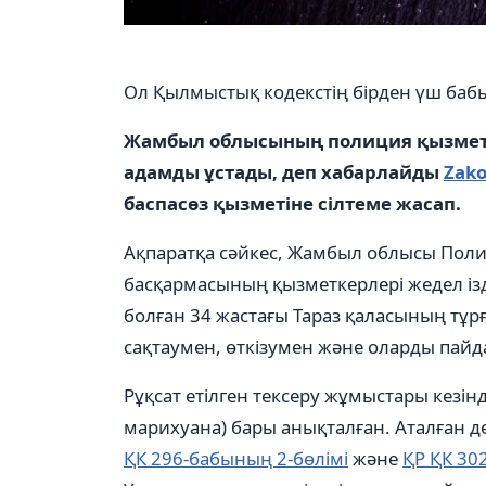
Ол Қылмыстық кодекстің бірден үш ба
Жамбыл облысының полиция қызметк
адамды ұстады, деп хабарлайды
Zako
баспасөз қызметіне сілтеме жасап.
Ақпаратқа сәйкес, Жамбыл облысы Полиц
басқармасының қызметкерлері жедел із
болған 34 жастағы Тараз қаласының тұр
сақтаумен, өткізумен және оларды пайд
Рұқсат етілген тексеру жұмыстары кезінд
марихуана) бары анықталған. Аталған д
ҚК 296-бабының 2-бөлімі
және
ҚР ҚК 30