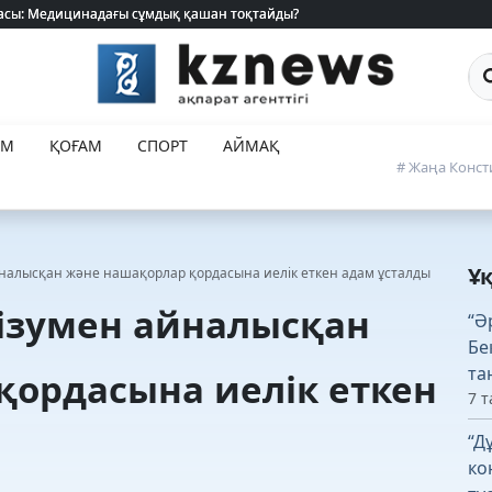
 жасы: Медицинадағы сұмдық қашан тоқтайды?
 жасы: Медицинадағы сұмдық қашан тоқтайды?
Са
ЕМ
ҚОҒАМ
СПОРТ
АЙМАҚ
# Жаңа Конст
Ұ
айналысқан және нашақорлар қордасына иелік еткен адам ұсталды
ткізумен айналысқан
“Ә
Бе
та
қордасына иелік еткен
7 т
“Д
ко