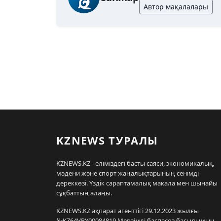
Автор мақалалары
KZNEWS ТУРАЛЫ
KZNEWS.KZ - еліміздегі басты саяси, экономикалық,
мәдени және спорт жаңалықтарының сенімді
дереккөзі. Үздік сараптамалық мақала мен шынайы
сұқбаттың алаңы.
KZNEWS.KZ ақпарат агенттігі 29.12.2023 жылғы
№KZ64VPY00084819 Мерзімді баспасөз басылымын,