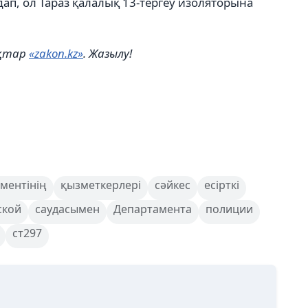
дап, ол Тараз қалалық 13-тергеу изоляторына
ықтар
«zakon.kz»
. Жазылу!
ментінің
қызметкерлері
сәйкес
есірткі
ской
саудасымен
Департамента
полиции
ст297