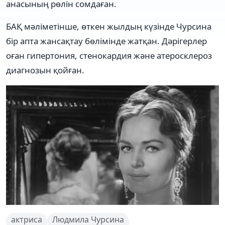
анасының рөлін сомдаған.
БАҚ мәліметінше, өткен жылдың күзінде Чурсина
бір апта жансақтау бөлімінде жатқан. Дәрігерлер
оған гипертония, стенокардия және атеросклероз
диагнозын қойған.
актриса
Людмила Чурсина