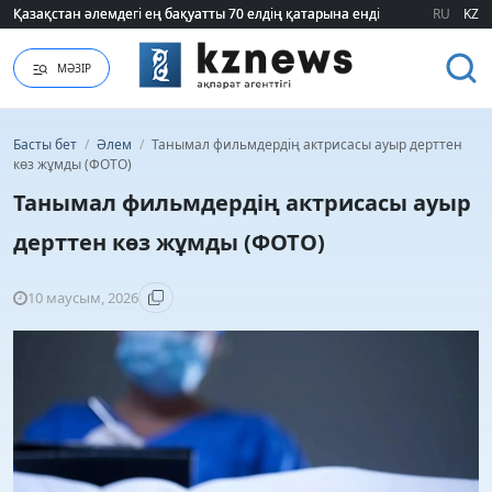
Қазақстан әлемдегі ең бақуатты 70 елдің қатарына енді
Қазақстан әлемдегі ең бақуатты 70 елдің қатарына енді
RU
KZ
МӘЗІР
Басты бет
/
Әлем
/
Танымал фильмдердің актрисасы ауыр дерттен
көз жұмды (ФОТО)
Танымал фильмдердің актрисасы ауыр
дерттен көз жұмды (ФОТО)
10 маусым, 2026