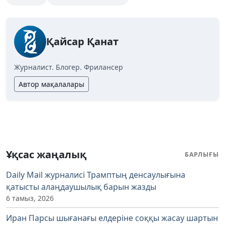
Қайсар Қанат
Журналист. Блогер. Фрилансер
Автор мақалалары
Ұқсас жаңалық
БАРЛЫҒЫ
Daily Mail журналисі Трамптың денсаулығына
қатысты алаңдаушылық барын жазды
6 тамыз, 2026
Иран Парсы шығанағы елдеріне соққы жасау шартын