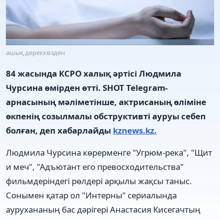
ашық дереккөзден
84 жасында КСРО халық әртісі Людмила
Чурсина өмірден өтті. SHOT Telegram-
арнасының мәліметінше, актрисаның өліміне
өкпенің созылмалы обструктивті ауруы себеп
болған, деп хабарлайды
kznews.kz.
Людмила Чурсина көрерменге "Угрюм-река", "Щит
и меч", "Адъютант его превосходительства"
фильмдеріндегі рөлдері арқылы жақсы таныс.
Сонымен қатар ол "Интерны" сериалында
аурухананың бас дәрігері Анастасия Кисегачтың