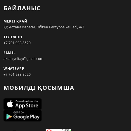
БАЙЛАНЫС
МЕКЕН-ЖАЙ
ҚР, Астана қаласы, Әбікен Бектұров көшесі, 4/3
ТЕЛЕФОН
+7 701 933 8520
EMAIL
aktan.yeltay@gmail.com
WHATSAPP
+7 701 933 8520
МОБИЛДІ ҚОСЫМША