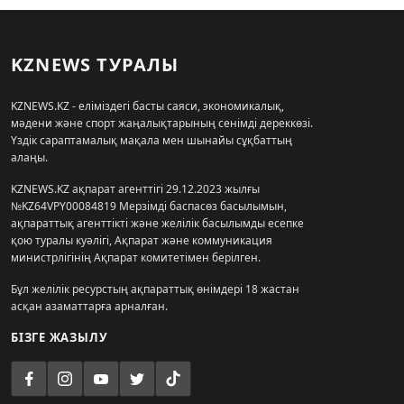
KZNEWS ТУРАЛЫ
KZNEWS.KZ - еліміздегі басты саяси, экономикалық,
мәдени және спорт жаңалықтарының сенімді дереккөзі.
Үздік сараптамалық мақала мен шынайы сұқбаттың
алаңы.
KZNEWS.KZ ақпарат агенттігі 29.12.2023 жылғы
№KZ64VPY00084819 Мерзімді баспасөз басылымын,
ақпараттық агенттікті және желілік басылымды есепке
қою туралы куәлігі, Ақпарат және коммуникация
министрлігінің Ақпарат комитетімен берілген.
Бұл желілік ресурстың ақпараттық өнімдері 18 жастан
асқан азаматтарға арналған.
БІЗГЕ ЖАЗЫЛУ