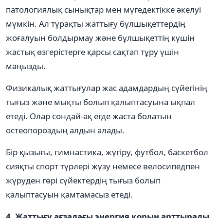
патологиялық сынықтар мен мүгедектікке әкелуі
мүмкін. Ал тұрақты жаттығу бұлшықеттердің
жоғалуын болдырмау және бұлшықеттің күшін
жастық өзгерістерге қарсы сақтап тұру үшін
маңызды.
Физикалық жаттығулар жас адамдардың сүйегінің
тығыз және мықты болып қалыптасуына ықпал
етеді. Олар сондай-ақ егде жаста болатын
остеопороздың алдын алады.
Бір қызығы, гимнастика, жүгіру, футбол, баскетбол
сияқты спорт түрлері жүзу немесе велосипедпен
жүруден гөрі сүйектердің тығыз болып
қалыптасуын қамтамасыз етеді.
4. Жаттығу ағзадағы энергия қорын арттырады