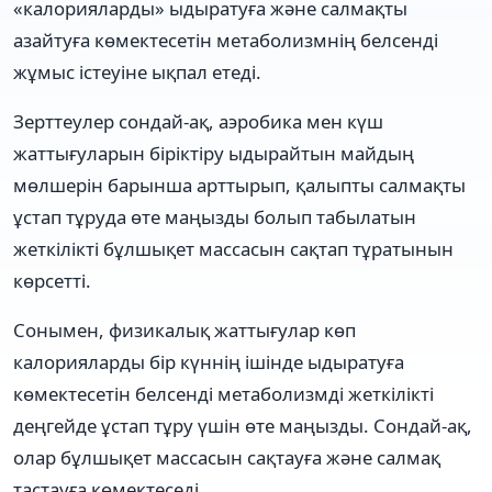
«калорияларды» ыдыратуға және салмақты
азайтуға көмектесетін метаболизмнің белсенді
жұмыс істеуіне ықпал етеді.
Зерттеулер сондай-ақ, аэробика мен күш
жаттығуларын біріктіру ыдырайтын майдың
мөлшерін барынша арттырып, қалыпты салмақты
ұстап тұруда өте маңызды болып табылатын
жеткілікті бұлшықет массасын сақтап тұратынын
көрсетті.
Сонымен, физикалық жаттығулар көп
калорияларды бір күннің ішінде ыдыратуға
көмектесетін белсенді метаболизмді жеткілікті
деңгейде ұстап тұру үшін өте маңызды. Сондай-ақ,
олар бұлшықет массасын сақтауға және салмақ
тастауға көмектеседі.