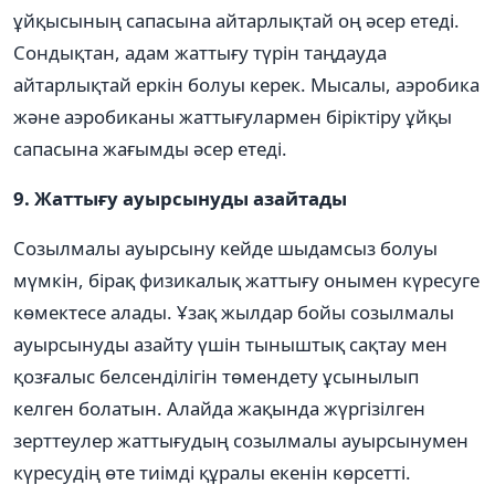
ұйқысының сапасына айтарлықтай оң әсер етеді.
Сондықтан, адам жаттығу түрін таңдауда
айтарлықтай еркін болуы керек. Мысалы, аэробика
және аэробиканы жаттығулармен біріктіру ұйқы
сапасына жағымды әсер етеді.
9. Жаттығу ауырсынуды азайтады
Созылмалы ауырсыну кейде шыдамсыз болуы
мүмкін, бірақ физикалық жаттығу онымен күресуге
көмектесе алады. Ұзақ жылдар бойы созылмалы
ауырсынуды азайту үшін тыныштық сақтау мен
қозғалыс белсенділігін төмендету ұсынылып
келген болатын. Алайда жақында жүргізілген
зерттеулер жаттығудың созылмалы ауырсынумен
күресудің өте тиімді құралы екенін көрсетті.