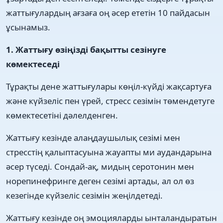
жаттығулардың ағзаға оң әсер ететін 10 пайдасын
ұсынамыз.
1. Жаттығу өзіңізді бақытты сезінуге
көмектеседі
Тұрақты дене жаттығулары көңіл-күйді жақсартуға
және күйзеліс пен үрей, стресс сезімін төмендетуге
көмектесетіні дәлелденген.
Жаттығу кезінде алаңдаушылық сезімі мен
стресстің қалыптасуына жауапты ми аудандарына
әсер түседі. Сондай-ақ, мидың серотонин мен
норепинефринге деген сезімі артады, ал ол өз
кезегінде күйзеліс сезімін жеңілдетеді.
Жаттығу кезінде оң эмоцияларды ынталандыратын