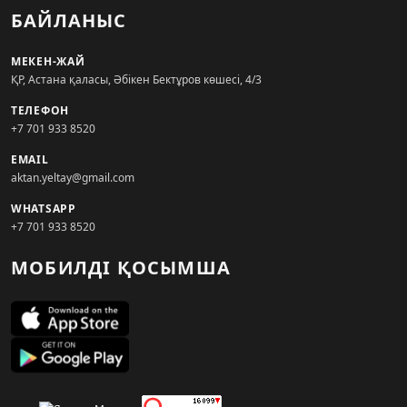
БАЙЛАНЫС
МЕКЕН-ЖАЙ
ҚР, Астана қаласы, Әбікен Бектұров көшесі, 4/3
ТЕЛЕФОН
+7 701 933 8520
EMAIL
aktan.yeltay@gmail.com
WHATSAPP
+7 701 933 8520
МОБИЛДІ ҚОСЫМША