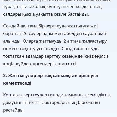
тұрақты физикалық күш түспеген кезде, оның
салдары қысқа уақытта сезіле бастайды.
Сондай-ақ, тағы бір зерттеуде жаттығуға жиі
баратын 26 сау ер адам мен әйелден сауалнама
алынды. Оларға жаттығуды 2 аптаға жалғастыру
немесе тоқтату ұсынылды. Сонда жаттығуды
тоқтатқан адамдар зерттеу кезеңінде жиі көңілсіз
көңіл-күйде жүргендерін атап өтті.
2. Жаттығулар артық салмақтан арылуға
көмектеседі
Көптеген зерттеулер гиподинамияның семіздіктің
дамуының негізгі факторларының бірі екенін
растайды.