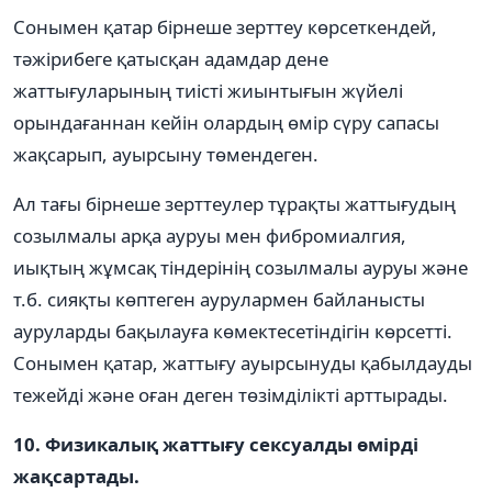
Сонымен қатар бірнеше зерттеу көрсеткендей,
тәжірибеге қатысқан адамдар дене
жаттығуларының тиісті жиынтығын жүйелі
орындағаннан кейін олардың өмір сүру сапасы
жақсарып, ауырсыну төмендеген.
Ал тағы бірнеше зерттеулер тұрақты жаттығудың
созылмалы арқа ауруы мен фибромиалгия,
иықтың жұмсақ тіндерінің созылмалы ауруы және
т.б. сияқты көптеген аурулармен байланысты
ауруларды бақылауға көмектесетіндігін көрсетті.
Сонымен қатар, жаттығу ауырсынуды қабылдауды
тежейді және оған деген төзімділікті арттырады.
10. Физикалық жаттығу сексуалды өмірді
жақсартады.