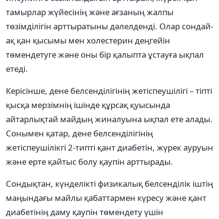
тамырлар жүйесінің және ағзаның жалпы
төзімділігін арттыратыны дәлелденді. Олар сондай-
ақ қан қысымы мен холестерин деңгейін
төмендетуге және оны бір қалыпта ұстауға ықпал
етеді.
Керісінше, дене белсенділігінің жетіспеушілігі – тіпті
қысқа мерзімнің ішінде құрсақ қуысында
айтарлықтай майдың жиналуына ықпал ете алады.
Сонымен қатар, дене белсенділігінің
жетіспеушілікгі 2-типті қант диабетін, жүрек ауруын
және ерте қайтыс болу қаупін арттырады.
Сондықтан, күнделікті физикалық белсенділік іштің
маңындағы майлы қабаттармен күресу және қант
диабетінің даму қаупін төмендету үшін