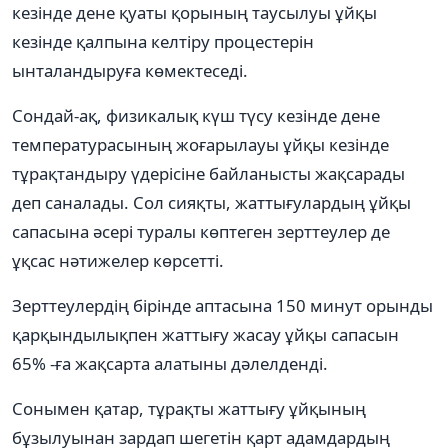
кезінде дене қуаты қорының таусылуы ұйқы
кезінде қалпына келтіру процестерін
ынталандыруға көмектеседі.
Сондай-ақ, физикалық күш түсу кезінде дене
температурасының жоғарылауы ұйқы кезінде
тұрақтандыру үдерісіне байланысты жақсарады
деп саналады. Сол сияқты, жаттығулардың ұйқы
сапасына әсері туралы көптеген зерттеулер де
ұқсас нәтижелер көрсетті.
Зерттеулердің бірінде аптасына 150 минут орынды
қарқындылықпен жаттығу жасау ұйқы сапасын
65% -ға жақсарта алатыны дәлелденді.
Сонымен қатар, тұрақты жаттығу ұйқының
бұзылуынан зардап шегетін қарт адамдардың