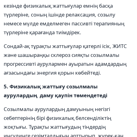
кезінде физикалық жаттығулар емнің басқа
түрлеріне, соның ішінде релаксация, созылу
немесе мүлде емделмеген пассивті терапияның
түрлеріне қарағанда тиімдірек.
Сондай-ақ тұрақты жаттығулар қатерлі ісік, ЖИТС
және шашыраңқы склероз сияқты созылмалы
прогрессивті аурулармен ауыратын адамдардың
ағзасындағы энергия қорын көбейтеді.
5. Физикалық жаттығу созылмалы
аурулардың даму қаупін төмендетеді
Созылмалы аурулардың дамуының негізгі
себептерінің бірі физикалық белсенділіктің
жоқтығы. Тұрақты жаттығудың тіндердің
инсулинге сезімталдығын арттырып, жүрек-қан