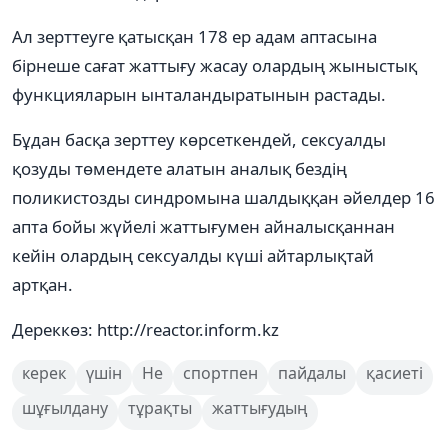
Ал зерттеуге қатысқан 178 ер адам аптасына
бірнеше сағат жаттығу жасау олардың жыныстық
функцияларын ынталандыратынын растады.
Бұдан басқа зерттеу көрсеткендей, сексуалды
қозуды төмендете алатын аналық бездің
поликистозды синдромына шалдыққан әйелдер 16
апта бойы жүйелі жаттығумен айналысқаннан
кейін олардың сексуалды күші айтарлықтай
артқан.
Дереккөз: http://reactor.inform.kz
керек
үшін
Не
спортпен
пайдалы
қасиеті
шұғылдану
тұрақты
жаттығудың