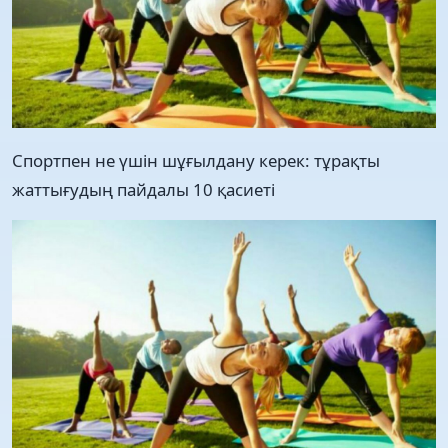
Спортпен не үшін шұғылдану керек: тұрақты
жаттығудың пайдалы 10 қасиеті