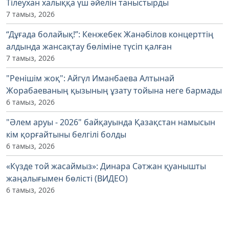
Тілеухан халыққа үш әйелін таныстырды
7 тамыз, 2026
“Дұғада болайық!”: Кенжебек Жанәбілов концерттің
алдында жансақтау бөліміне түсіп қалған
7 тамыз, 2026
"Ренішім жоқ": Айгүл Иманбаева Алтынай
Жорабаеваның қызының ұзату тойына неге бармады
6 тамыз, 2026
"Әлем аруы - 2026" байқауында Қазақстан намысын
кім қорғайтыны белгілі болды
6 тамыз, 2026
«Күзде той жасаймыз»: Динара Сәтжан қуанышты
жаңалығымен бөлісті (ВИДЕО)
6 тамыз, 2026