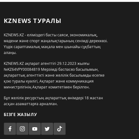
KZNEWS ТУРАЛЫ
KZNEWS.KZ - еліміздегі басты саяси, экономикалық,
мәдени және спорт жаңалықтарының сенімді дереккөзі.
Үздік сараптамалық мақала мен шынайы сұқбаттың
алаңы.
KZNEWS.KZ ақпарат агенттігі 29.12.2023 жылғы
№KZ64VPY00084819 Мерзімді баспасөз басылымын,
ақпараттық агенттікті және желілік басылымды есепке
қою туралы куәлігі, Ақпарат және коммуникация
министрлігінің Ақпарат комитетімен берілген.
Бұл желілік ресурстың ақпараттық өнімдері 18 жастан
асқан азаматтарға арналған.
БІЗГЕ ЖАЗЫЛУ