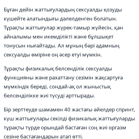
Бұған дейін жаттығулардың сексуалды қозуды
күшейте алатындығы дәлелденген болатын.
Тұрақты жаттығулар жүрек-тамыр жүйесін, қан
айналымы мен икемділікті және бұлшықет
тонусын нығайтады. Ал мұның бәрі адамның
сексуалды өміріне оң әсер етуі мүмкін.
Тұрақты физикалық белсенділік сексуалды
функцияны және рахаттану сезімін жақсартуға
мүмкіндік береді, сондай-ақ ол жыныстық
белсенділікке жиі түсуді арттырады.
Бір зерттеуде шамамен 40 жастағы әйелдер спринт,
күш жаттығулары секілді физикалық жаттығуларды
тұрақты түрде орындай бастаған соң жиі оргазм
сезіне бастағандарын атап өтті.