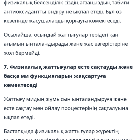
физикалық белсенділік сіздің ағзаңыздың табиғи
антиоксидантты өндіруіне ықпал етеді. Бұл өз
кезегінде жасушаларды қорғауға көмектеседі.
Осылайша, осындай жаттығулар терідегі қан
ағымын ынталандырады және жас өзгерістеріне
жол бермейді.
7. Физикалық жаттығулар есте сақтауды және
басқа ми функцияларын жақсартуға
көмектеседі
Жаттығу мидың жұмысын ынталандыруға және
есте сақтау мен ойлау процестерінің сақталуына
ықпал етеді.
Бастапқыда физикалық жаттығулар жүректің