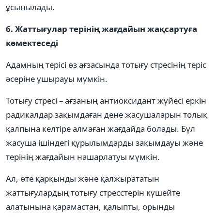
ұсынылады.
6. Жаттығулар терінің жағдайын жақсартуға
көмектеседі
Адамның терісі өз ағзасында тотығу стресінің теріс
әсеріне ұшырауы мүмкін.
Тотығу стресі – ағзаның антиоксидант жүйесі еркін
радикалдар зақымдаған дене жасушаларын толық
қалпына келтіре алмаған жағдайда болады. Бұл
жасуша ішіндегі құрылымдарды зақымдауы және
терінің жағдайын нашарлатуы мүмкін.
Ал, өте қарқынды және қалжырататын
жаттығулардың тотығу стресстерін күшейте
алатынына қарамастан, қалыпты, орынды