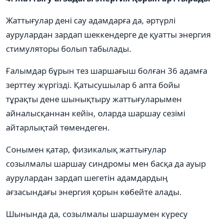
Жаттығулар дені сау адамдарға да, әртүрлі
аурулардан зардап шеккендерге де қуатты энергия
стимуляторы болып табылады.
Ғалымдар бұрын тез шаршағыш болған 36 адамға
зерттеу жүргізді. Қатысушылар 6 апта бойы
тұрақты дене шынықтыру жаттығуларымен
айналысқаннан кейін, оларда шаршау сезімі
айтарлықтай төмендеген.
Сонымен қатар, физикалық жаттығулар
созылмалы шаршау синдромы мен басқа да ауыр
аурулардан зардап шегетін адамдардың
ағзасындағы энергия қорын көбейте алады.
Шынында да, созылмалы шаршаумен күресу