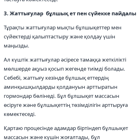
3. Жаттығулар бұлшық ет пен сүйекке пайдалы
Тұрақты жаттығулар мықты бұлшықеттер мен
сүйектерді қалыптастыру және қолдау үшін
маңызды.
Ал күштік жаттығулар әсіресе тамаққа жеткілікті
мөлшерде ақуыз қосып жегенде тиімді болады.
Себебі, жаттығу кезінде бұлшық еттердің
аминқышқылдарды қолдануын арттыратын
гормондар бөлінеді. Бұл бұлшықет массасын
өсіруге және бұлшықеттің төзімділігін арттыруға
көмектеседі.
Қартаю процесінде адамдар біртіндеп бұлшықет
массасын және күшін жоғалтады, бұл