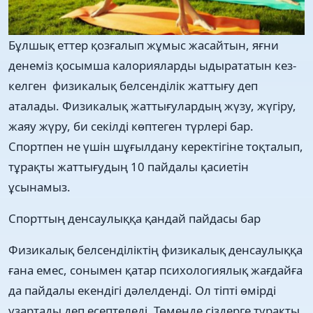
Бұлшық еттер қозғалып жұмыс жасайтын, яғни
денеміз қосымша калорияларды ыдырататын кез-
келген физикалық белсенділік жаттығу деп
аталады. Физикалық жаттығулардың жүзу, жүгіру,
жаяу жүру, би секілді көптеген түрлері бар.
Спортпен не үшін шұғылдану керектігіне тоқталып,
тұрақты жаттығудың 10 пайдалы қасиетін
ұсынамыз.
Спорттың денсаулыққа қандай пайдасы бар
Физикалық белсенділіктің физикалық денсаулыққа
ғана емес, сонымен қатар психологиялық жағдайға
да пайдалы екендігі дәлелденді. Ол тіпті өмірді
ұзартады деп есептеледі. Төменде сіздерге тұрақты