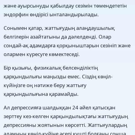
және ауырсынуды қабылдау сезімін төмендететін
эндорфин өндірісі ынталандырылады.
Сонымен қатар, жаттығудың алаңдаушылық
белгілерін азайтатыны да дәлелденді. Олар
сондай-ақ адамдарға қорқыныштарын сезініп және
олармен күресуге көмектеседі.
Бір қызығы, физикалық белсенділіктің
қарқындылығы маңызды емес. Сіздің көңіл-
күйіңізге оң нәтиже беру жаттығу
қарқындылығына қарамайды.
Ал депрессияға шалдыққан 24 әйел қатысқан
зерттеу кез-келген қарқындылықтағы жаттығудың
депрессияны жоятынын көрсетті. Жаттығулардың
адамның көңіл-күйіне әсері күшті болғаны сонша,