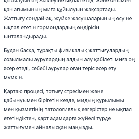
қысылуының жиілеуіне ықпал етеді және онымен
қан ағымының миға құйылуын жақсартады.
Жаттығу сондай-ақ, жүйке жасушаларының өсуіне
ықпал ететін гормондардың өндірісін
ынталандырады.
Бұдан басқа, тұрақты физикалық жаттығулардың
созылмалы аурулардың алдын алу қабілеті миға оң
әсер етеді, себебі аурулар оған теріс әсер етуі
мүмкін.
Қартаю процесі, тотығу стресімен және
қабынуымен бірігетін кезде, мидың құрылымы
мен қызметінің патологиялық өзгерістеріне ықпал
ететіндіктен, қарт адамдарға жүйелі түрде
жаттығумен айналысқан маңызды.