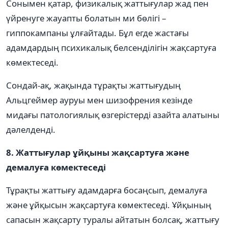
Сонымен қатар, физикалық жаттығулар жад пен
үйренуге жауапты болатын ми бөлігі –
гиппокампаны ұлғайтады. Бұл егде жастағы
адамдардың психикалық белсенділігін жақсартуға
көмектеседі.
Сондай-ақ, жақында тұрақты жаттығудың
Альцгеймер ауруы мен шизофрения кезінде
мидағы патологиялық өзгерістерді азайта алатыны
дәлелденді.
8. Жаттығулар ұйқыны жақсартуға және
демалуға көмектеседі
Тұрақты жаттығу адамдарға босаңсып, демалуға
және ұйқысын жақсартуға көмектеседі. Ұйқының
сапасын жақсарту туралы айтатын болсақ, жаттығу