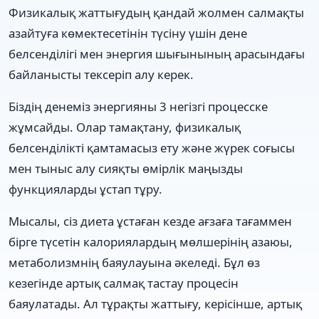
Физикалық жаттығудың қандай жолмен салмақты
азайтуға көмектесетінін түсіну үшін дене
белсенділігі мен энергия шығынының арасындағы
байланысты тексеріп алу керек.
Біздің денеміз энергияны 3 негізгі процесске
жұмсайды. Олар тамақтану, физикалық
белсенділікті қамтамасыз ету және жүрек соғысы
мен тыныс алу сияқты өмірлік маңызды
функцияларды ұстап тұру.
Мысалы, сіз диета ұстаған кезде ағзаға тағаммен
бірге түсетін калориялардың мөлшерінің азаюы,
метаболизмнің баяулауына әкеледі. Бұл өз
кезегінде артық салмақ тастау процесін
баяулатады. Ал тұрақты жаттығу, керісінше, артық