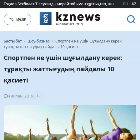
Тоқаев Бекболат Тілеуханды мерейтойымен құттықтап, шығармашылық т
Тоқаев Бекболат Тілеуханды мерейтойымен құттықтап, шығармашылық т
RU
KZ
МӘЗІР
Басты бет
/
Шоу-бизнес
/
Спортпен не үшін шұғылдану керек:
тұрақты жаттығудың пайдалы 10 қасиеті
Спортпен не үшін шұғылдану керек:
тұрақты жаттығудың пайдалы 10
қасиеті
4 ақпан, 2019