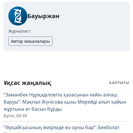
Бауыржан
Журналист
Автор мақалалары
Ұқсас жаңалық
БАРЛЫҒЫ
“Заманбек Нұрқаділовтің қазасынан кейін алғаш
баруы”: Мақпал Жүнісова қызы Мерейді алып қайын
жұртына ат басын бұрды
Бүгін, 09:39
“Әрқайсысының өмірімде өз орны бар”: Бекболат