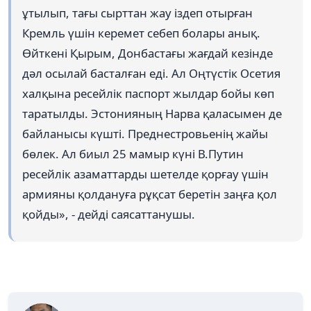
ұтылып, тағы сырттан жау іздеп отырған
Кремль үшін керемет себеп болары анық.
Өйткені Қырым, Донбастағы жағдай кезінде
дәл осылай басталған еді. Ал Оңтүстік Осетия
халқына ресейлік паспорт жылдар бойы көп
таратылды. Эстонияның Нарва қаласымен де
байланысы күшті. Преднестровьенің жайы
бөлек. Ал биыл 25 мамыр күні В.Путин
ресейлік азаматтарды шетелде қорғау үшін
армияны қолдануға рұқсат беретін заңға қол
қойды», - дейді саясаттанушы.