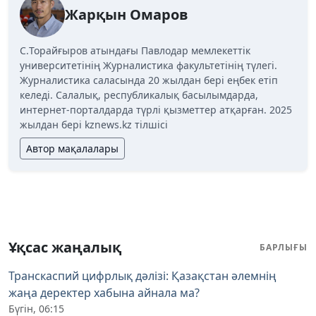
Жарқын Омаров
C.Торайғыров атындағы Павлодар мемлекеттік
университетінің Журналистика факультетінің түлегі.
Журналистика саласында 20 жылдан бері еңбек етіп
келеді. Салалық, республикалық басылымдарда,
интернет-порталдарда түрлі қызметтер атқарған. 2025
жылдан бері kznews.kz тілшісі
Автор мақалалары
Ұқсас жаңалық
БАРЛЫҒЫ
Транскаспий цифрлық дәлізі: Қазақстан әлемнің
жаңа деректер хабына айнала ма?
Бүгін, 06:15