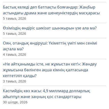
Бастық келеді деп батпақты бояғандар: Жаңбыр
астындағы драма және шенеуніктердің масқарасы
5 тамыз, 2026
Өзіміздің өндіріс шикізат шынжырын үзе ала ма?
5 тамыз, 2026
Оян, отандық өндіруші: Үкіметтің үміті мен сенімі
ақтала ма?
4 тамыз, 2026
«Не айтқанымды істе, не жұмыстан кет!»: Жөндеу
жұмысына бөлінген ақша кімнің қалтасында
кептетіліп қалды?
3 тамыз, 2026
Каспийдің көз жасы: 4,9 миллиард долларлық
айыппұл және заңның қос стандарттары
30 шілде, 2026