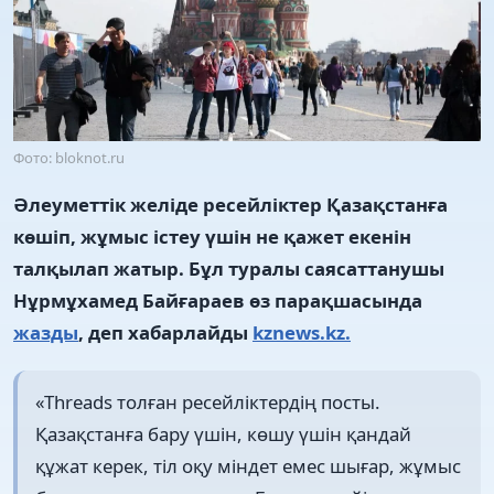
Фото: bloknot.ru
Әлеуметтік желіде ресейліктер Қазақстанға
көшіп, жұмыс істеу үшін не қажет екенін
талқылап жатыр. Бұл туралы саясаттанушы
Нұрмұхамед Байғараев өз парақшасында
жазды
, деп хабарлайды
kznews.kz.
«Threads толған ресейліктердің посты.
Қазақстанға бару үшін, көшу үшін қандай
құжат керек, тіл оқу міндет емес шығар, жұмыс