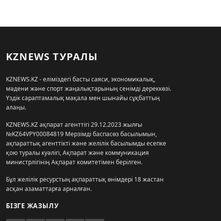
KZNEWS ТУРАЛЫ
KZNEWS.KZ - еліміздегі басты саяси, экономикалық,
мәдени және спорт жаңалықтарының сенімді дереккөзі.
Үздік сараптамалық мақала мен шынайы сұқбаттың
алаңы.
KZNEWS.KZ ақпарат агенттігі 29.12.2023 жылғы
№KZ64VPY00084819 Мерзімді баспасөз басылымын,
ақпараттық агенттікті және желілік басылымды есепке
қою туралы куәлігі, Ақпарат және коммуникация
министрлігінің Ақпарат комитетімен берілген.
Бұл желілік ресурстың ақпараттық өнімдері 18 жастан
асқан азаматтарға арналған.
БІЗГЕ ЖАЗЫЛУ