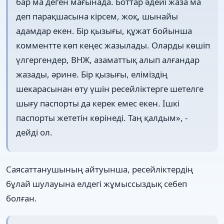
бар ма деген мағынада. Боттар әдейі жаза ма
деп парақшасына кірсем, жоқ, шынайы
адамдар екен. Бір қызығы, құжат бойынша
комментте көп кеңес жазылады. Оларды көшіп
үлгергендер, ВНЖ, азаматтық алып алғандар
жазады, әрине. Бір қызығы, еліміздің
шекарасынан өту үшін ресейліктерге шетелге
шығу паспорты да керек емес екен. Ішкі
паспорты жететін көрінеді. Таң қалдым», -
дейді ол.
Саясаттанушының айтуынша, ресейліктердің
бұлай шулауына елдегі жұмыссыздық себеп
болған.