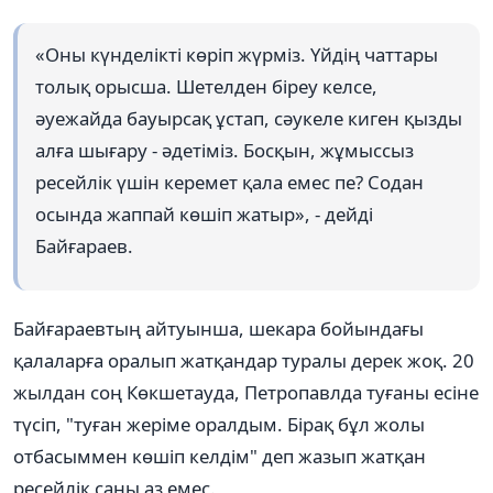
«Оны күнделікті көріп жүрміз. Үйдің чаттары
толық орысша. Шетелден біреу келсе,
әуежайда бауырсақ ұстап, сәукеле киген қызды
алға шығару - әдетіміз. Босқын, жұмыссыз
ресейлік үшін керемет қала емес пе? Содан
осында жаппай көшіп жатыр», - дейді
Байғараев.
Байғараевтың айтуынша, шекара бойындағы
қалаларға оралып жатқандар туралы дерек жоқ. 20
жылдан соң Көкшетауда, Петропавлда туғаны есіне
түсіп, "туған жеріме оралдым. Бірақ бұл жолы
отбасыммен көшіп келдім" деп жазып жатқан
ресейлік саны аз емес.