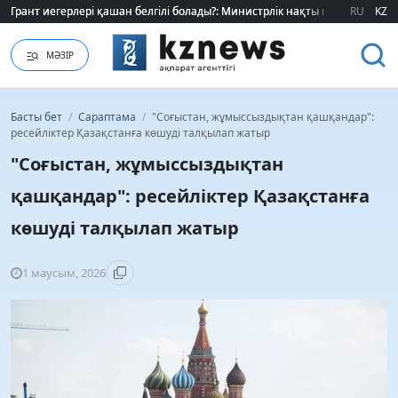
Грант иегерлері қашан белгілі болады?: Министрлік нақты мерзімді атад
Грант иегерлері қашан белгілі болады?: Министрлік нақты мерзімді атад
RU
KZ
МӘЗІР
Басты бет
/
Сараптама
/
"Соғыстан, жұмыссыздықтан қашқандар":
ресейліктер Қазақстанға көшуді талқылап жатыр
"Соғыстан, жұмыссыздықтан
қашқандар": ресейліктер Қазақстанға
көшуді талқылап жатыр
1 маусым, 2026