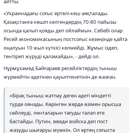
айтты.
«Украинадағы соғыс ертелі-кеш аяқталады.
Қазақстанға көшіп келгендердің 70-80 пайызы
осында қалып қояды деп ойлаймын. Себебі олар
Ресей экономикасының постсоғыс кезеңінде қайта
оңалуын 10 жыл күткісі келмейді. Жұмыс іздеп,
тентіреп жүруді қаламайды», - дейді ол.
Нұрмұхамед Байғараев ресейліктердің тыныш
жүрмейтін әдетінен қауыптенетінін де жазған.
«Бірақ тыныш жатпау деген әдеті міндетті
түрде оянады. Көрінген жерде өзімен орысша
сөйлеуді, ленталарын тағуды талап ете
бастайды. Путин, введи войска деп пост
жазуды шығаруы мүмкін. Ол ертең соғыста