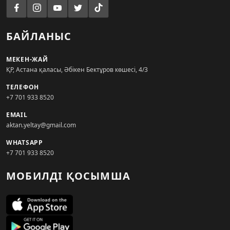
БАЙЛАНЫС
МЕКЕН-ЖАЙ
ҚР, Астана қаласы, Әбікен Бектұров көшесі, 4/3
ТЕЛЕФОН
+7 701 933 8520
EMAIL
aktan.yeltay@gmail.com
WHATSAPP
+7 701 933 8520
МОБИЛДІ ҚОСЫМША