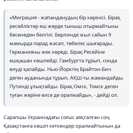
«Миграция - жаһанданудың бір көрінісі. Бірақ
ресейліктер еш жерде тыныш отырмайтыны
бесенеден белгілі. Берлинде жыл сайын 9
мамырда парад жасап, төбелес шығарады.
Германияны жек көреді. Бірақ Ресейіне
ешқашан көшпейді. Гамбургта тұрып, сонда
өлуді қалайды. Нью-Йорктің Брайтон-Бич
деген ауданында тұрып, АҚШ-ты жамандайды.
Путинді ұлықтайды. Бірақ Омск, Томск деген
туған жеріне өлсе де оралмайды», - дейді ол.
Сарапшы Украинадағы соғыс аяқталған соң
Қазақстанға көшіп кеткендер оралмайтынын да