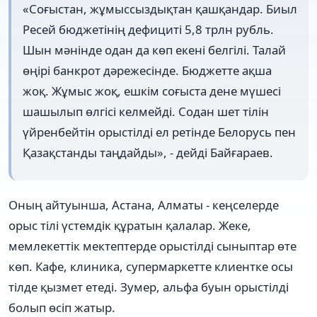
«Соғыстан, жұмыссыздықтан қашқандар. Биыл
Ресей бюджетінің дефициті 5,8 трлн рубль.
Шын мәнінде одан да көп екені белгілі. Талай
өңірі банкрот дәрежесінде. Бюджетте ақша
жоқ. Жұмыс жоқ, ешкім соғыста дене мүшесі
шашылып өлгісі келмейді. Содан шет тілін
үйренбейтін орыстілді ел ретінде Белорусь пен
Қазақстанды таңдайды», ‑ дейді Байғараев.
Оның айтуынша, Астана, Алматы - кеңселерде
орыс тілі үстемдік құратын қалалар. Жеке,
мемлекеттік мектептерде орыстілді сыныптар өте
көп. Кафе, клиника, супермаркетте клиентке осы
тілде қызмет етеді. Зумер, альфа буын орыстілді
болып өсіп жатыр.