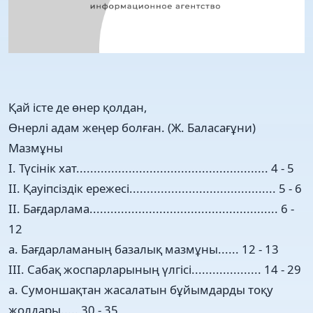
Қай істе де өнер қолдан,
Өнерлі адам жеңер болған. (Ж. Баласағұни)
Мазмұны
І. Түсінік хат....................................................... 4 - 5
ІІ. Қауіпсіздік ережесі.......................................... 5 - 6
ІІ. Бағдарлама...................................................... 6 -
12
а. Бағдарламаның базалық мазмұны...... 12 - 13
ІІІ. Сабақ жоспарларының үлгісі.................... 14 - 29
а. Сумоншақтан жасалатын бұйымдарды тоқу
жолдары..... 30 - 35