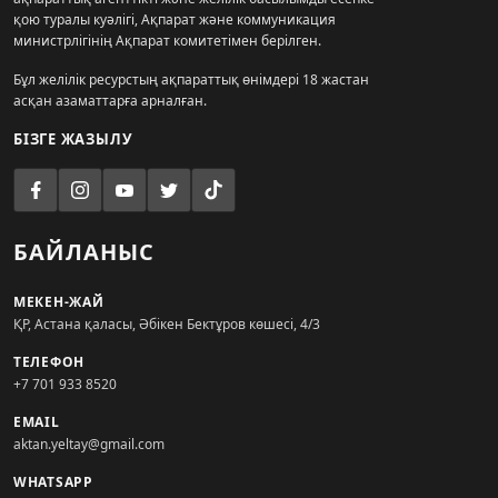
қою туралы куәлігі, Ақпарат және коммуникация
министрлігінің Ақпарат комитетімен берілген.
Бұл желілік ресурстың ақпараттық өнімдері 18 жастан
асқан азаматтарға арналған.
БІЗГЕ ЖАЗЫЛУ
БАЙЛАНЫС
МЕКЕН-ЖАЙ
ҚР, Астана қаласы, Әбікен Бектұров көшесі, 4/3
ТЕЛЕФОН
+7 701 933 8520
EMAIL
aktan.yeltay@gmail.com
WHATSAPP