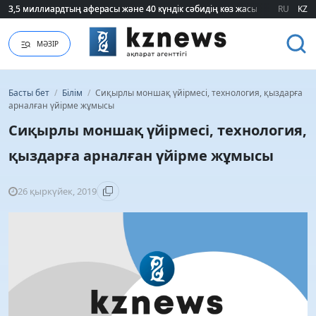
3,5 миллиардтың аферасы және 40 күндік сәбидің көз жасы: Медицинад
3,5 миллиардтың аферасы және 40 күндік сәбидің көз жасы: Медицинад
RU
KZ
МӘЗІР
Басты бет
/
Білім
/
Сиқырлы моншақ үйірмесі, технология, қыздарға
арналған үйірме жұмысы
Сиқырлы моншақ үйірмесі, технология,
қыздарға арналған үйірме жұмысы
26 қыркүйек, 2019