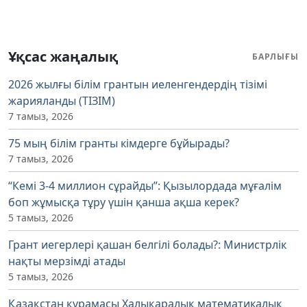
Ұқсас жаңалық
БАРЛЫҒЫ
2026 жылғы білім грантын иеленгендердің тізімі
жарияланды (ТІЗІМ)
7 тамыз, 2026
75 мың білім гранты кімдерге бұйырады?
7 тамыз, 2026
“Кемі 3-4 миллион сұрайды”: Қызылордада мұғалім
боп жұмысқа тұру үшін қанша ақша керек?
5 тамыз, 2026
Грант иегерлері қашан белгілі болады?: Министрлік
нақты мерзімді атады
5 тамыз, 2026
Қазақстан құрамасы Халықаралық математикалық