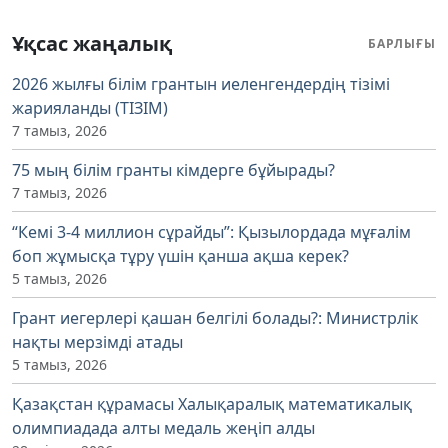
Ұқсас жаңалық
БАРЛЫҒЫ
2026 жылғы білім грантын иеленгендердің тізімі
жарияланды (ТІЗІМ)
7 тамыз, 2026
75 мың білім гранты кімдерге бұйырады?
7 тамыз, 2026
“Кемі 3-4 миллион сұрайды”: Қызылордада мұғалім
боп жұмысқа тұру үшін қанша ақша керек?
5 тамыз, 2026
Грант иегерлері қашан белгілі болады?: Министрлік
нақты мерзімді атады
5 тамыз, 2026
Қазақстан құрамасы Халықаралық математикалық
олимпиадада алты медаль жеңіп алды