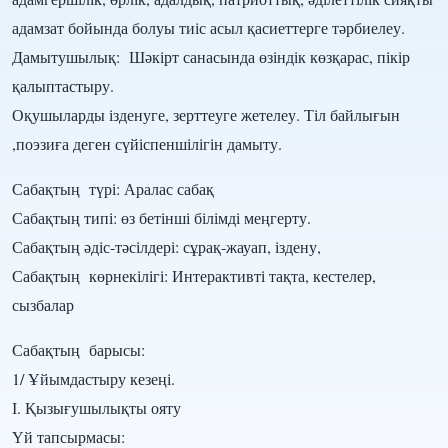
адамзат бойында болуы тиіс асыл қасиеттерге тәрбиелеу.
Дамытушылық: Шәкірт санасында өзіндік көзқарас, пікір
қалыптастыру.
Оқушыларды ізденуге, зерттеуге жетелеу. Тіл байлығын
,поэзиға деген сүйіспеншілігін дамыту.
Сабақтың түрі: Аралас сабақ
Сабақтың типі: өз бетінші білімді меңгерту.
Сабақтың әдіс-тәсілдері: сұрақ-жауап, іздену,
Сабақтың көрнекілігі: Интерактивті тақта, кестелер,
сызбалар
Сабақтың барысы:
1/ Ұйымдастыру кезеңі.
І. Қызығушылықты ояту
Үй тапсырмасы: