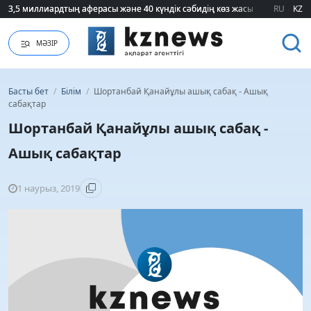
3,5 миллиардтың аферасы және 40 күндік сәбидің көз жасы: Медицинад
3,5 миллиардтың аферасы және 40 күндік сәбидің көз жасы: Медицинад
RU
KZ
МӘЗІР
Басты бет
/
Білім
/
Шортанбай Қанайұлы ашық сабақ - Ашық
сабақтар
Шортанбай Қанайұлы ашық сабақ -
Ашық сабақтар
1 наурыз, 2019