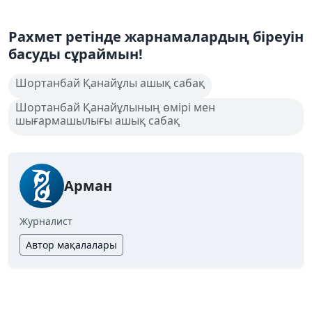
Рахмет ретінде жарнамалардың біреуін
басуды сұраймын!
Шортанбай Қанайұлы ашық сабақ
Шортанбай Қанайұлының өмірі мен
шығармашылығы ашық сабақ
Арман
Журналист
Автор мақалалары