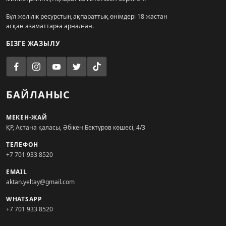
Бұл желілік ресурстың ақпараттық өнімдері 18 жастан
асқан азаматтарға арналған.
БІЗГЕ ЖАЗЫЛУ
БАЙЛАНЫС
МЕКЕН-ЖАЙ
ҚР, Астана қаласы, Әбікен Бектұров көшесі, 4/3
ТЕЛЕФОН
+7 701 933 8520
EMAIL
aktan.yeltay@gmail.com
WHATSAPP
+7 701 933 8520