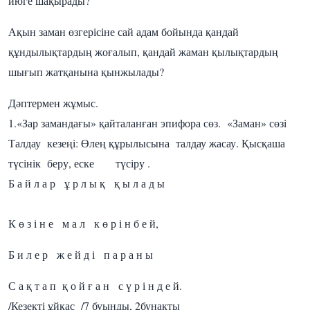
июге шақырады?
Ақын заман өзгерісіне сай адам бойында қандай
құндылықтардың жоғалып, қандай жаман қылықтардың
шығып жатқанына қынжылады?
Дәптермен жұмыс.
1.«Зар замандағы» қайталанған эпифора сөз. «Заман» сөзі
Талдау кезеңі: Өлең құрылысына талдау жасау. Қысқаша
түсінік беру, еске түсіру .
Б а й л а р ұ р л ы қ қ ы л а д ы
К ө з і н е м а л к ө р і н б е й,
Б и л е р ж е й д і п а р а н ы
С а қ т а п қ о й ғ а н с ү р і н д е й.
/Кезекті ұйқас /7 буынды, 2бунақты