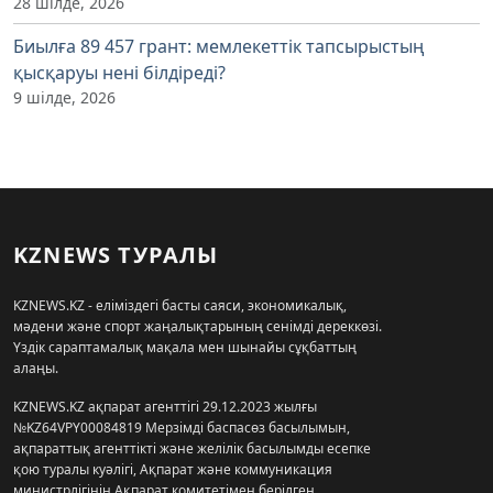
28 шілде, 2026
Биылға 89 457 грант: мемлекеттік тапсырыстың
қысқаруы нені білдіреді?
9 шілде, 2026
KZNEWS ТУРАЛЫ
KZNEWS.KZ - еліміздегі басты саяси, экономикалық,
мәдени және спорт жаңалықтарының сенімді дереккөзі.
Үздік сараптамалық мақала мен шынайы сұқбаттың
алаңы.
KZNEWS.KZ ақпарат агенттігі 29.12.2023 жылғы
№KZ64VPY00084819 Мерзімді баспасөз басылымын,
ақпараттық агенттікті және желілік басылымды есепке
қою туралы куәлігі, Ақпарат және коммуникация
министрлігінің Ақпарат комитетімен берілген.