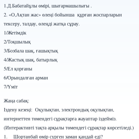
1.Д.Бабатайұлы өмірі, шығармашылығы .
2. «О,Ақтан жас» өлеңі бойынша құрған жоспарларын
тексеру, талдау, өлеңді жатқа сұрау.
1/Жетімдік
2/Тоқшылық
3/Бозбала шақ, ғашықтық
4/Жастық шақ, батырлық
5/Ел қорғаны
6/Орындалған арман
7/Үміт
Жаңа сабақ:
Іздену кезеңі: Оқулықтан, электрондық оқулықтан,
интернеттен төмендегі сұрақтарға жауаптар іздейміз.
(Интерактивті тақта арқылы төмендегі сұрақтар көрсетіледі.)
1. Шортанбай өмір сүрген заман қандай еді?