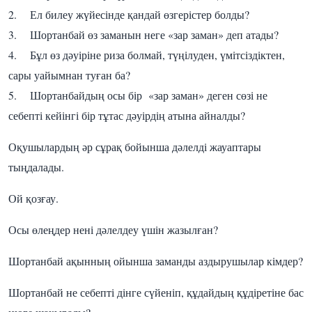
2. Ел билеу жүйесінде қандай өзгерістер болды?
3. Шортанбай өз заманын неге «зар заман» деп атады?
4. Бұл өз дәуіріне риза болмай, түңілуден, үмітсіздіктен,
сары уайымнан туған ба?
5. Шортанбайдың осы бір «зар заман» деген сөзі не
себепті кейінгі бір тұтас дәуірдің атына айналды?
Оқушылардың әр сұрақ бойынша дәлелді жауаптары
тыңдалады.
Ой қозғау.
Осы өлеңдер нені дәлелдеу үшін жазылған?
Шортанбай ақынның ойынша заманды аздырушылар кімдер?
Шортанбай не себепті дінге сүйеніп, құдайдың құдіретіне бас