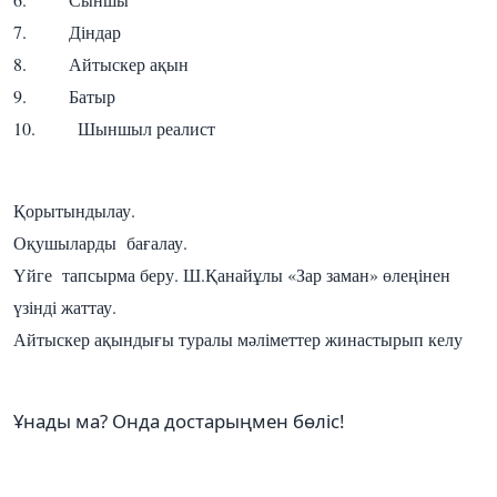
7. Діндар
8. Айтыскер ақын
9. Батыр
10. Шыншыл реалист
Қорытындылау.
Оқушыларды бағалау.
Үйге тапсырма беру. Ш.Қанайұлы «Зар заман» өлеңінен
үзінді жаттау.
Айтыскер ақындығы туралы мәліметтер жинастырып келу
Ұнады ма? Онда достарыңмен бөліс!