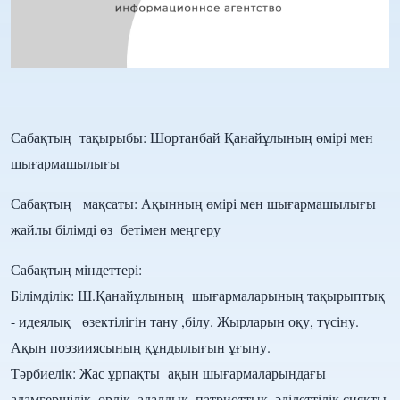
Сабақтың тақырыбы: Шортанбай Қанайұлының өмірі мен
шығармашылығы
Сабақтың мақсаты: Ақынның өмірі мен шығармашылығы
жайлы білімді өз бетімен меңгеру
Сабақтың міндеттері:
Білімділік: Ш.Қанайұлының шығармаларының тақырыптық
- идеялық өзектілігін тану ,білу. Жырларын оқу, түсіну.
Ақын поэзииясының құндылығын ұғыну.
Тәрбиелік: Жас ұрпақты ақын шығармаларындағы
адамгершілік, өрлік, адалдық, патриоттық, әділеттілік сияқты