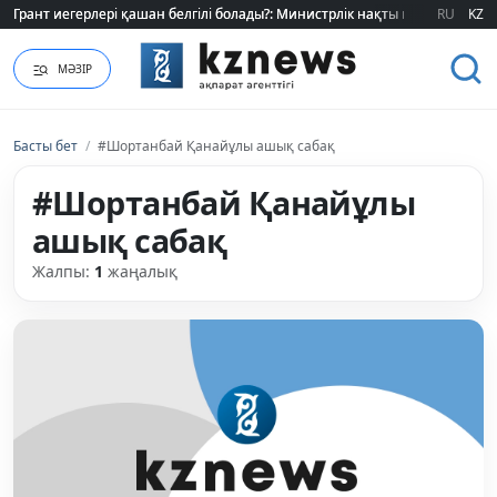
Грант иегерлері қашан белгілі болады?: Министрлік нақты мерзімді атад
Грант иегерлері қашан белгілі болады?: Министрлік нақты мерзімді атад
RU
KZ
МӘЗІР
Басты бет
/
#Шортанбай Қанайұлы ашық сабақ
#Шортанбай Қанайұлы
ашық сабақ
Жалпы:
1
жаңалық