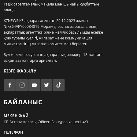
Үздік сараптамалық мақала мен шынайы сұқбаттың
алаңы.
KZNEWS.KZ ақпарат агенттігі 29.12.2023 жылғы
№KZ64VPY00084819 Мерзімді баспасөз басылымын,
ақпараттық агенттікті және желілік басылымды есепке
қою туралы куәлігі, Ақпарат және коммуникация
министрлігінің Ақпарат комитетімен берілген.
Бұл желілік ресурстың ақпараттық өнімдері 18 жастан
асқан азаматтарға арналған.
БІЗГЕ ЖАЗЫЛУ
БАЙЛАНЫС
МЕКЕН-ЖАЙ
ҚР, Астана қаласы, Әбікен Бектұров көшесі, 4/3
ТЕЛЕФОН