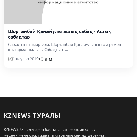
Шортанбай Қанайұлы ашық сабақ - Ашық
сабақтар
Сабақтың тақырыбы: Шортанбай Қанайұлының өмірі мен
шығармашылығы Сабақтың ...
•
Білім
1 наурыз 2019
KZNEWS ТУРАЛЫ
KZNEWS.KZ - еліміздегі басты саяси, экономикалық,
мәдени және спорт жаңалықтарының сенімді дереккөзі.