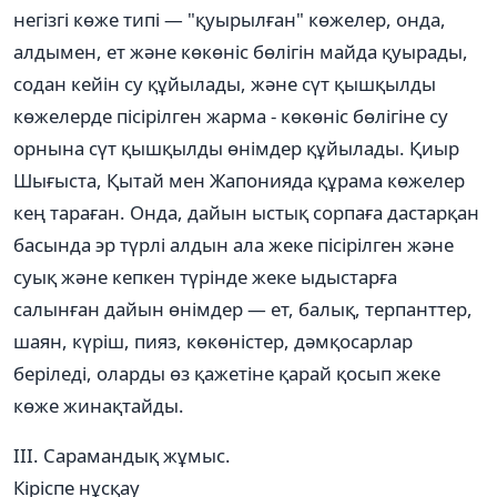
негізгі көже типі — "қуырылған" көжелер, онда,
алдымен, ет және көкөніс бөлігін майда қуырады,
содан кейін су құйылады, және сүт қышқылды
көжелерде пісірілген жарма - көкөніс бөлігіне су
орнына сүт қышқылды өнімдер құйылады. Қиыр
Шығыста, Қытай мен Жапонияда құрама көжелер
кең тараған. Онда, дайын ыстық сорпаға дастарқан
басында эр түрлі алдын ала жеке пісірілген және
суық және кепкен түрінде жеке ыдыстарға
салынған дайын өнімдер — ет, балық, терпанттер,
шаян, күріш, пияз, көкөністер, дәмқосарлар
беріледі, оларды өз қажетіне қарай қосып жеке
көже жинақтайды.
ІІІ. Сарамандық жұмыс.
Кіріспе нұсқау