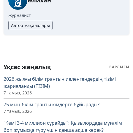
Әлихан
Журналист
Автор мақалалары
Ұқсас жаңалық
БАРЛЫҒЫ
2026 жылғы білім грантын иеленгендердің тізімі
жарияланды (ТІЗІМ)
7 тамыз, 2026
75 мың білім гранты кімдерге бұйырады?
7 тамыз, 2026
“Кемі 3-4 миллион сұрайды”: Қызылордада мұғалім
боп жұмысқа тұру үшін қанша ақша керек?