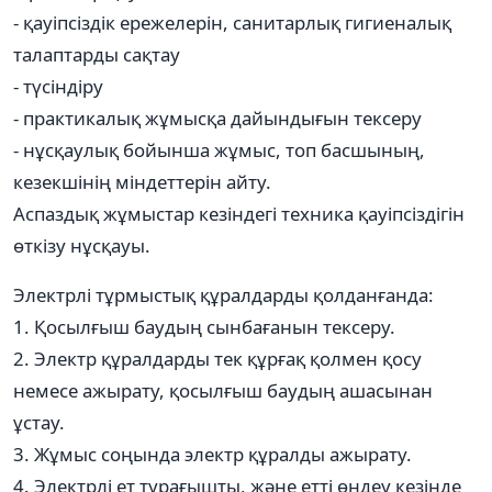
- қауіпсіздік ережелерін, санитарлық гигиеналық
талаптарды сақтау
- түсіндіру
- практикалық жұмысқа дайындығын тексеру
- нұсқаулық бойынша жұмыс, топ басшының,
кезекшінің міндеттерін айту.
Аспаздық жұмыстар кезіндегі техника қауіпсіздігін
өткізу нұсқауы.
Электрлі тұрмыстық құралдарды қолданғанда:
1. Қосылғыш баудың сынбағанын тексеру.
2. Электр құралдарды тек құрғақ қолмен қосу
немесе ажырату, қосылғыш баудың ашасынан
ұстау.
3. Жұмыс соңында электр құралды ажырату.
4. Электрлі ет турағышты, және етті өңдеу кезінде