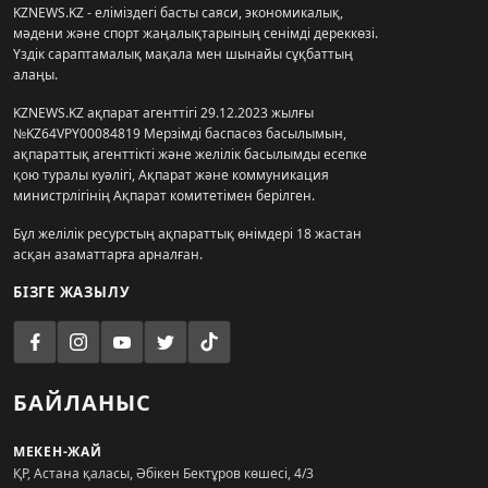
KZNEWS.KZ - еліміздегі басты саяси, экономикалық,
мәдени және спорт жаңалықтарының сенімді дереккөзі.
Үздік сараптамалық мақала мен шынайы сұқбаттың
алаңы.
KZNEWS.KZ ақпарат агенттігі 29.12.2023 жылғы
№KZ64VPY00084819 Мерзімді баспасөз басылымын,
ақпараттық агенттікті және желілік басылымды есепке
қою туралы куәлігі, Ақпарат және коммуникация
министрлігінің Ақпарат комитетімен берілген.
Бұл желілік ресурстың ақпараттық өнімдері 18 жастан
асқан азаматтарға арналған.
БІЗГЕ ЖАЗЫЛУ
БАЙЛАНЫС
МЕКЕН-ЖАЙ
ҚР, Астана қаласы, Әбікен Бектұров көшесі, 4/3