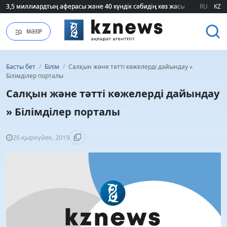
3,5 миллиардтың аферасы және 40 күндік сәбидің көз жасы: Медицинад
3,5 миллиардтың аферасы және 40 күндік сәбидің көз жасы: Медицинад
RU
KZ
МӘЗІР
Басты бет
/
Білім
/
Салқын және тәтті көжелерді дайындау »
Білімділер порталы
Салқын және тәтті көжелерді дайындау
» Білімділер порталы
26 қыркүйек, 2019