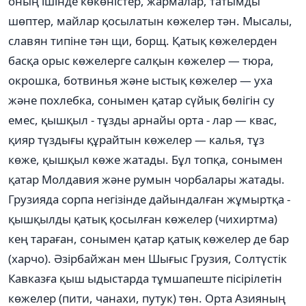
оның ішінде көкөністер, жармалар, татымды
шөптер, майлар қосылатын көжелер тән. Мысалы,
славян типіне тән щи, борщ. Қатық көжелерден
басқа орыс көжелерге салқын көжелер — тюра,
окрошка, ботвинья және ыстық көжелер — уха
және похлебка, сонымен қатар сүйық бөлігін су
емес, қышқыл - тұзды арнайы орта - лар — квас,
қияр түздығы құрайтын көжелер — калья, тұз
көже, қышқыл көже жатады. Бұл топқа, сонымен
қатар Молдавия және румын чорбалары жатады.
Грузияда сорпа негізінде дайындалған жұмыртқа -
қышқылды қатық қосылған көжелер (чихиртма)
кең тараған, сонымен қатар қатық көжелер де бар
(харчо). Әзірбайжан мен Шығыс Грузия, Солтүстік
Кавказға қыш ыдыстарда тұмшапеште пісірілетін
көжелер (пити, чанахи, путук) төн. Орта Азияның