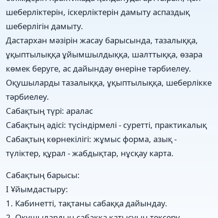
шеберліктерін, іскерліктерін дамыту аспаздық
шеберлігін дамыту.
Дастархан мәзірін жасау барысында, тазалыққа,
ұқыптылыққа ұйымшылдыққа, шалттыққа, өзара
көмек беруге, ас дайындау өнеріне тәрбиелеу.
Оқушыларды тазалыққа, ұқыптылыққа, шеберлікке
тәрбиелеу.
Сабақтың түрі: аралас
Сабақтың әдісі: түсіндірмелі - суретті, практикалық
Сабақтың көрнекілігі: жұмыс форма, азық -
түліктер, құрал - жабдықтар, нұсқау карта.
Сабақтың барысы:
І Ұйымдастыру:
1. Кабинетті, тақтаны сабаққа дайындау.
2. Оқушылардың сабаққа қатысуын тексеру.