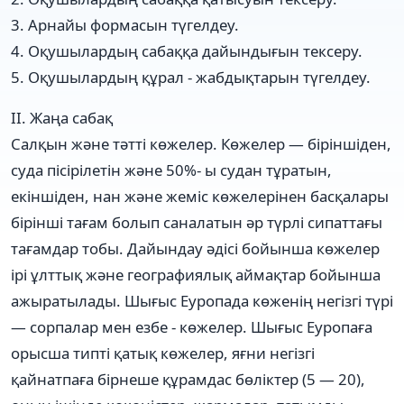
3. Арнайы формасын түгелдеу.
4. Оқушылардың сабаққа дайындығын тексеру.
5. Оқушылардың құрал - жабдықтарын түгелдеу.
ІІ. Жаңа сабақ
Салқын және тәтті көжелер. Көжелер — біріншіден,
суда пісірілетін және 50%- ы судан тұратын,
екіншіден, нан және жеміс көжелерінен басқалары
бірінші тағам болып саналатын әр түрлі сипаттағы
тағамдар тобы. Дайындау әдісі бойынша көжелер
ірі ұлттық және географиялық аймақтар бойынша
ажыратылады. Шығыс Еуропада көженің негізгі түрі
— сорпалар мен езбе - көжелер. Шығыс Еуропаға
орысша типті қатық көжелер, яғни негізгі
қайнатпаға бірнеше құрамдас бөліктер (5 — 20),