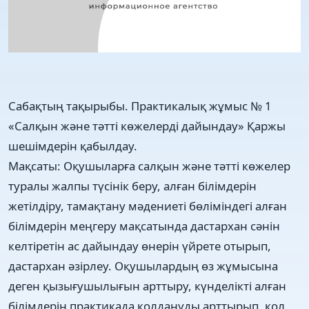
Сабақтың тақырыбы. Практикалық жұмыс № 1
«Салқын және тәтті көжелерді дайындау» Қаржы
шешімдерін қабылдау.
Мақсаты: Оқушыларға салқын және тәтті көжелер
туралы жалпы түсінік беру, алған білімдерін
жетілдіру, тамақтану мәдениеті бөліміндегі алған
білімдерін меңгеру мақсатында дастархан сәнін
келтіретін ас дайындау өнерін үйрете отырып,
дастархан әзірлеу. Оқушылардың өз жұмысына
деген қызығушылығын арттыру, күнделікті алған
білімдерін практикада қолдануды арттырып, қол