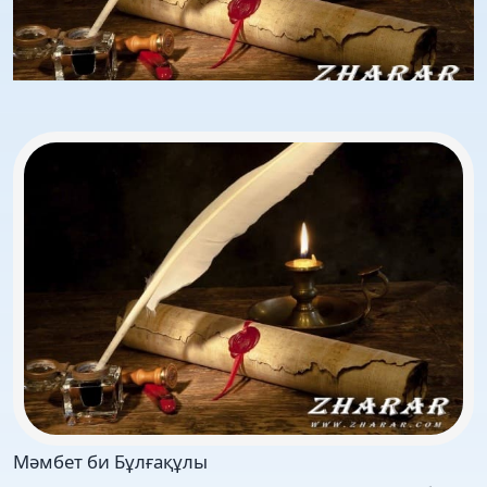
Мәмбет би Бұлғақұлы