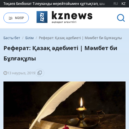
Тоқаев Бекболат Тілеуханды мерейтойымен құттықтап, шығармашылық т
Тоқаев Бекболат Тілеуханды мерейтойымен құттықтап, шығармашылық т
RU
KZ
МӘЗІР
Басты бет
/
Білім
/
Реферат: Қазақ әдебиеті | Мәмбет би Бұлғақұлы
Реферат: Қазақ әдебиеті | Мәмбет би
Бұлғақұлы
13 наурыз, 2019