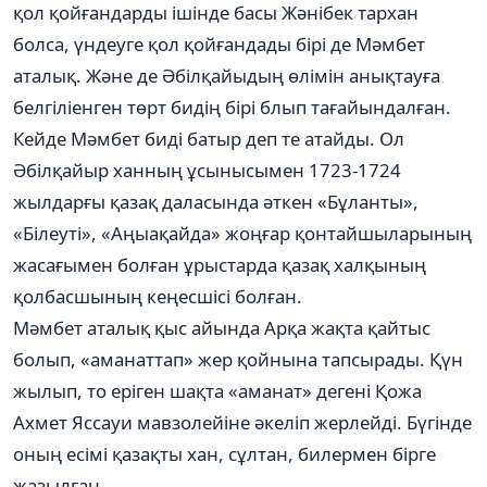
қол қойғандарды ішінде басы Жәнібек тархан
болса, үндеуге қол қойғандады бірі де Мәмбет
аталық. Және де Әбілқайыдың өлімін анықтауға
белгіліенген төрт бидің бірі блып тағайындалған.
Кейде Мәмбет биді батыр деп те атайды. Ол
Әбілқайыр ханның ұсынысымен 1723-1724
жылдарғы қазақ даласында әткен «Бұланты»,
«Білеуті», «Аңыақайда» жоңғар қонтайшыларының
жасағымен болған ұрыстарда қазақ халқының
қолбасшының кеңесшісі болған.
Мәмбет аталық қыс айында Арқа жақта қайтыс
болып, «аманаттап» жер қойнына тапсырады. Қүн
жылып, то еріген шақта «аманат» дегені Қожа
Ахмет Яссауи мавзолейіне әкеліп жерлейді. Бүгінде
оның есімі қазақты хан, сұлтан, билермен бірге
жазылған.