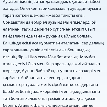
Ауыз әңгіменің артында шындық оқиғалар тізбесі
жатады. Ол өткен тарихымыздың ауыздан-ауызға
тарап жеткен шежіесі – жазба таихты егізі.
Сондықтан да әрбір ел аузындағы әгімелерді ой
елегінен, таихи деректер сүгісгнен өткізіп баып
пайдаланганда ғана – рухани байлық болмақ.
Ел ішінде есімі аса құрметпен аталатын, сар далаың
сар жолынан үзіліп естілетін аыз бен шыдық
иесінің бірі – Шөмекей Мәмбет аталық. Мәмбет
аталық есімі Сыр мен Қыр арасында жиі айтылып
жүрсе де, бүгінгі баба айтқан ұлағатты сөздері мен
тәрбиеге байланысты кеестері, атқарған
қызметтері туралы жетімсірей жетке сөздер ғана
бар.Мәмбеттің адамкершілігі мен ақылдылығына
тәті болған халық оның есіміне аталықты қосып
беріпті. Аталық Шығыс елдерінде оның ішінде