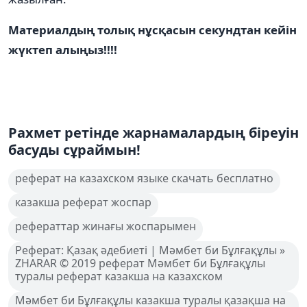
Материалдың толық нұсқасын секундтан кейін
жүктеп алыңыз!!!!
Рахмет ретінде жарнамалардың біреуін
басуды сұраймын!
реферат на казахском языке скачать бесплатно
казакша реферат жоспар
рефераттар жинағы жоспарымен
Реферат: Қазақ әдебиеті | Мәмбет би Бұлғақұлы »
ZHARAR © 2019 реферат Мәмбет би Бұлғақұлы
туралы реферат казакша на казахском
Мәмбет би Бұлғақұлы казакша туралы қазақша на