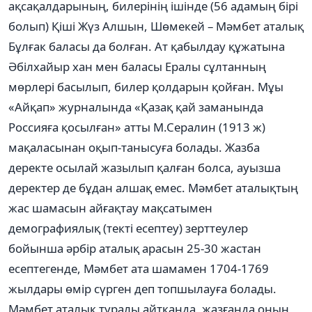
ақсақалдарының, билерінің ішінде (56 адамың бірі
болып) Қіші Жүз Алшын, Шөмекей – Мәмбет аталық
Бұлғак баласы да болған. Ат қабылдау құжатына
Әбілхайыр хан мен баласы Ералы сұлтанның
мөрлері басылып, билер қолдарын қойған. Мұы
«Айқап» журналында «Қазақ қай заманында
Россияға қосылған» атты М.Сералин (1913 ж)
мақаласынан оқып-танысуға болады. Жазба
деректе осылай жазылып қалған болса, ауызша
деректер де бұдан алшақ емес. Мәмбет аталықтың
жас шамасын айғақтау мақсатымен
демографиялық (текті есептеу) зерттеулер
бойынша әрбір аталық арасын 25-30 жастан
есептегенде, Мәмбет ата шамамен 1704-1769
жылдары өмір сүрген деп топшылауға болады.
Мәмбет аталық туралы айтқанда, жазғанда оның