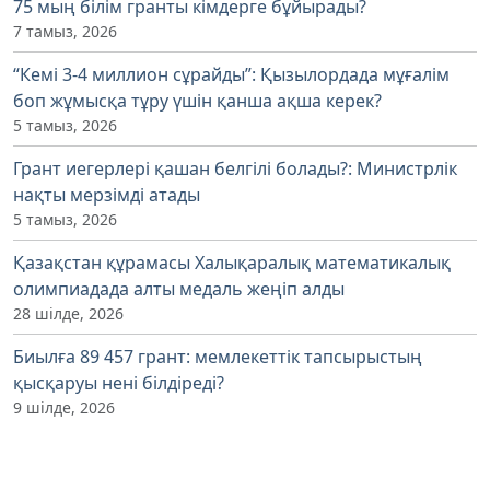
75 мың білім гранты кімдерге бұйырады?
7 тамыз, 2026
“Кемі 3-4 миллион сұрайды”: Қызылордада мұғалім
боп жұмысқа тұру үшін қанша ақша керек?
5 тамыз, 2026
Грант иегерлері қашан белгілі болады?: Министрлік
нақты мерзімді атады
5 тамыз, 2026
Қазақстан құрамасы Халықаралық математикалық
олимпиадада алты медаль жеңіп алды
28 шілде, 2026
Биылға 89 457 грант: мемлекеттік тапсырыстың
қысқаруы нені білдіреді?
9 шілде, 2026