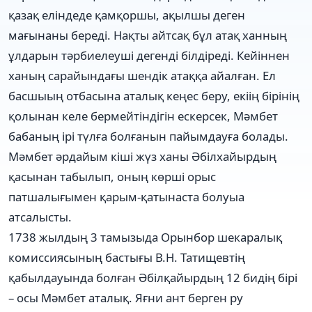
қазақ еліндеде қамқоршы, ақылшы деген
мағынаны береді. Нақты айтсақ бұл атақ ханның
ұлдарын тәрбиелеуші дегенді білдіреді. Кейіннен
ханың сарайындағы шендік атаққа айалған. Ел
басшыың отбасына аталық кеңес беру, екіің бірінің
қолынан келе бермейтіндігін ескерсек, Мәмбет
бабаның ірі түлға болғанын пайымдауға болады.
Мәмбет әрдайым кіші жүз ханы Әбілхайырдың
қасынан табылып, оның көрші орыс
патшалығымен қарым-қатынаста болуыа
атсалысты.
1738 жылдың 3 тамызыда Орынбор шекаралық
комиссиясының бастығы В.Н. Татищевтің
қабылдауында болған Әбілқайырдың 12 бидің бірі
– осы Мәмбет аталық. Яғни ант берген ру