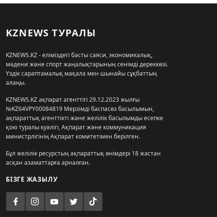
KZNEWS ТУРАЛЫ
KZNEWS.KZ - еліміздегі басты саяси, экономикалық,
мәдени және спорт жаңалықтарының сенімді дереккөзі.
Үздік сараптамалық мақала мен шынайы сұқбаттың
алаңы.
KZNEWS.KZ ақпарат агенттігі 29.12.2023 жылғы
№KZ64VPY00084819 Мерзімді баспасөз басылымын,
ақпараттық агенттікті және желілік басылымды есепке
қою туралы куәлігі, Ақпарат және коммуникация
министрлігінің Ақпарат комитетімен берілген.
Бұл желілік ресурстың ақпараттық өнімдері 18 жастан
асқан азаматтарға арналған.
БІЗГЕ ЖАЗЫЛУ