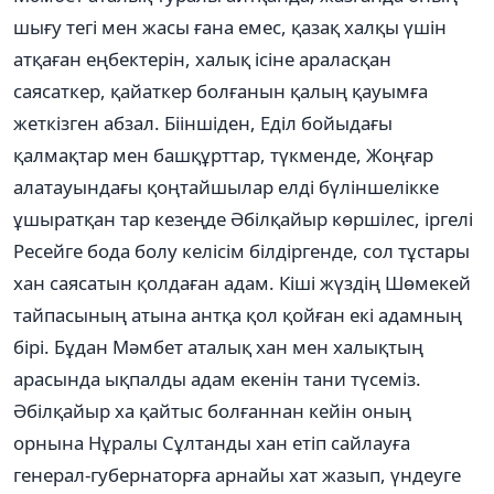
шығу тегі мен жасы ғана емес, қазақ халқы үшін
атқаған еңбектерін, халық ісіне араласқан
саясаткер, қайаткер болғанын қалың қауымға
жеткізген абзал. Бііншіден, Еділ бойыдағы
қалмақтар мен башқұрттар, түкменде, Жоңғар
алатауындағы қоңтайшылар елді бүліншелікке
ұшыратқан тар кезеңде Әбілқайыр көршілес, іргелі
Ресейге бода болу келісім білдіргенде, сол тұстары
хан саясатын қолдаған адам. Кіші жүздің Шөмекей
тайпасының атына антқа қол қойған екі адамның
бірі. Бұдан Мәмбет аталық хан мен халықтың
арасында ықпалды адам екенін тани түсеміз.
Әбілқайыр ха қайтыс болғаннан кейін оның
орнына Нұралы Сұлтанды хан етіп сайлауға
генерал-губернаторға арнайы хат жазып, үндеуге