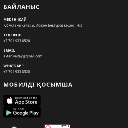
БАЙЛАНЫС
МЕКЕН-ЖАЙ
ҚР, Астана қаласы, Әбікен Бектұров көшесі, 4/3
ТЕЛЕФОН
+7 701 933 8520
EMAIL
aktan.yeltay@gmail.com
WHATSAPP
+7 701 933 8520
МОБИЛДІ ҚОСЫМША