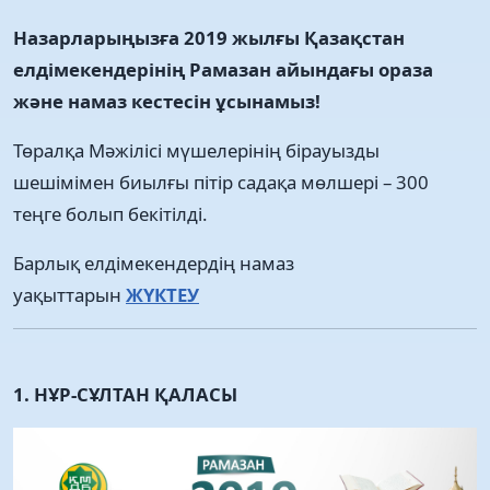
Назарларыңызға 2019 жылғы Қазақстан
елдімекендерінің Рамазан айындағы ораза
және намаз кестесін ұсынамыз!
Төралқа Мәжілісі мүшелерінің бірауызды
шешімімен биылғы пітір садақа мөлшері – 300
теңге болып бекітілді.
Барлық елдімекендердің намаз
уақыттарын
ЖҮКТЕУ
1. НҰР-СҰЛТАН ҚАЛАСЫ