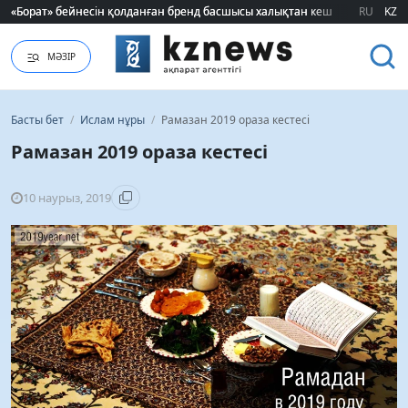
«Борат» бейнесін қолданған бренд басшысы халықтан кешірім сұрады
«Борат» бейнесін қолданған бренд басшысы халықтан кешірім сұрады
RU
KZ
МӘЗІР
Басты бет
/
Ислам нұры
/
Рамазан 2019 ораза кестесі
Рамазан 2019 ораза кестесі
10 наурыз, 2019