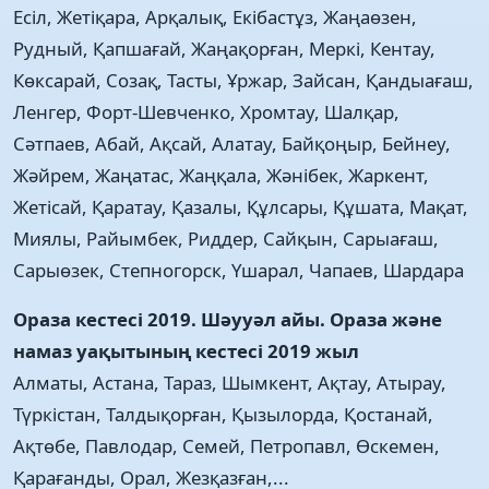
Есіл, Жетіқара, Арқалық, Екібастұз, Жаңаөзен,
Рудный, Қапшағай, Жаңақорған, Меркі, Кентау,
Көксарай, Созақ, Тасты, Ұржар, Зайсан, Қандыағаш,
Ленгер, Форт-Шевченко, Хромтау, Шалқар,
Сәтпаев, Абай, Ақсай, Алатау, Байқоңыр, Бейнеу,
Жәйрем, Жаңатас, Жаңқала, Жәнібек, Жаркент,
Жетісай, Қаратау, Қазалы, Құлсары, Құшата, Мақат,
Миялы, Райымбек, Риддер, Сайқын, Сарыағаш,
Сарыөзек, Степногорск, Үшарал, Чапаев, Шардара
Ораза кестесі 2019. Шәууәл айы. Ораза және
намаз уақытының кестесі 2019 жыл
Алматы, Астана, Тараз, Шымкент, Ақтау, Атырау,
Түркістан, Талдықорған, Қызылорда, Қостанай,
Ақтөбе, Павлодар, Семей, Петропавл, Өскемен,
Қарағанды, Орал, Жезқазған,...