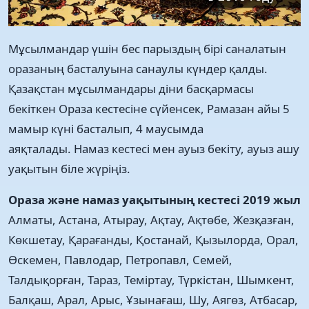
Мұсылмандар үшін бес парыздың бірі саналатын
оразаның басталуына санаулы күндер қалды.
Қазақстан мұсылмандары діни басқармасы
бекіткен Ораза кестесіне сүйенсек, Рамазан айы 5
мамыр күні басталып, 4 маусымда
аяқталады. Намаз кестесі мен ауыз бекіту, ауыз ашу
уақытын біле жүріңіз.
Ораза және намаз уақытының кестесі 2019 жыл
Алматы, Астана, Атырау, Ақтау, Ақтөбе, Жезқазған,
Көкшетау, Қарағанды, Қостанай, Қызылорда, Орал,
Өскемен, Павлодар, Петропавл, Семей,
Талдықорған, Тараз, Теміртау, Түркістан, Шымкент,
Балқаш, Арал, Арыс, Ұзынағаш, Шу, Аягөз, Атбасар,