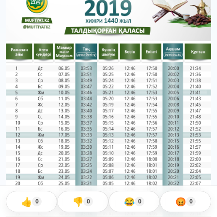
👍
👎
😂
😡
0
0
0
0