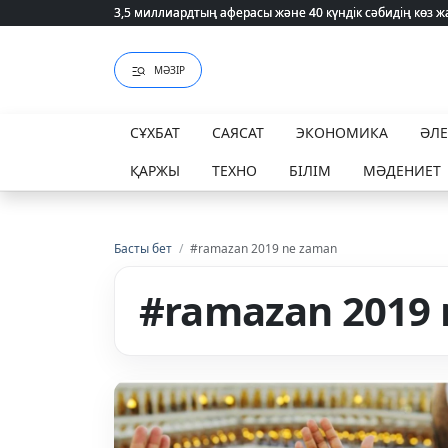
3,5 миллиардтың аферасы және 40 күндік сәбидің көз
3,5 миллиардтың аферасы және 40 күндік сәбидің көз
МӘЗІР
СҰХБАТ
САЯСАТ
ЭКОНОМИКА
ӘЛ
ҚАРЖЫ
ТЕХНО
БІЛІМ
МӘДЕНИЕТ
Басты бет
/
#ramazan 2019 ne zaman
#ramazan 2019