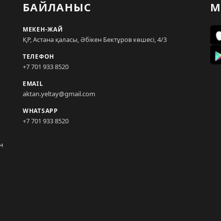
БАЙЛАНЫС
М
МЕКЕН-ЖАЙ
ҚР, Астана қаласы, Әбікен Бектұров көшесі, 4/3
ТЕЛЕФОН
+7 701 933 8520
EMAIL
aktan.yeltay@gmail.com
WHATSAPP
+7 701 933 8520
н