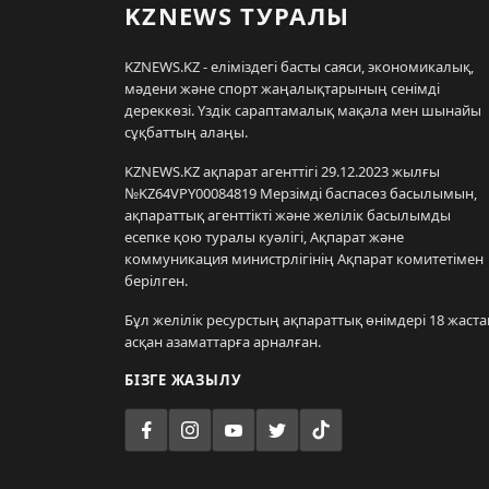
KZNEWS ТУРАЛЫ
KZNEWS.KZ - еліміздегі басты саяси, экономикалық,
мәдени және спорт жаңалықтарының сенімді
дереккөзі. Үздік сараптамалық мақала мен шынайы
сұқбаттың алаңы.
KZNEWS.KZ ақпарат агенттігі 29.12.2023 жылғы
№KZ64VPY00084819 Мерзімді баспасөз басылымын,
ақпараттық агенттікті және желілік басылымды
есепке қою туралы куәлігі, Ақпарат және
коммуникация министрлігінің Ақпарат комитетімен
берілген.
Бұл желілік ресурстың ақпараттық өнімдері 18 жаста
асқан азаматтарға арналған.
БІЗГЕ ЖАЗЫЛУ