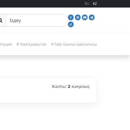
RU
KZ
йттан іздеу
итуция
# Таза Қазақстан
# Таяу Шығыс қақтығысы
Жалпы:
2
жаңалық