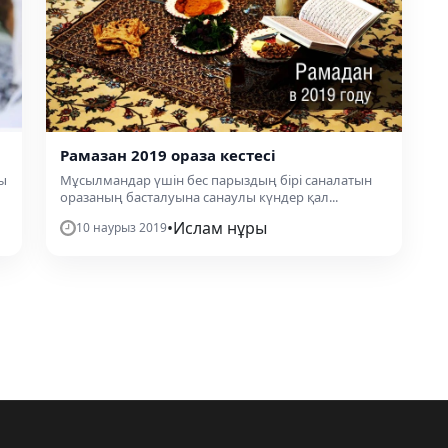
Рамазан 2019 ораза кестесі
йы
Мұсылмандар үшін бес парыздың бірі саналатын
оразаның басталуына санаулы күндер қал...
•
Ислам нұры
10 наурыз 2019