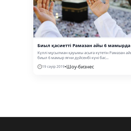
Биыл қасиетті Рамазан айы 6 мамырда
Күллі мұсылман қауымы асыға күтетін Рамазан а
биыл 6 мамыр яғни дүйсенбі күні бас...
•
Шоу-бизнес
19 сәуір 2019