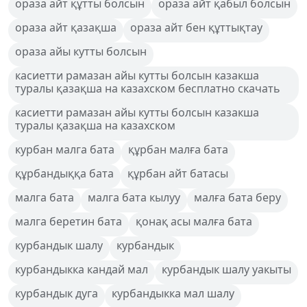
ораза айт құтты болсын
ораза айт қабыл болсын
ораза айт қазақша
ораза айт бен құттықтау
ораза айы кутты болсын
касиетти рамазан айы кутты болсын казакша
туралы қазақша на казахском бесплатно скачать
касиетти рамазан айы кутты болсын казакша
туралы қазақша на казахском
курбан малга бата
құрбан малға бата
құрбандыққа бата
құрбан айт батасы
малга бата
малга бата кылуу
малға бата беру
малга беретин бата
қонақ асы малға бата
курбандык шалу
курбандык
курбандыкка кандай мал
курбандык шалу уакыты
курбандык дуга
курбандыкка мал шалу