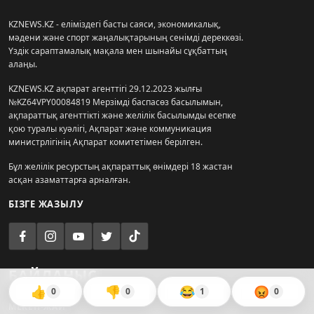
KZNEWS.KZ - еліміздегі басты саяси, экономикалық,
мәдени және спорт жаңалықтарының сенімді дереккөзі.
Үздік сараптамалық мақала мен шынайы сұқбаттың
алаңы.
KZNEWS.KZ ақпарат агенттігі 29.12.2023 жылғы
№KZ64VPY00084819 Мерзімді баспасөз басылымын,
ақпараттық агенттікті және желілік басылымды есепке
қою туралы куәлігі, Ақпарат және коммуникация
министрлігінің Ақпарат комитетімен берілген.
Бұл желілік ресурстың ақпараттық өнімдері 18 жастан
асқан азаматтарға арналған.
БІЗГЕ ЖАЗЫЛУ
БАЙЛАНЫС
👍
👎
😂
😡
0
0
1
0
МЕКЕН-ЖАЙ