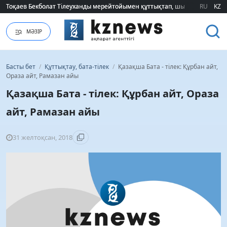
2026 жылғы білім грантын иеленгендердің тізімі жарияланды (ТІЗІМ)
RU
KZ
МӘЗІР
Басты бет
/
Құттықтау, бата-тілек
/
Қазақша Бата - тілек: Құрбан айт,
Ораза айт, Рамазан айы
Қазақша Бата - тілек: Құрбан айт, Ораза
айт, Рамазан айы
31 желтоқсан, 2018