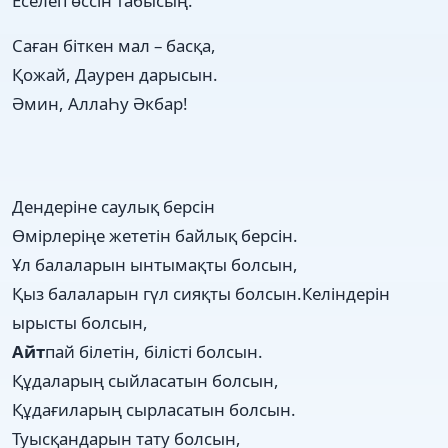
Еселеп өссін табысың.
Саған біткен мал – басқа,
Қожай, Даурен дарысын.
Әмин, АллаҺу Әкбар!
Дендеріне саулық берсін
Өмірлеріңе жететін байлық берсін.
Ұл балаларын ынтымақты болсын,
Қыз балаларын гүл сияқты болсын.Келіндерін
ырысты болсын,
Айт
пай білетін, білісті болсын.
Құдаларың сыйласатын болсын,
Құдағиларың сырласатын болсын.
Туысқандарын тату болсын,