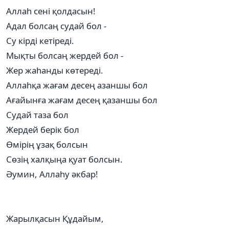
Аллаһ сені қолдасын!
Адал болсаң судай бол -
Су кірді кетіреді.
Мықты болсаң жердей бол -
Жер жаһанды көтереді.
Аллаһқа жағам десең азаншы бол
Ағайынға жағам десең қазаншы бол
Судай таза бол
Жердей берік бол
Өмірің ұзақ болсын
Сөзің халқыңа қуат болсын.
Әумин, Аллаһу әкбар!
Жарылқасын Құдайым,