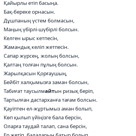
Қайырлы етіп басыңа.
Бақ-береке орнасын.
Дұшпаның үстем болмасын,
Маңың үбірлі-шүбірлі болсын.
Келген ырыс кетпесін,
Жамандық келіп жетпесін.
Сапар жүрсең, жолың болсын,
Қалтаң толған пұлың болсын.
Жарылқасын Қорғаушың,
Бейбіт халқымызға заман болсын,
Табиғат таусылм
айт
ын ризық беріп,
Тартылған дастарханға тағам болсын.
Қауіптен ел-жұртымыз аман болып,
Көп қылып үйіңізге бала берсін,
Оларға таудай талап, сана берсін,
Ер жетіп, балаларың батыр болып,