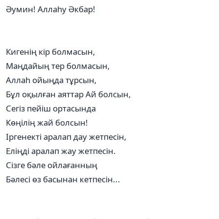
Әумин! Аллаһу Әкбар!
Кигенің кір болмасын,
Маңдайың тер болмасын,
Аллаһ ойыңда тұрсын,
Бұл оқылған аяттар Ай болсын,
Сегіз пейіш ортасында
Көңілің жай болсын!
Іргенекті аралап дау жетпесін,
Еліңді аралап жау жетпесін.
Сізге бәле ойлағанның
Бәлесі өз басынан кетпесін...