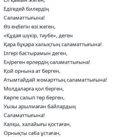
Едігедей билердің
Саламаттығына!
Өз еңбегін өзі жеген,
«Құдая шүкір, тәубе», деген
Қара бұқара халықтың саламаттығына!
Ілгері бастырамын деген,
Еңіреген ерлердің саламаттығына!
Қой орнына ат берген,
Атымтайдай жомарттың саламаттығына!
Молдаларға қол берген,
Көрпе салып төр берген,
Уызы арылмаған байлардың
Саламаттығына!
Халқы, халайығы қостаған,
Орнықты саба ұстаған,