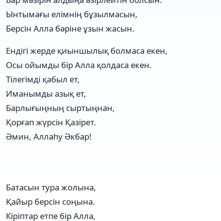
Ынтымағы елімнің бұзылмасын,
Берсін Алла бәріне ұзын жасын.
Ендігі жерде қиыншылық болмаса екен,
Осы ойымды бір Алла қолдаса екен.
Тілегімді қабыл ет,
Иманымды азық ет,
Барлығыңның сыртыңнан,
Қорғап жүрсін Қазірет.
Әмин, Аллаһу Әкбар!
Батасын тура жолына,
Қайыр берсін соңына.
Кіріптар етпе бір Алла,