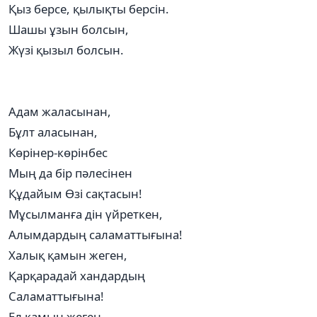
Қыз берсе, қылықты берсін.
Шашы ұзын болсын,
Жүзі қызыл болсын.
Адам жаласынан,
Бұлт аласынан,
Көрінер-көрінбес
Мың да бір пәлесінен
Құдайым Өзі сақтасын!
Мұсылманға дін үйреткен,
Алымдардың саламаттығына!
Халық қамын жеген,
Қарқарадай хандардың
Саламаттығына!
Ел қамын жеген,