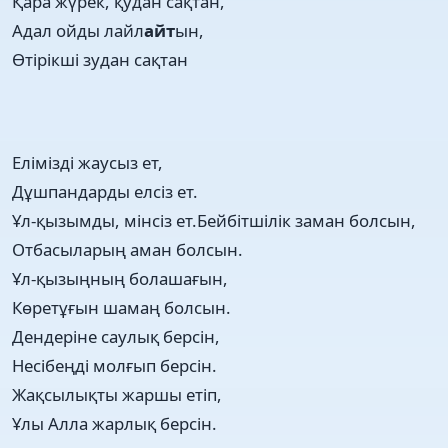
Қара жүрек, қудан сақтан,
Адал ойды лайл
айт
ын,
Өтірікші зудан сақтан
Елімізді жаусыз ет,
Дұшпандарды елсіз ет.
Ұл-қызымды, мінсіз ет.Бейбітшілік заман болсын,
Отбасыларың аман болсын.
Ұл-қызыңның болашағын,
Көретұғын шамаң болсын.
Дендеріне саулық берсін,
Несібеңді молғып берсін.
Жақсылықты жаршы етіп,
Ұлы Алла жарлық берсін.