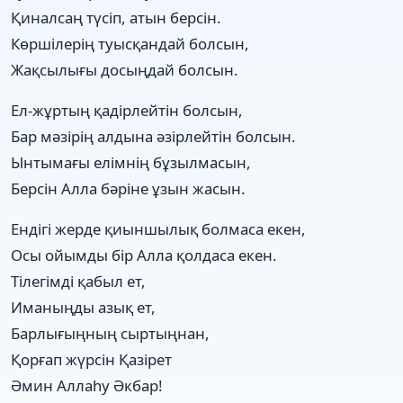
Қиналсаң түсіп, атын берсін.
Көршілерің туысқандай болсын,
Жақсылығы досыңдай болсын.
Ел-жұртың қадірлейтін болсын,
Бар мәзірің алдына әзірлейтін болсын.
Ынтымағы елімнің бұзылмасын,
Берсін Алла бәріне ұзын жасын.
Ендігі жерде қиыншылық болмаса екен,
Осы ойымды бір Алла қолдаса екен.
Тілегімді қабыл ет,
Иманыңды азық ет,
Барлығыңның сыртыңнан,
Қорғап жүрсін Қазірет
Әмин Аллаһу Әкбар!