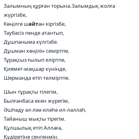
Залымның құрған торына.Залымдық жолға
жүргізбе,
Көңілге ш
айт
ан кіргізбе,
Тәубәсіз пенде атантып,
Дұшпаныма күлгізбе.
Дұшман көңілін семіртпе,
Тұрақсыз ғылып еліртпе,
Қиямет-мақшар күнінде,
Шерманда етіп телміртпе.
Шын тұрақты тілегім,
Былғанбаса екен жүрегім,
Әшһәду әл-ләә иләһә ил-лаллаһ,
Тайаныш мықты тірегім.
Құлшылық етіп Аллаға,
Құдіретіне сенгенмін.