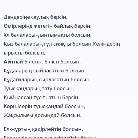
Дендеріңе саулық берсін,
Өмірлеріңе жететін байлық берсін.
Ұл балаларың ынтымақты болсын,
Қыз балаларың гүл сияқты болсын.Келіндерің
ырысты болсын,
Айт
пай білетін, білісті болсын.
Құдаларың сыйласатын болсын,
Құдағиларың сырласатын болсын.
Туысқандарың тату болсын,
Қыйналсаң түсіп, атын берсін.
Көршілерің туысқандай болсын,
Жақсылығы досыңдай болсын.
Ел-жұртың қадірлейтін болсын,
Бар мәзірін алдыңа әзірлейтін болсын.