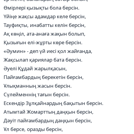
Өмірлері қызықты бола берсін.
Үйіңе жақсы адамдар келе берсін,
Тауфиқты, инабатты келін берсін,
Ақ көңіл, ата-анаға жақын болып,
Қызығын елі-жұрты көре берсін.
«Әумин» - деп үй иесі қол жайғанда,
Жақсылап қариялар бата берсін.
Әуелі Құдай жарылқасын,
Пайғамбардың берекетін берсін,
Ұлықманның жасын берсін.
Сүлейменнің тағын берсін.
Ескендір Зұлқайнардың бақытын берсін.
Атымтай Жомарттың даңқын берсін,
Дәуіт пайғамбардың даңқын берсін,
Ұл берсе, оразды берсін,