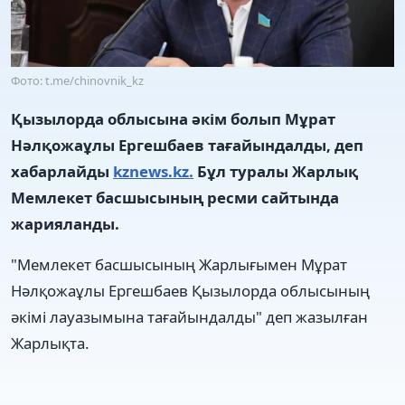
Фото: t.me/chinovnik_kz
Қызылорда облысына әкім болып Мұрат
Нәлқожаұлы Ергешбаев тағайындалды, деп
хабарлайды
kznews.kz.
Бұл туралы Жарлық
Мемлекет басшысының ресми сайтында
жарияланды.
"Мемлекет басшысының Жарлығымен Мұрат
Нәлқожаұлы Ергешбаев Қызылорда облысының
әкімі лауазымына тағайындалды" деп жазылған
Жарлықта.