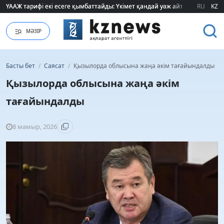
ҮААЖ тарифі екі есеге қымбаттайды: Үкімет қандай уәж айтады?
ҮААЖ тарифі екі есеге қымбаттайды: Үкімет қандай уәж айтады?
RU
KZ
МӘЗІР
Басты бет
/
Саясат
/
Қызылорда облысына жаңа әкім тағайындалды
Қызылорда облысына жаңа әкім
тағайындалды
8 мамыр, 2026