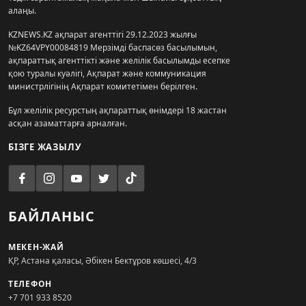
алаңы.
KZNEWS.KZ ақпарат агенттігі 29.12.2023 жылғы
№KZ64VPY00084819 Мерзімді баспасөз басылымын,
ақпараттық агенттікті және желілік басылымды есепке
қою туралы куәлігі, Ақпарат және коммуникация
министрлігінің Ақпарат комитетімен берілген.
Бұл желілік ресурстың ақпараттық өнімдері 18 жастан
асқан азаматтарға арналған.
БІЗГЕ ЖАЗЫЛУ
БАЙЛАНЫС
МЕКЕН-ЖАЙ
ҚР, Астана қаласы, Әбікен Бектұров көшесі, 4/3
ТЕЛЕФОН
+7 701 933 8520