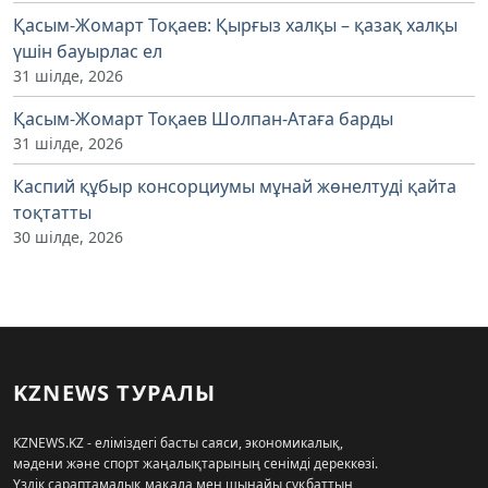
Қасым-Жомарт Тоқаев: Қырғыз халқы – қазақ халқы
үшін бауырлас ел
31 шілде, 2026
Қасым-Жомарт Тоқаев Шолпан-Атаға барды
31 шілде, 2026
Каспий құбыр консорциумы мұнай жөнелтуді қайта
тоқтатты
30 шілде, 2026
KZNEWS ТУРАЛЫ
KZNEWS.KZ - еліміздегі басты саяси, экономикалық,
мәдени және спорт жаңалықтарының сенімді дереккөзі.
Үздік сараптамалық мақала мен шынайы сұқбаттың