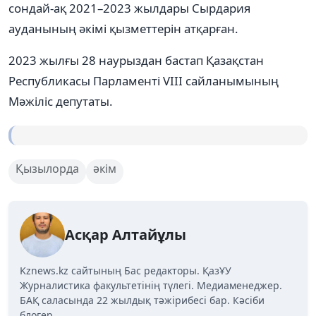
сондай-ақ 2021–2023 жылдары Сырдария
ауданының әкімі қызметтерін атқарған.
2023 жылғы 28 наурыздан бастап Қазақстан
Республикасы Парламенті VIII сайланымының
Мәжіліс депутаты.
Қызылорда
әкім
Асқар Алтайұлы
Kznews.kz сайтының Бас редакторы. ҚазҰУ
Журналистика факультетінің түлегі. Медиаменеджер.
БАҚ саласында 22 жылдық тәжірибесі бар. Кәсіби
блогер.