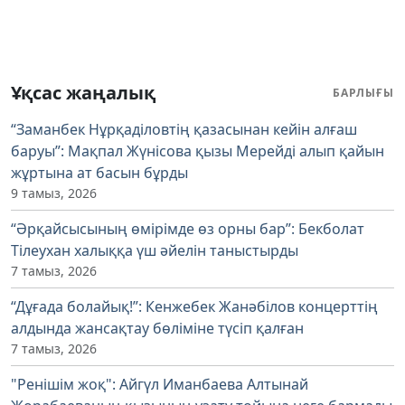
Ұқсас жаңалық
БАРЛЫҒЫ
“Заманбек Нұрқаділовтің қазасынан кейін алғаш
баруы”: Мақпал Жүнісова қызы Мерейді алып қайын
жұртына ат басын бұрды
9 тамыз, 2026
“Әрқайсысының өмірімде өз орны бар”: Бекболат
Тілеухан халыққа үш әйелін таныстырды
7 тамыз, 2026
“Дұғада болайық!”: Кенжебек Жанәбілов концерттің
алдында жансақтау бөліміне түсіп қалған
7 тамыз, 2026
"Ренішім жоқ": Айгүл Иманбаева Алтынай