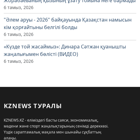
Жорабаеваның қызының ұзату тойына неге бармады
6 тамыз, 2026
"Әлем аруы - 2026" байқауында Қазақстан намысын
кім қорғайтыны белгілі болды
6 тамыз, 2026
«Күзде той жасаймыз»: Динара Сәтжан қуанышты
жаңалығымен бөлісті (ВИДЕО)
6 тамыз, 2026
KZNEWS ТУРАЛЫ
KZNEWS.KZ - еліміздегі басты саяси, экономикалық,
мәдени және спорт жаңалықтарының сенімді дереккөзі.
Үздік сараптамалық мақала мен шынайы сұқбаттың
алаңы.