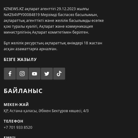
KZNEWS.KZ ақпарат агенттігі 29.12.2023 жылғы
№KZ64VPY00084819 Мерзімді баспасөз басылымын,
ақпараттық агенттікті және желілік басылымды есепке
қою туралы куәлігі, Ақпарат және коммуникация
министрлігінің Ақпарат комитетімен берілген.
Бұл желілік ресурстың ақпараттық өнімдері 18 жастан
асқан азаматтарға арналған.
БІЗГЕ ЖАЗЫЛУ
БАЙЛАНЫС
МЕКЕН-ЖАЙ
ҚР, Астана қаласы, Әбікен Бектұров көшесі, 4/3
ТЕЛЕФОН
+7 701 933 8520
EMAIL