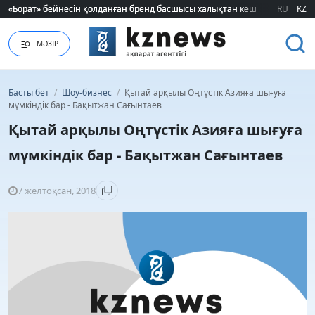
«Борат» бейнесін қолданған бренд басшысы халықтан кешірім сұрады
«Борат» бейнесін қолданған бренд басшысы халықтан кешірім сұрады
RU
KZ
МӘЗІР
Басты бет
/
Шоу-бизнес
/
Қытай арқылы Оңтүстік Азияға шығуға
мүмкіндік бар - Бақытжан Сағынтаев
Қытай арқылы Оңтүстік Азияға шығуға
мүмкіндік бар - Бақытжан Сағынтаев
7 желтоқсан, 2018