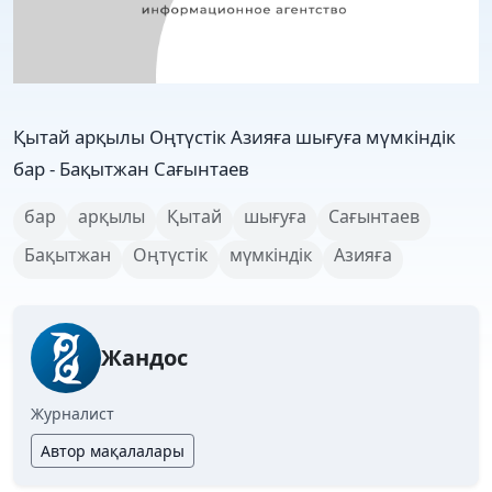
Қытай арқылы Оңтүстік Азияға шығуға мүмкіндік
бар - Бақытжан Сағынтаев
бар
арқылы
Қытай
шығуға
Сағынтаев
Бақытжан
Оңтүстік
мүмкіндік
Азияға
Жандос
Журналист
Автор мақалалары